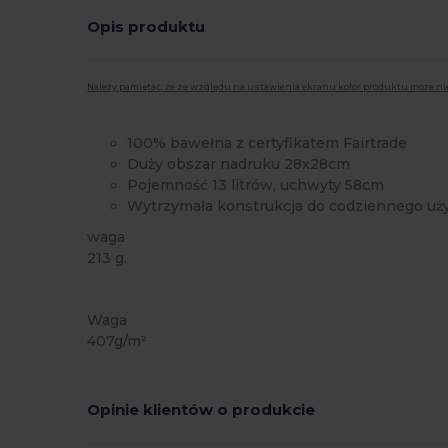
Opis produktu
Należy pamiętać, że ze względu na ustawienia ekranu kolor produktu może ni
100% bawełna z certyfikatem Fairtrade
Duży obszar nadruku 28x28cm
Pojemność 13 litrów, uchwyty 58cm
Wytrzymała konstrukcja do codziennego uż
waga
213 g.
Duże zapasy
Waga
407g/m²
Opinie klientów o produkcie