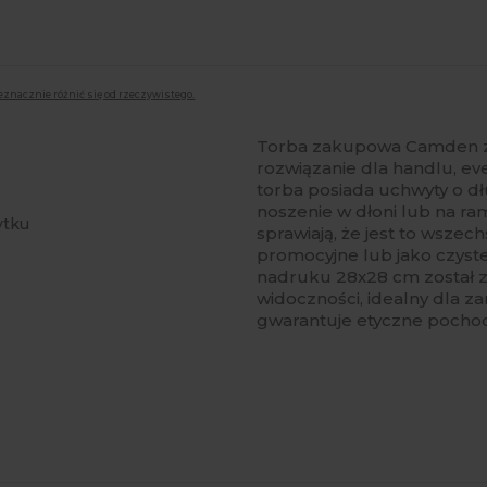
eznacznie różnić się od rzeczywistego.
Torba zakupowa Camden z
rozwiązanie dla handlu, ev
torba posiada uchwyty o d
noszenie w dłoni lub na ra
ytku
sprawiają, że jest to wsze
promocyjne lub jako czyste
nadruku 28x28 cm został z
widoczności, idealny dla z
gwarantuje etyczne pochod