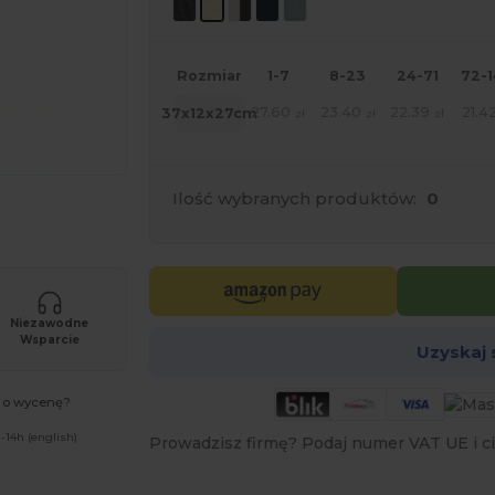
Rozmiar
1-7
8-23
24-71
72-
27.60
23.40
22.39
21.4
37x12x27cm
zł
zł
zł
Ilość wybranych produktów:
0
oich produktów
Niezawodne
Wsparcie
Uzyskaj
ć o wycenę?
-14h (english)
Prowadzisz firmę? Podaj numer VAT UE i ci