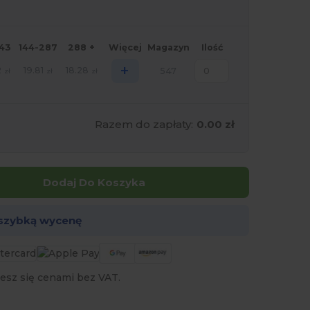
143
144-287
288 +
Więcej
Magazyn
Ilość
+
2
19.81
18.28
547
zł
zł
zł
Razem do zapłaty:
0.00 zł
Dodaj Do Koszyka
 szybką wycenę
esz się cenami bez VAT.