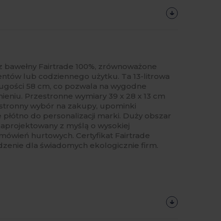
 bawełny Fairtrade 100%, zrównoważone
entów lub codziennego użytku. Ta 13-litrowa
ługości 58 cm, co pozwala na wygodne
mieniu. Przestronne wymiary 39 x 28 x 13 cm
chstronny wybór na zakupy, upominki
 płótno do personalizacji marki. Duży obszar
aprojektowany z myślą o wysokiej
amówień hurtowych. Certyfikat Fairtrade
zenie dla świadomych ekologicznie firm.