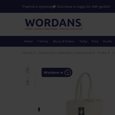
Poproś o wycenę
|
Dostawa w ciągu 24-48h godzin
Marki
T-shirty
Bluzy & Polary
Torby
Polo
Kurtki
Home
Odzież bez nadruków | Akcesoria
Torby
T
Wysłane w