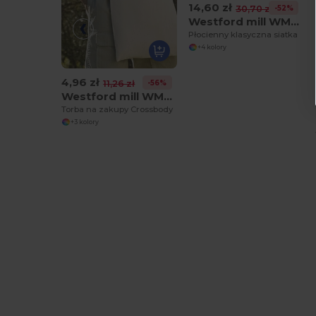
14,60 zł
-52%
30,70 zł
Westford mill WM108
Płocienny klasyczna siatka
+4 kolory
4,96 zł
-56%
11,26 zł
Westford mill WM107
Torba na zakupy Crossbody
+3 kolory