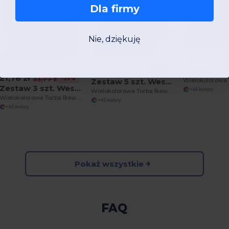
Dla firmy
Nie, dziękuję
Pack x10
Pack x5
Pack x3
58,50 zł
112
34,50 zł
-39%
56,28 zł
21,78 zł
-35%
33,77 zł
Zestaw 5 szt. Westford mill WM101
Zestaw 3 szt. Westford mill WM101
+45 kolory
Wielokolorowa Torba Bawełniana na Ramię
Wielokolorowa Torba Bawełniana na Ramię
+45 kolory
+45 kolory
Pokaż wszystkie
FAQ