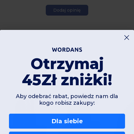
Dodaj opinię
Otrzymaj
Ciekawe produkty
45Zł zniżki!
Aby odebrać rabat, powiedz nam dla
kogo robisz zakupy:
Dla siebie