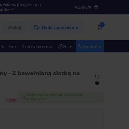
i na zakupy powyżej 800
Polska
/
Pl
likacji!
Szukaj
Śledź zamówienie
ia
Inne
Gadżety i prezenty
Outlet
Dostosuj to!
lny
- Z bawełnianą siatką na
Darmowa wysyłka od 749 zł w tym
magazynie!
-
53
%