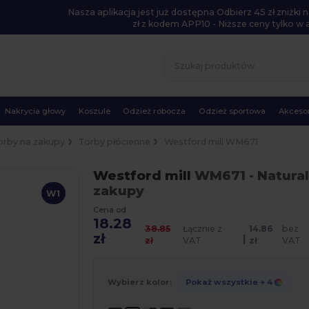
Nasza aplikacja jest już dostępna Odbierz 45 zł zniżk
zł z kodem APP10 - Niższe ceny tylko w ap
Nakrycia głowy
Koszule
Odzież robocza
Odzież sportowa
Akcesor
orby na zakupy
Torby płócienne
Westford mill WM671
Westford mill
WM671
- Natura
zakupy
W1
Cena od
18.28
38.85
Łącznie z
14.86
bez
zł
|
zł
VAT
zł
VAT
Wybierz kolor:
Pokaż wszystkie
+ 4