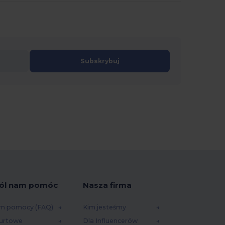
Subskrybuj
ól nam pomóc
Nasza firma
m pomocy (FAQ)
Kim jesteśmy
urtowe
Dla Influencerów