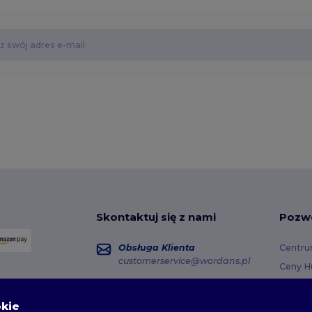
Skontaktuj się z nami
Pozw
Obsługa Klienta
Centru
customerservice@wordans.pl
Ceny H
Zwroty 
Sprzedaż
sales@wordans.pl
Opcje 
okie