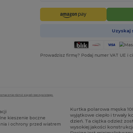
Uzyskaj
Prowadzisz firmę? Podaj numer VAT UE i ci
eznacznie różnić się od rzeczywistego.
Kurtka polarowa męska 100
acji
wyjątkowe ciepło i trwały 
lne kieszenie boczne
dzień. Ta ciężka odzież zos
nia i ochrony przed wiatrem
wysokiej jakości konstrukc
Design jest minimalistyczny