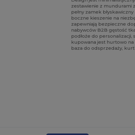
zestawienie z mundurami 
pełny zamek błyskawiczny 
boczne kieszenie na niezb
zapewniają bezpieczne dopa
nabywców B2B gęstość tkani
podłoże do personalizacji, 
kupowana jest hurtowo na p
baza do odsprzedaży, kurtka