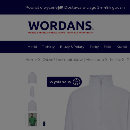
Poproś o wycenę
|
Dostawa w ciągu 24-48h godzin
Marki
T-shirty
Bluzy & Polary
Torby
Polo
Kurtki
Home
Odzież bez nadruków | Akcesoria
Kurtki
P
Wysłane w