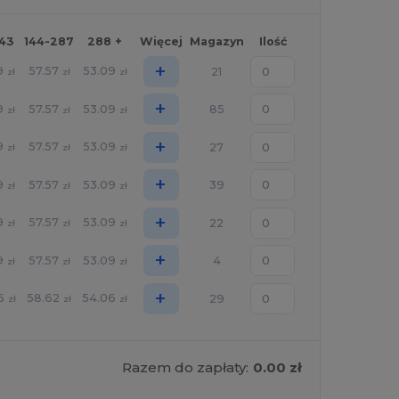
143
144-287
288 +
Więcej
Magazyn
Ilość
+
9
57.57
53.09
21
zł
zł
zł
+
9
57.57
53.09
85
zł
zł
zł
+
9
57.57
53.09
27
zł
zł
zł
+
9
57.57
53.09
39
zł
zł
zł
+
9
57.57
53.09
22
zł
zł
zł
+
9
57.57
53.09
4
zł
zł
zł
+
6
58.62
54.06
29
zł
zł
zł
Razem do zapłaty:
0.00 zł