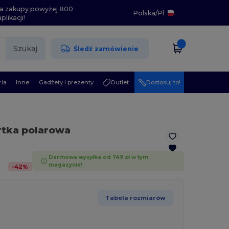
i na zakupy powyżej 800
Polska
/
Pl
likacji!
Szukaj
Śledź zamówienie
ia
Inne
Gadżety i prezenty
Outlet
Dostosuj to!
rtka polarowa
Darmowa wysyłka od 749 zł w tym
magazynie!
-
42
%
Tabela rozmiarów