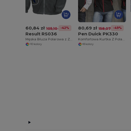
60,84 zł
80,69 zł
-42%
-49%
105,10 zł
158,07 zł
Result RS036
Pen Duick PK330
Męska Bluza Polarowa z Zamkiem RS036
Komfortowa Kurtka Z Polarem Na Zamek
+10 kolory
+8 kolory