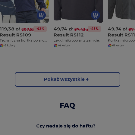
119,38 zł
49,74 zł
49,74 zł
-42%
-43%
207,53 zł
87,43 zł
87,
Result RS109
Result RS112
Result RS1
Techniczna kurtka polarowa
Lekki mikropolar z zamkiem pod szyję
Kurtka mikropo
+3 kolory
+4 kolory
+8 kolory
Pokaż wszystkie
FAQ
Czy nadaje się do haftu?