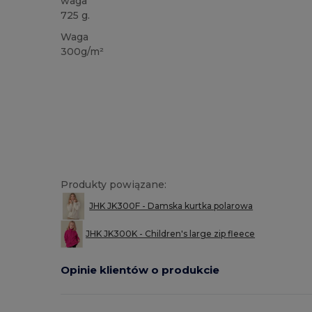
waga
725 g.
Waga
300g/m²
Produkty powiązane:
JHK JK300F - Damska kurtka polarowa
JHK JK300K - Children's large zip fleece
Opinie klientów o produkcie