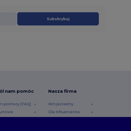
Subskrybuj
ól nam pomóc
Nasza firma
m pomocy (FAQ)
Kim jesteśmy
urtowe
Dla Influencerów
i reklamacje
Skontaktuj się z nami
dostawy
Kariera