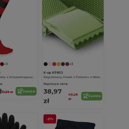
+3
+3
1
K-up KP802
Sportowe Skarpety z Antypoślizgowym Wzmocnieniem
Regulowany Pasek z Poliestru z Metalową Klamrą
a:
Najniższa cena:
ł
38,97
Zamów
31,59 zł
40,26
Zamów
zł
zł
-21%