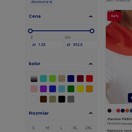
380 results.
Akcesoria
Cena
-54%
Z
Do
zł
zł
kolor
Rozmiar
Stamina PN90
S
M
L
XL
2XL
Najniższa cena