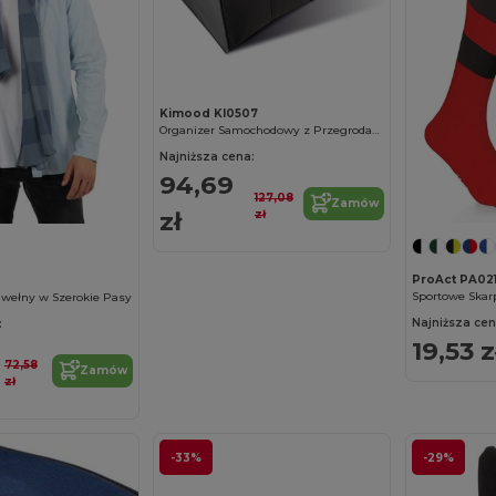
Kimood KI0507
Organizer Samochodowy z Przegrodami i Kieszeniami
Najniższa cena:
94,69
127,08
Zamów
zł
zł
ProAct PA02
Bawełny w Szerokie Pasy
Najniższa cen
:
19,53 z
72,58
Zamów
zł
-33%
-29%