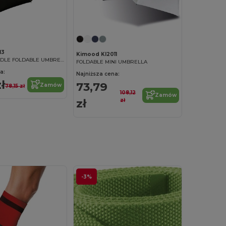
13
Kimood KI2011
CLASSIC J HANDLE FOLDABLE UMBRELLA
FOLDABLE MINI UMBRELLA
a:
Najniższa cena:
ł
73,79
Zamów
78,15 zł
108,12
Zamów
zł
zł
-3%