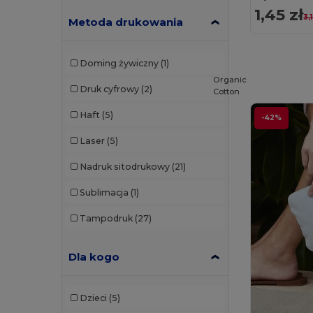
1,45 zł
3,
Metoda drukowania
Doming żywiczny
(1)
Organic
Druk cyfrowy
(2)
Cotton
Haft
(5)
-42%
Laser
(5)
Nadruk sitodrukowy
(21)
Sublimacja
(1)
Tampodruk
(27)
Dla kogo
Dzieci
(5)