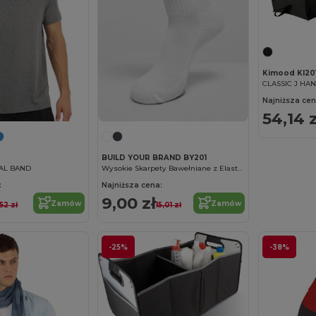
Kimood KI20
Najniższa cen
54,14 z
BUILD YOUR BRAND BY201
AL BAND
Wysokie Skarpety Bawełniane z Elastycznym Ściągaczem
:
Najniższa cena:
9,00 zł
Zamów
Zamów
52 zł
15,01 zł
-25%
-38%