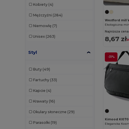
Kobiety
(4)
Mężczyźni
(284)
Westford mill
Ekologiczna mi
Niemowlę
(7)
Najniższa cena
Unisex
(263)
8,67 zł
1
Styl
-31%
Buty
(49)
Fartuchy
(33)
Kapcie
(4)
Krawaty
(16)
Okulary słoneczne
(29)
Kimood KI070
Parasolki
(19)