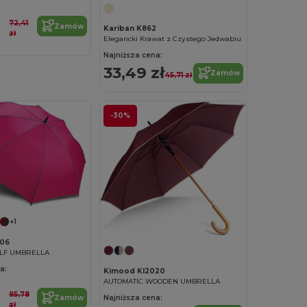
72,41
Zamów
Kariban K862
zł
Elegancki Krawat z Czystego Jedwabiu
Najniższa cena:
33,49 zł
Zamów
45,71 zł
-30%
+1
06
OLF UMBRELLA
a:
Kimood KI2020
AUTOMATIC WOODEN UMBRELLA
95,78
Najniższa cena:
Zamów
zł