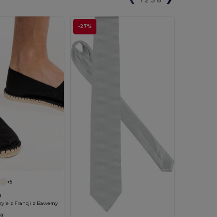
-27%
+5
0
yle z Francji z Bawełny
a: