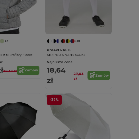
+3
+18
ProAct PA015
k z Mikrofibry Fleece
STRIPED SPORTS SOCKS
a:
Najniższa cena:
ł
18,64
Zamów
29,37 zł
27,03
Zamów
zł
zł
-32%