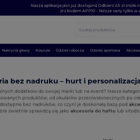
Nasza aplikacja jest już dostępna Odbierz 45 zł zniżk
zł z kodem APP10 - Niższe ceny tylko w ap
Nakrycia głowy
Koszule
Odzież robocza
Odzież sportowa
Akcesor
ia bez nadruku – hurt i personalizacj
alnych dodatków do swojej marki lub na event? Nasza katego
owanych produktów, od okularów przeciwsłonecznych po ciepł
 dostępne bez nadruków, co czyni je doskonałą bazą pod
akce
tóre świetnie sprawdzą się jako
akcesoria do haftu
lub sitodr
Made