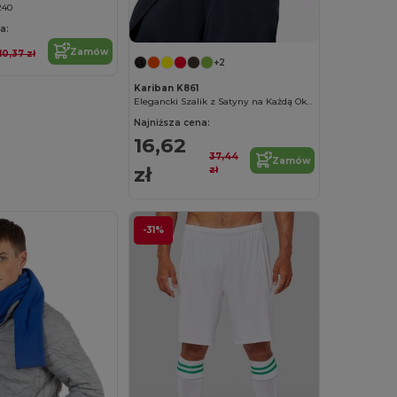
240
a:
Zamów
10,37 zł
+2
Kariban K861
Elegancki Szalik z Satyny na Każdą Okazję
Najniższa cena:
16,62
37,44
Zamów
zł
zł
-31%