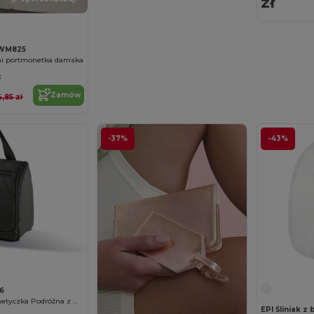
zł
 WM825
ni portmonetka damska
:
Zamów
4,85 zł
-37%
-43%
6
Elegancka Kosmetyczka Podróżna z Wieszakiem
EPI Śliniak z