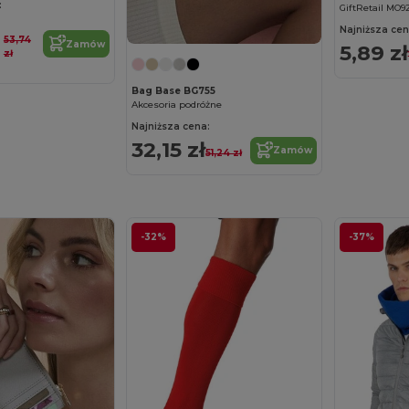
:
GiftRetail MO9
Najniższa cen
53,74
Zamów
5,89 zł
zł
Bag Base BG755
Akcesoria podróżne
Najniższa cena:
32,15 zł
Zamów
51,24 zł
-32%
-37%