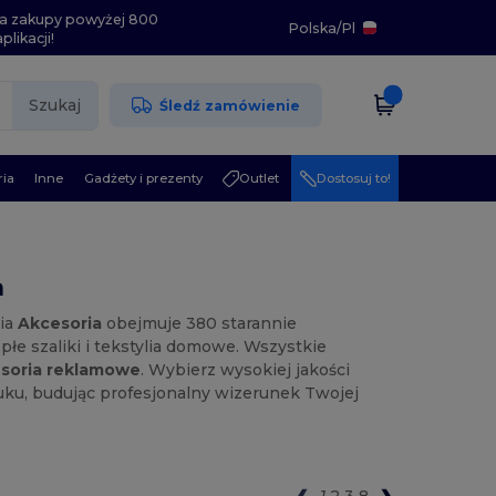
i na zakupy powyżej 800
Polska
/
Pl
likacji!
Szukaj
Śledź zamówienie
ia
Inne
Gadżety i prezenty
Outlet
Dostosuj to!
a
ria
Akcesoria
obejmuje 380 starannie
e szaliki i tekstylia domowe. Wszystkie
soria reklamowe
. Wybierz wysokiej jakości
uku, budując profesjonalny wizerunek Twojej
1
2
3
8