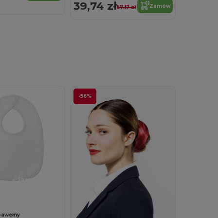
39,74 zł
Zamów
57,17 zł
-56%
Spersonalizuj!
 bawełny