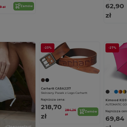
62,90
Zamów
19 zł
zł
-23%
-27%
Carhartt CARA2217
Skórzany Pasek z Logo Carhartt
Najniższa cena:
Kimood KI20
AUTOMATIC G
218,70
284,26
Najniższa cen
Zamów
zł
zł
69,84
Spersonalizuj!