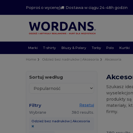
Poproś o wycenę
|
Dostawa w ciągu 24-48h godzin
Marki
T-shirty
Bluzy & Polary
Torby
Polo
Kurtki
Home
Odzież bez nadruków | Akcesoria
Akcesoria
Akcesor
Sortuj według
Szukasz ide
wyselekcjon
produkty są
Filtry
materiały, k
Resetuj
firmy.
Wybrane
380 results.
Odzież bez nadruków | Akcesoria