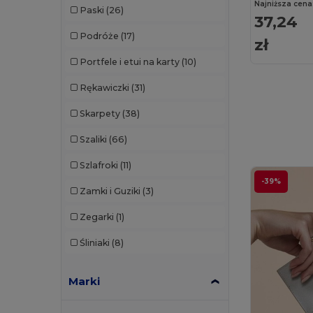
Najniższa cena
Paski
(26)
37,24
Podróże
(17)
zł
Portfele i etui na karty
(10)
Rękawiczki
(31)
Skarpety
(38)
Szaliki
(66)
Szlafroki
(11)
-39%
Zamki i Guziki
(3)
Zegarki
(1)
Śliniaki
(8)
Marki