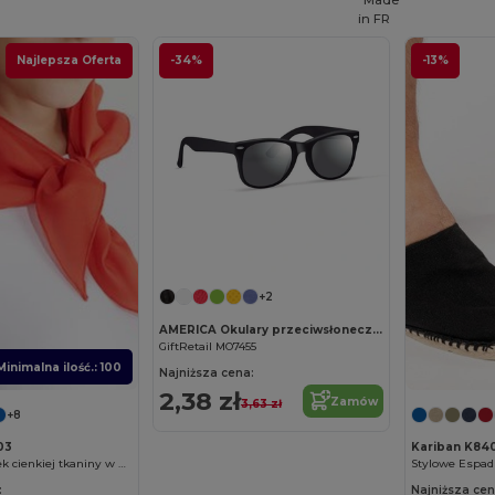
in
FR
Najlepsza Oferta
-34%
-13%
Spersonalizuj!
+2
AMERICA Okulary przeciwsłoneczne
GiftRetail MO7455
Minimalna ilość.: 100
Najniższa cena:
2,38 zł
Zamów
3,63 zł
+8
03
Kariban K84
FESTERO Kawałek cienkiej tkaniny w kształcie trójkąta
Stylowe Espadr
:
Najniższa cen