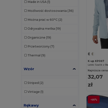
Made in USA
(1)
Karlowsky
(22)
Możliwość dostosowania
(36)
Kimood
(22)
Można prać w 60°C
(2)
Korntex
(4)
Odrywalna metka
(19)
Larkwood
(2)
Organiczne
(19)
Malfini
(2)
Przetworzony
(7)
Mepal
(4)
Thermal
(9)
Mumbles
(5)
K-up KP067
Lekki Szalik z 
Neoblu
(4)
Wzór
Najniższa cena
32,07
Neutral
(3)
Striped
(2)
zł
Paredes
(2)
Vintage
(1)
Pen Duick
(6)
-46%
Premier
(7)
Rękawy