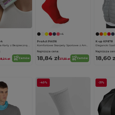
+4
54
ProAct PA016
K-up KP878
Elegancki Etui na Karty z Bezpieczną Kieszenią
Komfortowe Skarpety Sportowe z Amortyzacją
Elegancki Szali
:
Najniższa cena:
Najniższa cen
18,84 zł
18,60 z
Zamów
Zamów
8,24 zł
27,55 zł
-40%
-31%