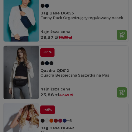
Bag Base BG053
Fanny Pack Organizujący regulowany pasek
Najniższa cena:
29,37 zł
50,35 zł
-50%
Quadra QD012
Quadra Bezpieczna Saszetka na Pas
Najniższa cena:
23,88 zł
47,69 zł
-46%
+6
Bag Base BG042