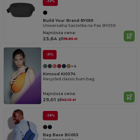
-39%
Build Your Brand BY059
Uniwersalna Saszetka na Pas BY059
Najniższa cena:
23,64 zł
38,85 zł
-31%
+4
Kimood KI0374
Recycled classic bum bag
Najniższa cena:
29,01 zł
42,12 zł
-38%
Bag Base BG053
Pojemna nerka