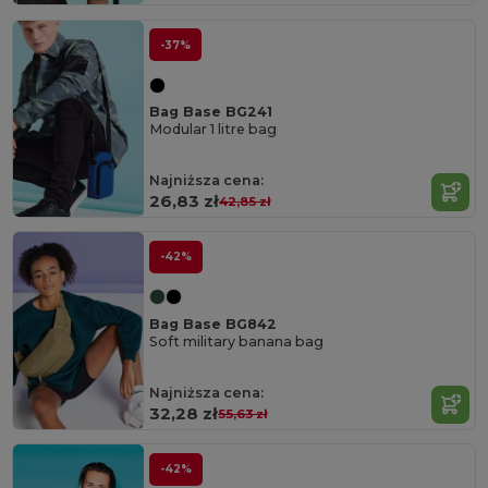
-37%
Bag Base BG241
Modular 1 litre bag
Najniższa cena:
26,83 zł
42,85 zł
-42%
Bag Base BG842
Soft military banana bag
Najniższa cena:
32,28 zł
55,63 zł
-42%