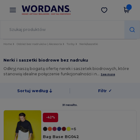
×
Aplikacja Wordans
Pobierz app
Lepsze ceny w aplikacji!
Home
Odzież bez nadruków | Akcesoria
Torby
Nerki/saszetki
Nerki i saszetki biodrowe bez nadruku
Odkryj naszą bogatą ofertę nerek i saszetek biodrowych, które
stanowią idealne połączenie funkcjonalności i n…
See more
Sortuj według
Filtr
✓
31 results.
-42%
+6
Bag Base BG042