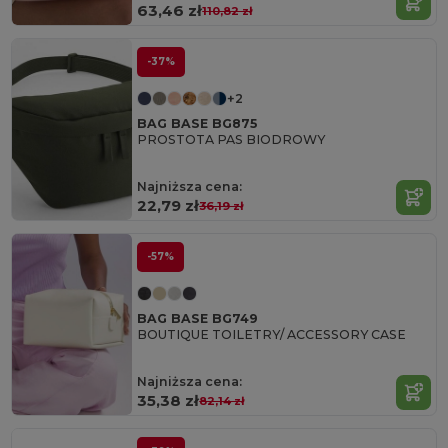
63,46 zł
110,82 zł
-37%
+2
BAG BASE BG875
PROSTOTA PAS BIODROWY
Najniższa cena:
22,79 zł
36,19 zł
-57%
BAG BASE BG749
BOUTIQUE TOILETRY/ ACCESSORY CASE
Najniższa cena:
35,38 zł
82,14 zł