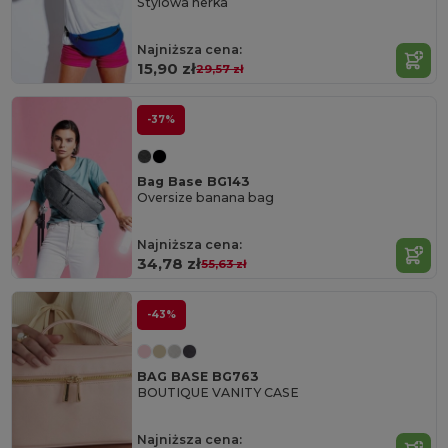
Stylowa nerka
Najniższa cena:
15,90 zł
29,57 zł
-37%
Bag Base BG143
Oversize banana bag
Najniższa cena:
34,78 zł
55,63 zł
-43%
BAG BASE BG763
BOUTIQUE VANITY CASE
Najniższa cena: