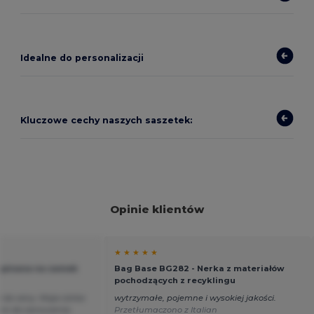
Idealne do personalizacji
Kluczowe cechy naszych saszetek:
Opinie klientów
★ ★ ★ ★ ★
apinana na zamek
Bag Base BG282 - Nerka z materiałów
pochodzących z recyklingu
i do ceny. Moja córka
wytrzymałe, pojemne i wysokiej jakości.
nic do zarzucenia.
Przetłumaczono z Italian