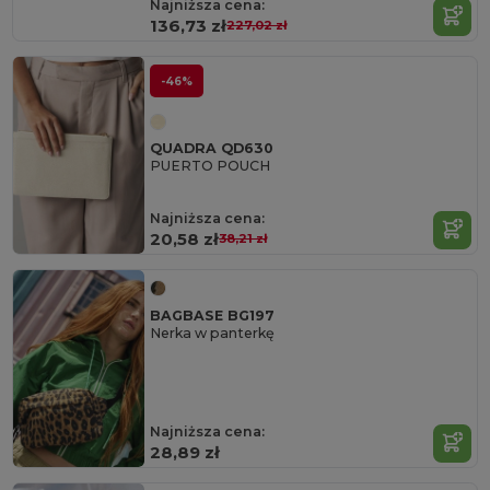
Najniższa cena:
136,73 zł
227,02 zł
-46%
QUADRA QD630
PUERTO POUCH
Najniższa cena:
20,58 zł
38,21 zł
BAGBASE BG197
Nerka w panterkę
Najniższa cena:
28,89 zł