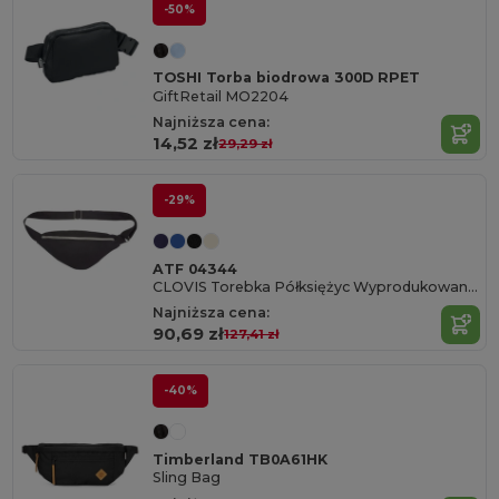
-50%
TOSHI Torba biodrowa 300D RPET
GiftRetail MO2204
Najniższa cena:
14,52 zł
29,29 zł
-29%
ATF 04344
CLOVIS Torebka Półksiężyc Wyprodukowana We Francji
Najniższa cena:
90,69 zł
127,41 zł
-40%
Timberland TB0A61HK
Sling Bag