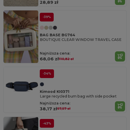
28,89 zł
-39%
BAG BASE BG764
BOUTIQUE CLEAR WINDOW TRAVEL CASE
Najniższa cena:
68,06 zł
110,82 zł
-34%
Kimood KI0371
Large recycled bum bag with side pocket
Najniższa cena:
38,17 zł
57,57 zł
-43%