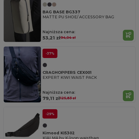
BAG BASE BG337
MATTE PU SHOE/ ACCESSORY BAG
Najniższa cena:
53,21 zł
94,04 zł
-37%
CRAGHOPPERS CEX001
EXPERT KIWI WAIST PACK
Najniższa cena:
79,11 zł
125,83 zł
-29%
Kimood KI5302
KIALMA by K-loop waistbag