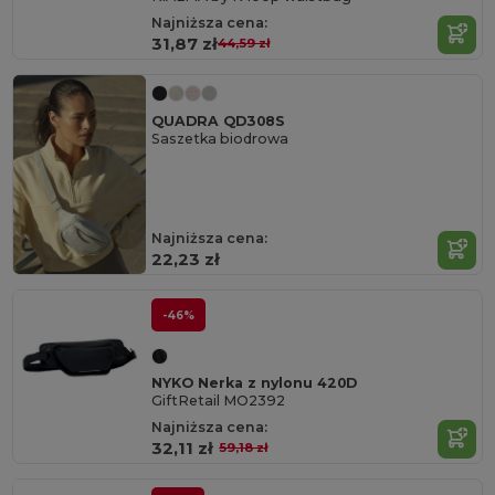
Najniższa cena:
31,87 zł
44,59 zł
QUADRA QD308S
Saszetka biodrowa
Najniższa cena:
22,23 zł
-46%
NYKO Nerka z nylonu 420D
GiftRetail MO2392
Najniższa cena:
32,11 zł
59,18 zł