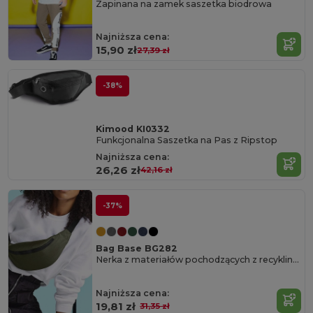
Zapinana na zamek saszetka biodrowa
Najniższa cena:
15,90 zł
27,39 zł
-38%
Kimood KI0332
Funkcjonalna Saszetka na Pas z Ripstop
Najniższa cena:
26,26 zł
42,16 zł
-37%
Bag Base BG282
Nerka z materiałów pochodzących z recyklingu
Najniższa cena:
19,81 zł
31,35 zł