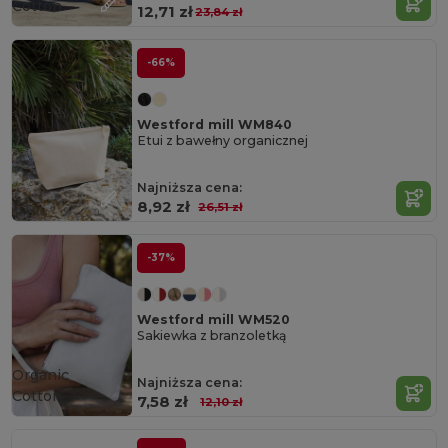
Cotton
12,71 zł
23,84 zł
-66%
Westford mill WM840
Etui z bawełny organicznej
Najniższa cena:
8,92 zł
26,51 zł
-37%
Westford mill WM520
Sakiewka z branzoletką
Organic
Najniższa cena:
Cotton
7,58 zł
12,10 zł