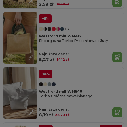
2,58 zł
21,18 zł
-41%
+3
Westford mill WM412
Ekologiczna Torba Prezentowa z Juty
Najniższa cena:
8,27 zł
14,12 zł
-66%
Westford mill WM540
Torba z płótna bawełnianego
Najniższa cena:
8,19 zł
24,29 zł