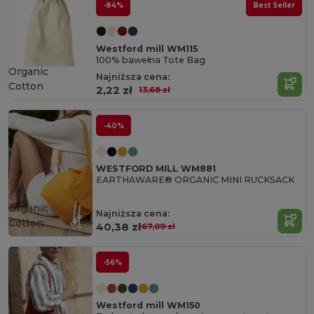
-84%
Best Seller
Westford mill WM115
100% bawełna Tote Bag
Organic
Najniższa cena:
Cotton
2,22 zł
13,68 zł
-40%
WESTFORD MILL WM881
EARTHAWARE® ORGANIC MINI RUCKSACK
Organic
Najniższa cena:
Cotton
40,38 zł
67,09 zł
-56%
Westford mill WM150