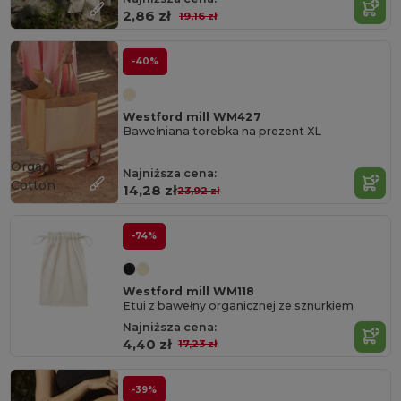
2,86 zł
19,16 zł
-40%
Westford mill WM427
Bawełniana torebka na prezent XL
Organic
Najniższa cena:
Cotton
14,28 zł
23,92 zł
-74%
Westford mill WM118
Etui z bawełny organicznej ze sznurkiem
Najniższa cena:
4,40 zł
17,23 zł
-39%