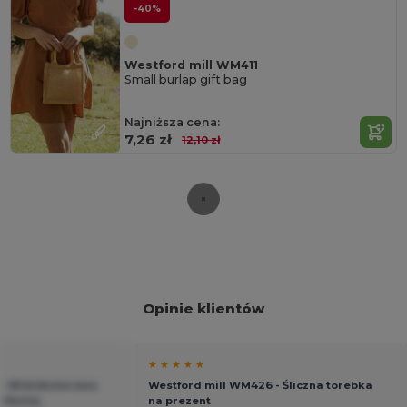
-40%
Westford mill WM411
Small burlap gift bag
Najniższa cena:
7,26 zł
12,10 zł
Opinie klientów
★ ★ ★ ★ ★
 - Wielokolorowa
Westford mill WM426 - Śliczna torebka
a Ramię
na prezent