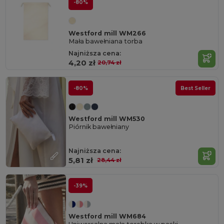
-80%
Westford mill WM266
Mała bawełniana torba
Najniższa cena:
4,20 zł
20,74 zł
-80%
Best Seller
Westford mill WM530
Piórnik bawełniany
Najniższa cena:
5,81 zł
28,44 zł
-39%
Westford mill WM684