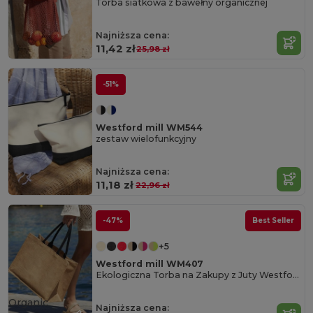
Torba siatkowa z bawełny organicznej
Najniższa cena:
11,42 zł
25,98 zł
-51%
Westford mill WM544
zestaw wielofunkcyjny
Najniższa cena:
11,18 zł
22,96 zł
-47%
Best Seller
+5
Westford mill WM407
Ekologiczna Torba na Zakupy z Juty Westford Mill
Organic
Najniższa cena: