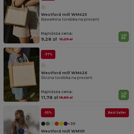
Westford mill WM425
Bawełnina torebka na prezent
Najniższa cena:
9,28 zł
15,29 zł
-37%
Westford mill WM426
Śliczna torebka na prezent
Najniższa cena:
11,78 zł
18,80 zł
-55%
Best Seller
+39
Westford mill WM101