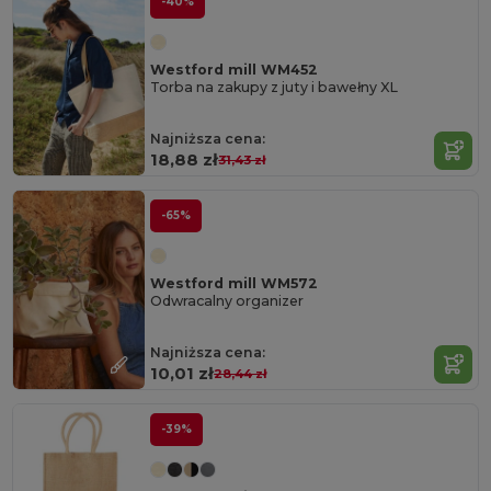
-40%
Westford mill WM452
Torba na zakupy z juty i bawełny XL
Najniższa cena:
18,88 zł
31,43 zł
-65%
Westford mill WM572
Odwracalny organizer
Najniższa cena:
10,01 zł
28,44 zł
-39%