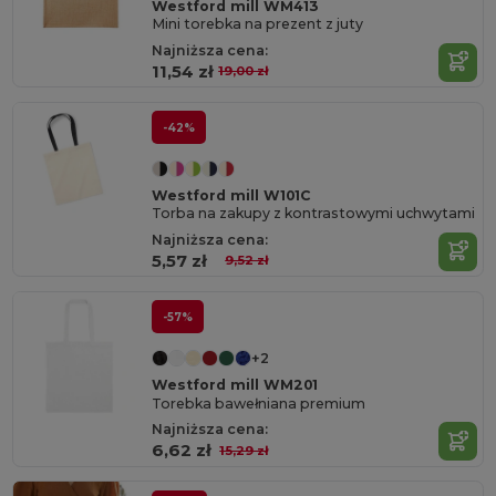
Westford mill WM413
Mini torebka na prezent z juty
Najniższa cena:
11,54 zł
19,00 zł
-42%
Westford mill W101C
Torba na zakupy z kontrastowymi uchwytami
Najniższa cena:
5,57 zł
9,52 zł
-57%
+2
Westford mill WM201
Torebka bawełniana premium
Najniższa cena:
6,62 zł
15,29 zł