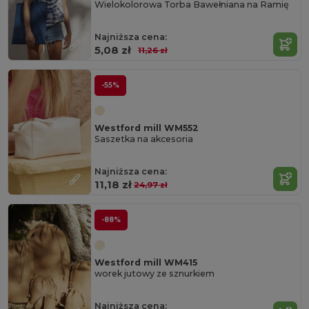
Wielokolorowa Torba Bawełniana na Ramię
Najniższa cena:
5,08 zł
11,26 zł
-55%
Westford mill WM552
Saszetka na akcesoria
Najniższa cena:
11,18 zł
24,97 zł
-88%
Westford mill WM415
worek jutowy ze sznurkiem
Najniższa cena: