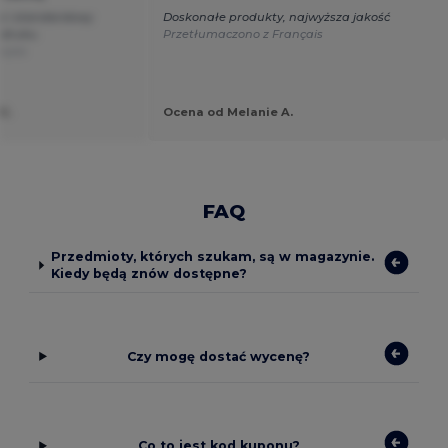
a i standardowy
Doskonałe produkty, najwyższa jakość
adruku.
Przetłumaczono z Français
nçais
G.
Ocena od Melanie A.
FAQ
Przedmioty, których szukam, są w magazynie.
Kiedy będą znów dostępne?
Czy mogę dostać wycenę?
Co to jest kod kuponu?