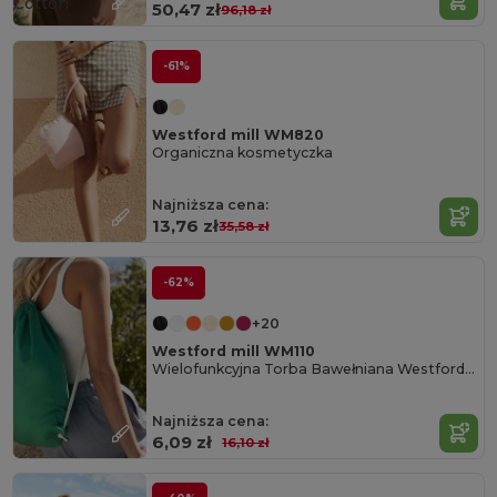
Cotton
50,47 zł
96,18 zł
-61%
Westford mill WM820
Organiczna kosmetyczka
Najniższa cena:
13,76 zł
35,58 zł
-62%
+20
Westford mill WM110
Wielofunkcyjna Torba Bawełniana Westford Mill
Najniższa cena:
6,09 zł
16,10 zł