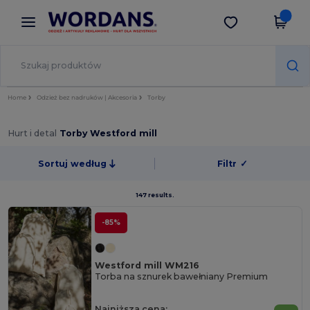
×
Aplikacja Wordans
Pobierz app
Lepsze ceny w aplikacji!
Home
Odzież bez nadruków | Akcesoria
Torby
Hurt i detal
Torby Westford mill
Sortuj według
Filtr
✓
147 results.
-85%
Westford mill WM216
Torba na sznurek bawełniany Premium
Najniższa cena: