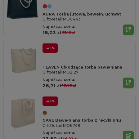
AURA Torba jutowa, bawełn. uchwyt
GiftRetail MO6443
Najniższa cena:
18,03 zł
33,12 zł
-46%
HEAVEN Chłodząca torba bawełniana
GiftRetail MO2127
Najniższa cena:
26,71 zł
49,06 zł
-49%
GAVE Bawełniana torba z recyklingu
GiftRetail MO6749
Najniższa cena:
23,80 zł
46,92 zł