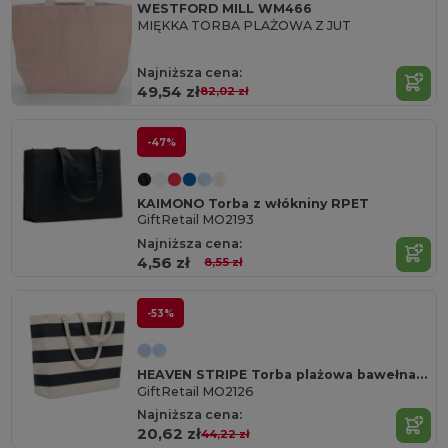
WESTFORD MILL WM466
MIĘKKA TORBA PLAŻOWA Z JUT
Najniższa cena:
49,54 zł
82,02 zł
-47%
KAIMONO Torba z włókniny RPET
GiftRetail MO2193
Najniższa cena:
4,56 zł
8,55 zł
-53%
HEAVEN STRIPE Torba plażowa bawełna 220gr/m²
GiftRetail MO2126
Najniższa cena:
20,62 zł
44,22 zł