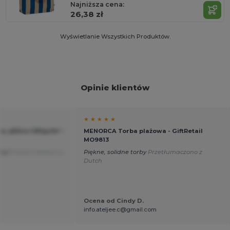
Najniższa cena:
26,38 zł
Wyświetlanie Wszystkich Produktów.
Opinie klientów
★ ★ ★ ★ ★
a, płótno 280gr/m² -
MENORCA Torba plażowa - GiftRetail
MO9813
acji
Przetłumaczono z
Piękne, solidne torby
Przetłumaczono z
Dutch
Ocena od Cindy D.
info.ateljee.c@gmail.com