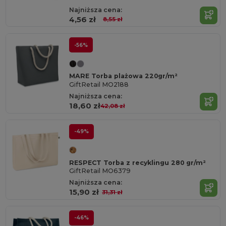
Najniższa cena:
4,56 zł
8,55 zł
-56%
MARE Torba plażowa 220gr/m²
GiftRetail MO2188
Najniższa cena:
18,60 zł
42,08 zł
-49%
RESPECT Torba z recyklingu 280 gr/m²
GiftRetail MO6379
Najniższa cena:
15,90 zł
31,31 zł
-46%