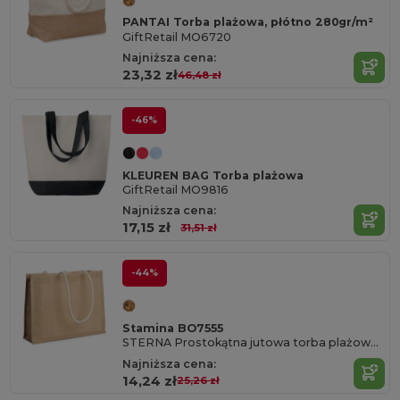
PANTAI Torba plażowa, płótno 280gr/m²
GiftRetail MO6720
Najniższa cena:
23,32 zł
46,48 zł
-46%
KLEUREN BAG Torba plażowa
GiftRetail MO9816
Najniższa cena:
17,15 zł
31,51 zł
-44%
Stamina BO7555
STERNA Prostokątna jutowa torba plażowa z bawełnianymi uchwytami 70 cm
Najniższa cena:
14,24 zł
25,26 zł