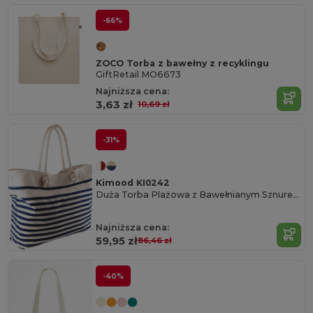
-66%
ZOCO Torba z bawełny z recyklingu
GiftRetail MO6673
Najniższa cena:
3,63 zł
10,69 zł
-31%
Kimood KI0242
Duża Torba Plażowa z Bawełnianym Sznurem
Najniższa cena:
59,95 zł
86,46 zł
-40%