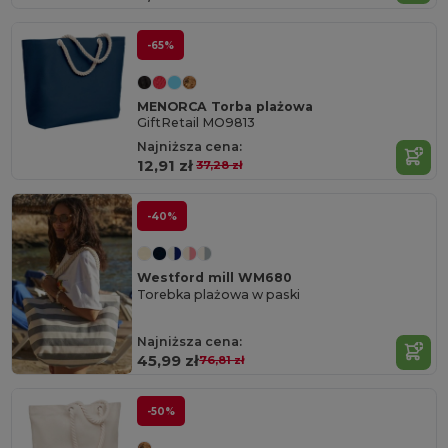
-65%
MENORCA Torba plażowa
GiftRetail MO9813
Najniższa cena:
12,91 zł
37,28 zł
-40%
Westford mill WM680
Torebka plażowa w paski
Najniższa cena:
45,99 zł
76,81 zł
-50%