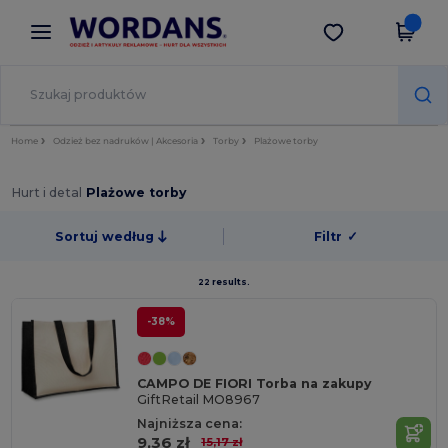
×
Aplikacja Wordans
Pobierz app
Lepsze ceny w aplikacji!
Home
Odzież bez nadruków | Akcesoria
Torby
Plażowe torby
Hurt i detal
Plażowe torby
Sortuj według
Filtr
✓
22 results.
-38%
CAMPO DE FIORI Torba na zakupy
GiftRetail MO8967
Najniższa cena:
9,36 zł
15,17 zł