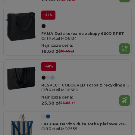
-52%
FAMA Duża torba na zakupy 600D RPET
GiftRetail MO6134
Najniższa cena:
18,60 zł
38,45 zł
-46%
RESPECT COLOURED Torba z recyklingu 280 gr/m²
GiftRetail MO6380
Najniższa cena:
25,38 zł
46,68 zł
LAGUNA Bardzo duża torba plażowa 280gr/m²
GiftRetail MO2555