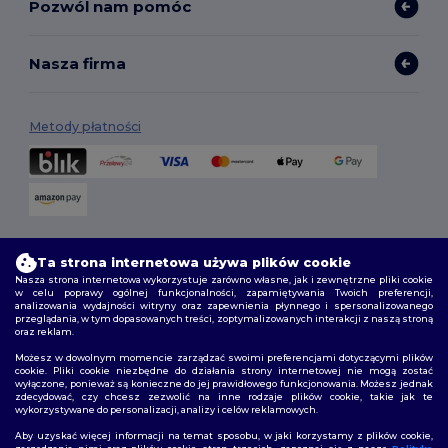
Pozwól nam pomóc
Nasza firma
Metody płatności
Opcje dostawy
Ta strona internetowa używa plików cookie
Nasza strona internetowa wykorzystuje zarówno własne, jak i zewnętrzne pliki cookie
w celu poprawy ogólnej funkcjonalności, zapamiętywania Twoich preferencji,
analizowania wydajności witryny oraz zapewnienia płynnego i spersonalizowanego
przeglądania, w tym dopasowanych treści, zoptymalizowanych interakcji z naszą stroną
oraz reklam.
Możesz w dowolnym momencie zarządzać swoimi preferencjami dotyczącymi plików
cookie. Pliki cookie niezbędne do działania strony internetowej nie mogą zostać
wyłączone, ponieważ są konieczne do jej prawidłowego funkcjonowania. Możesz jednak
Śledź nas
zdecydować, czy chcesz zezwolić na inne rodzaje plików cookie, takie jak te
wykorzystywane do personalizacji, analizy i celów reklamowych.
Aby uzyskać więcej informacji na temat sposobu, w jaki korzystamy z plików cookie,