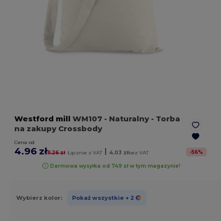
Westford mill
WM107
- Naturalny
- Torba
na zakupy Crossbody
Cena od
4.96 zł
|
-
56
%
11.26 zł
Łącznie z VAT
4.03 zł
bez VAT
Darmowa wysyłka od 749 zł w tym magazynie!
Wybierz kolor:
Pokaż wszystkie
+ 2