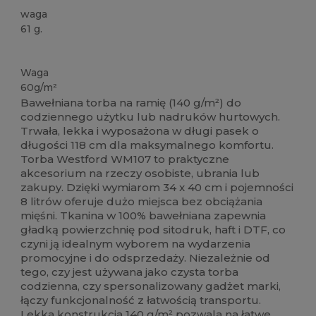
waga
61 g.
Duże zapasy
Waga
60g/m²
Bawełniana torba na ramię (140 g/m²) do
codziennego użytku lub nadruków hurtowych.
Trwała, lekka i wyposażona w długi pasek o
długości 118 cm dla maksymalnego komfortu.
Torba Westford WM107 to praktyczne
akcesorium na rzeczy osobiste, ubrania lub
zakupy. Dzięki wymiarom 34 x 40 cm i pojemności
8 litrów oferuje dużo miejsca bez obciążania
mięśni. Tkanina w 100% bawełniana zapewnia
gładką powierzchnię pod sitodruk, haft i DTF, co
czyni ją idealnym wyborem na wydarzenia
promocyjne i do odsprzedaży. Niezależnie od
tego, czy jest używana jako czysta torba
codzienna, czy spersonalizowany gadżet marki,
łączy funkcjonalność z łatwością transportu.
Lekka konstrukcja 140 g/m² pozwala na łatwe