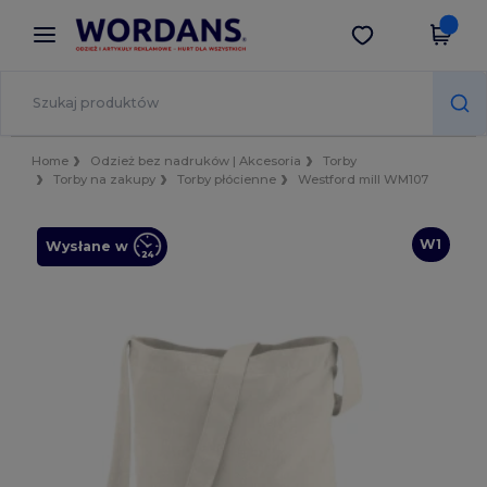
×
Aplikacja Wordans
Pobierz app
Lepsze ceny w aplikacji!
Home
Odzież bez nadruków | Akcesoria
Torby
Torby na zakupy
Torby płócienne
Westford mill WM107
W1
Wysłane w