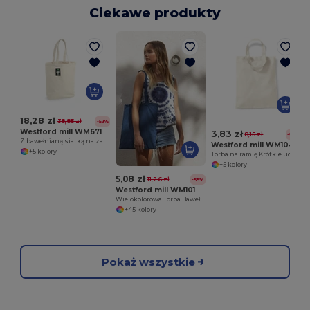
Ciekawe produkty
P
18,28 zł
38,85 zł
-53%
Westford mill WM671
3,83 zł
8,15 zł
-53%
Z bawełnianą siatką na zakupy
Westford mill WM104
+5 kolory
Torba na ramię Krótkie uchwyty
+5 kolory
5,08 zł
11,26 zł
-55%
Westford mill WM101
Wielokolorowa Torba Bawełniana na Ramię
+45 kolory
Pokaż wszystkie