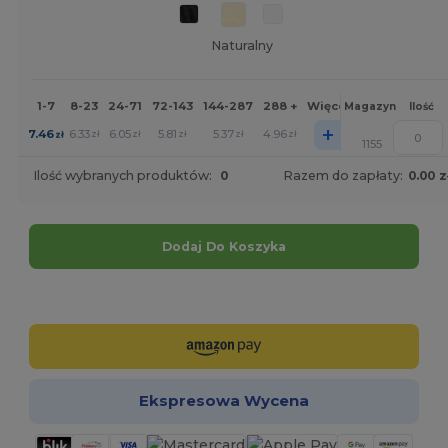
Naturalny
1-7
8-23
24-71
72-143
144-287
288 +
Więcej
Magazyn
Ilość
+
7.46
6.33
6.05
5.81
5.37
4.96
zł
zł
zł
zł
zł
zł
1155
Ilość wybranych produktów:
0
Razem do zapłaty:
0.00 z
Dodaj Do Koszyka
Spersonalizuj!
Ekspresowa Wycena