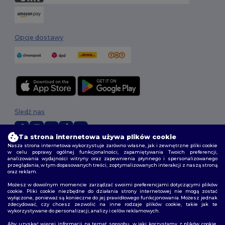
Opcje dostawy
Śledź nas
Ta strona internetowa używa plików cookie
Nasza strona internetowa wykorzystuje zarówno własne, jak i zewnętrzne pliki cookie
2026. Wszelkie prawa zastrzeżone
w celu poprawy ogólnej funkcjonalności, zapamiętywania Twoich preferencji,
analizowania wydajności witryny oraz zapewnienia płynnego i spersonalizowanego
Warunki i Zasady
|
Polityka niestandardowa
|
polityka prywatności
|
przeglądania, w tym dopasowanych treści, zoptymalizowanych interakcji z naszą stroną
Polityka plików cookie
|
Mapa strony
oraz reklam.
Możesz w dowolnym momencie zarządzać swoimi preferencjami dotyczącymi plików
cookie. Pliki cookie niezbędne do działania strony internetowej nie mogą zostać
wyłączone, ponieważ są konieczne do jej prawidłowego funkcjonowania. Możesz jednak
zdecydować, czy chcesz zezwolić na inne rodzaje plików cookie, takie jak te
wykorzystywane do personalizacji, analizy i celów reklamowych.
Aby uzyskać więcej informacji na temat sposobu, w jaki korzystamy z plików cookie,