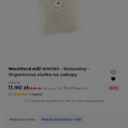
Westford mill
WM180
- Naturalny
-
Organiczna siatka na zakupy
Cena od
11.90 zł
|
-
50
%
23.84 zł
Łącznie z VAT
9.67 zł
bez VAT
5.0
1 Opinii
Darmowa wysyłka od 749 zł w tym magazynie!
Wybierz kolor:
Pokaż wszystkie
+ 6