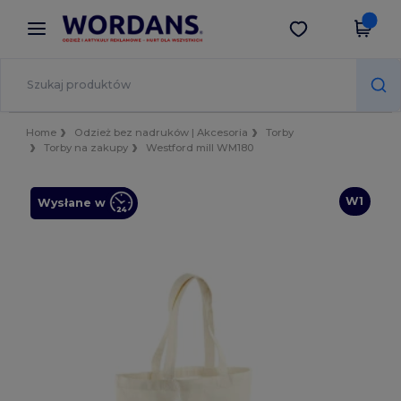
×
Aplikacja Wordans
Pobierz app
Lepsze ceny w aplikacji!
Home
Odzież bez nadruków | Akcesoria
Torby
Torby na zakupy
Westford mill WM180
W1
Wysłane w