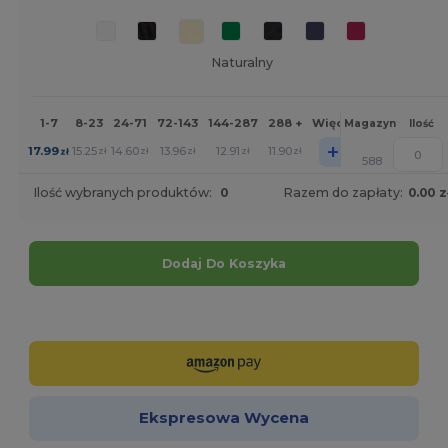
Naturalny
1-7
8-23
24-71
72-143
144-287
288 +
Więcej
Magazyn
Ilość
+
17.99
15.25
14.60
13.96
12.91
11.90
zł
zł
zł
zł
zł
zł
588
Ilość wybranych produktów:
0
Razem do zapłaty:
0.00 z
Dodaj Do Koszyka
Spersonalizuj!
Ekspresowa Wycena