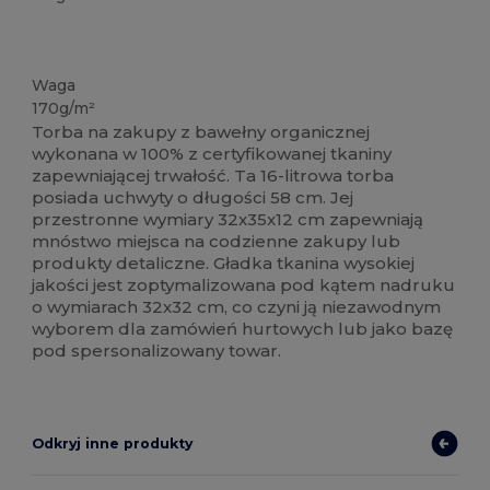
Organiczne
Organiczne
Organiczne
Organiczne
Duże zapasy
Waga
170g/m²
Torba na zakupy z bawełny organicznej
wykonana w 100% z certyfikowanej tkaniny
zapewniającej trwałość. Ta 16-litrowa torba
posiada uchwyty o długości 58 cm. Jej
przestronne wymiary 32x35x12 cm zapewniają
mnóstwo miejsca na codzienne zakupy lub
produkty detaliczne. Gładka tkanina wysokiej
jakości jest zoptymalizowana pod kątem nadruku
o wymiarach 32x32 cm, co czyni ją niezawodnym
wyborem dla zamówień hurtowych lub jako bazę
pod spersonalizowany towar.
Odkryj inne produkty