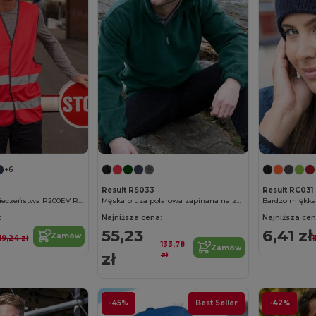
+6
Result RS033
Result RC031
Kamizelka Bezpieczeństwa R200EV Result
Męska bluza polarowa zapinana na zamek
Bardzo miękka
:
Najniższa cena:
Najniższa cen
55,23
6,41 zł
Zamów
19,24 zł
1
133,78
Zamów
zł
zł
-45%
Best Seller
-42%