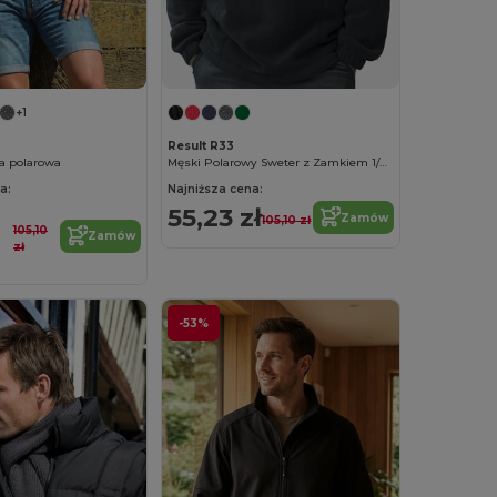
+1
Result R33
a polarowa
Męski Polarowy Sweter z Zamkiem 1/4 na Zimę
a:
Najniższa cena:
55,23 zł
Zamów
105,10 zł
105,10
Zamów
zł
-53%