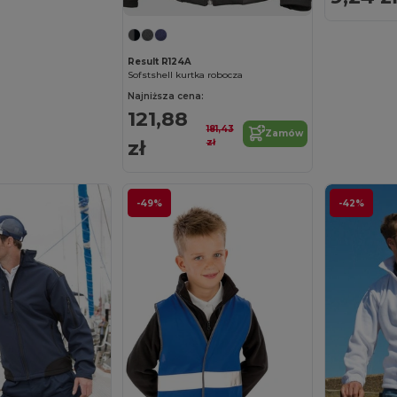
Result R124A
Sofstshell kurtka robocza
Najniższa cena:
121,88
181,43
Zamów
zł
zł
-49%
-42%