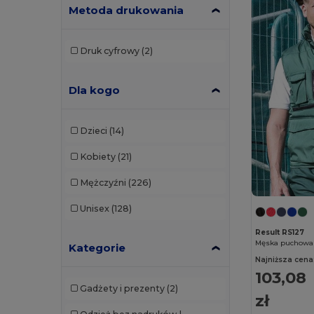
Metoda drukowania
Druk cyfrowy
(2)
Dla kogo
Dzieci
(14)
Kobiety
(21)
Mężczyźni
(226)
Unisex
(128)
Result RS127
Kategorie
Najniższa cena
103,08
Gadżety i prezenty
(2)
zł