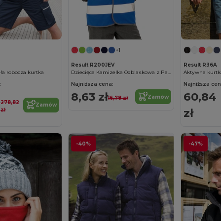
+1
Result R200JEV
Result R36A
ła robocza kurtka
Dziecięca Kamizelka Odblaskowa z Paskami
Aktywna kurtk
:
Najniższa cena:
Najniższa cen
8,63 zł
60,84
Zamów
16,78 zł
278,82
Zamów
zł
zł
-40%
-47%