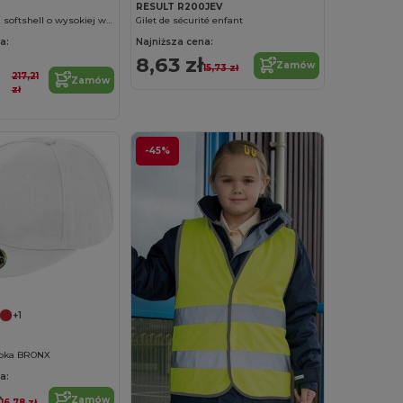
RESULT R200JEV
Kurtka robocza softshell o wysokiej widoczności
Gilet de sécurité enfant
a:
Najniższa cena:
8,63 zł
Zamów
15,73 zł
217,21
Zamów
zł
-45%
+1
apka BRONX
a:
ł
Zamów
16,78 zł