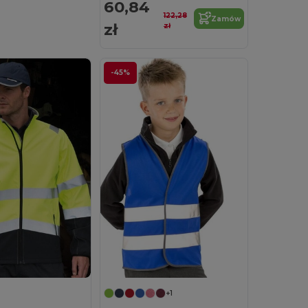
60,84
122,28
Zamów
zł
zł
-45%
+1