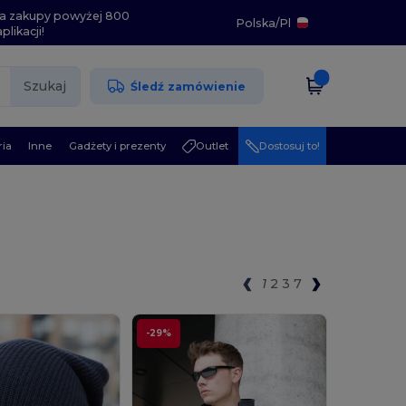
i na zakupy powyżej 800
Polska
/
Pl
likacji!
Szukaj
Śledź zamówienie
ia
Inne
Gadżety i prezenty
Outlet
Dostosuj to!
1
2
3
7
-29%