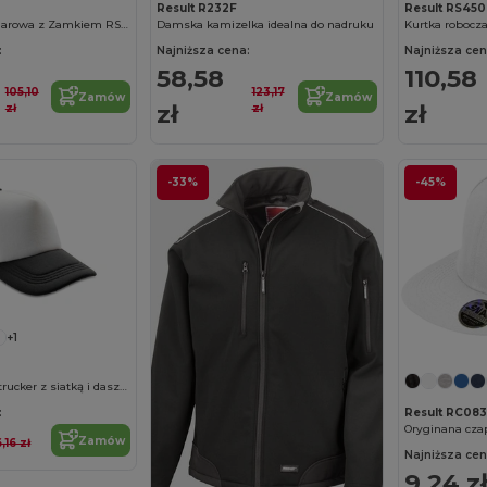
Result R232F
Result RS450
Męska Bluza Polarowa z Zamkiem RS036
Damska kamizelka idealna do nadruku
:
Najniższa cena:
Najniższa cen
58,58
110,58
105,10
123,17
Zamów
Zamów
zł
zł
zł
zł
-33%
-45%
+1
Stylowa czapka trucker z siatką i daszkiem
:
Result RC083
Oryginana cz
Zamów
6,16 zł
Najniższa cen
9,24 z