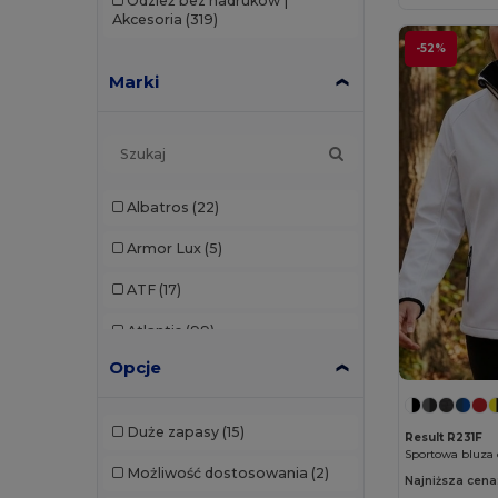
Odzież bez nadruków |
Akcesoria
(319)
-52%
Marki
Albatros
(22)
Armor Lux
(5)
ATF
(17)
Atlantis
(99)
Opcje
Atlantis Headwear
(75)
AWDis
(39)
Duże zapasy
(15)
Result R231F
AWDis Just Hoods
(24)
Możliwość dostosowania
(2)
Najniższa cena
AWDis So Denim
(10)