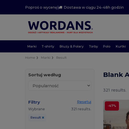
Poproś o wycenę
|
Dostawa w ciągu 24-48h godzin
Marki
T-shirty
Bluzy & Polary
Torby
Polo
Kurtki
Home
Marki
Result
Blank 
Sortuj według
321 results.
Filtry
Resetuj
-47%
Wybrane
321 results.
Result