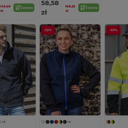
58,58
143,06
109,25
Zamów
Zamów
zł
zł
zł
-52%
-49%
+4
+4