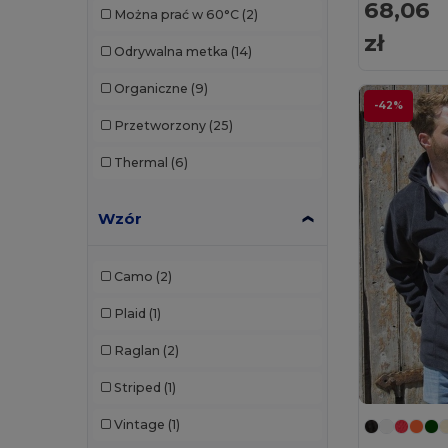
68,06
Można prać w 60°C
(2)
B&C
(209)
zł
Odrywalna metka
(14)
B&C DNM
(1)
Organiczne
(9)
-42%
B&C Pro
(12)
Przetworzony
(25)
Babybugz
(26)
Thermal
(6)
Bag Base
(165)
Wzór
Bagbase
(42)
Bata Industrials
(12)
Camo
(2)
Beechfield
(358)
Plaid
(1)
Bella+Canvas
(29)
Raglan
(2)
Black&Match
(20)
Striped
(1)
Brook Taverner
(42)
Vintage
(1)
Buff
(3)