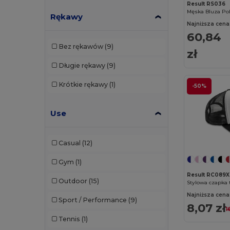
Result RS036
Rękawy
Build Your Brand
(132)
Najniższa cena
60,84
CamelBak
(7)
Bez rękawów
(9)
zł
Carhartt
(12)
Długie rękawy
(9)
Case Logic
(18)
Krótkie rękawy
(1)
-50%
Caterpillar
(2)
CG International
(3)
Use
Cherokee
(4)
Casual
(12)
Chipolo
(2)
Gym
(1)
Clubclass
(20)
Result RC089X
Outdoor
(15)
Craghoppers
(14)
Najniższa cena
Sport / Performance
(9)
8,07 zł
Crocs
(3)
1
Tennis
(1)
Dickies
(8)