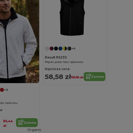
+4
Result RS232
Męski polar bez rękawów
Najniższa cena:
58,58 zł
Zamów
101,10 zł
+4
 do nadruku
a:
117,44
Zamów
zł
Organic