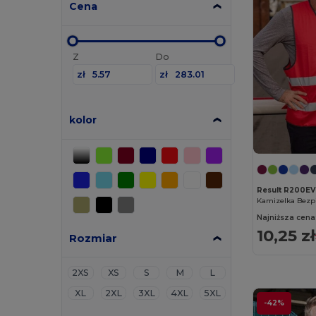
Cena
Z
Do
zł
zł
kolor
Result R200EV
Najniższa cena
10,25 zł
Rozmiar
2XS
XS
S
M
L
XL
2XL
3XL
4XL
5XL
-42%