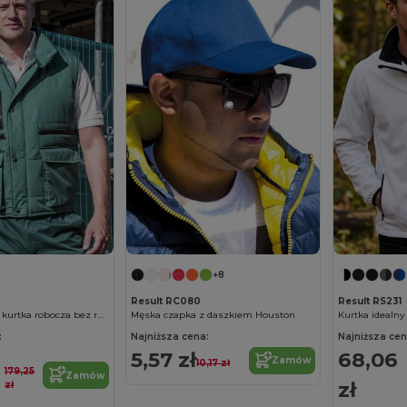
+8
Result RC080
Result RS231
Męska puchowa kurtka robocza bez rękawów
Męska czapka z daszkiem Houston
Kurtka idealny
:
Najniższa cena:
Najniższa cen
5,57 zł
68,06
Zamów
10,17 zł
179,25
Zamów
zł
zł