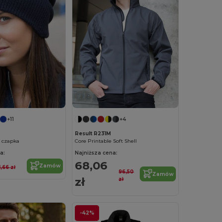
+11
+4
Result R231M
 czapka
Core Printable Soft Shell
a:
Najniższa cena:
68,06
Zamów
1,66 zł
96,50
Zamów
zł
zł
-42%