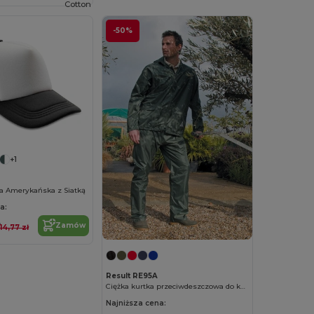
Cotton
-50%
+1
a Amerykańska z Siatką
a:
Zamów
14,77 zł
Result RE95A
Ciężka kurtka przeciwdeszczowa do kombinezonu
Najniższa cena: