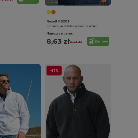
Result RS20J
Kamizelka odblaskowa dla dzieci
Najniższa cena:
8,63 zł
Zamów
15,73 zł
-47%