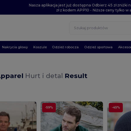
Nasza aplikacja jest już dostępna Odbierz 45 zł zniżk
zł z kodem APP10 - Niższe ceny tylko w ap
Nakrycia głowy
Koszule
Odzież robocza
Odzież sportowa
Akcesor
Apparel
Hurt i detal
Result
-59%
-45%