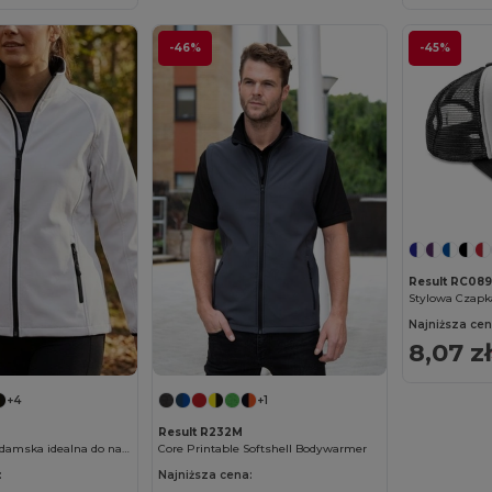
-46%
-45%
Result RC089
Stylowa Czapk
Najniższa cen
8,07 zł
+4
+1
Result R232M
Sportowa bluza damska idealna do nadruku
Core Printable Softshell Bodywarmer
:
Najniższa cena: