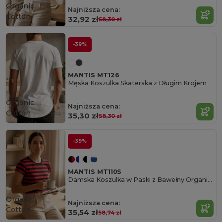
Organic
Najniższa cena:
Cotton
32,92 zł
58,30 zł
-39%
MANTIS MT126
Męska Koszulka Skaterska z Długim Krojem
Organic
Najniższa cena:
Cotton
35,30 zł
58,30 zł
-39%
MANTIS MT110S
Damska Koszulka w Paski z Bawełny Organicznej
Organic
Najniższa cena:
Cotton
35,54 zł
58,74 zł