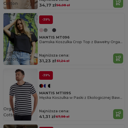
Cotton
34,17 zł
56,08 zł
-39%
MANTIS MT096
Damska Koszulka Crop Top z Bawełny Organicznej
Organic
Najniższa cena:
Cotton
31,23 zł
51,24 zł
-39%
MANTIS MT109S
Męska Koszulka w Paski z Ekologicznej Bawełny
Organic
Najniższa cena:
Cotton
41,31 zł
67,98 zł