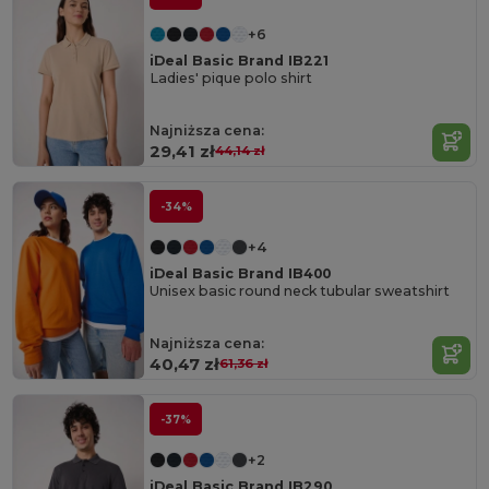
+6
iDeal Basic Brand IB221
Ladies' pique polo shirt
Najniższa cena:
29,41 zł
44,14 zł
-34%
+4
iDeal Basic Brand IB400
Unisex basic round neck tubular sweatshirt
Najniższa cena:
40,47 zł
61,36 zł
-37%
+2
iDeal Basic Brand IB290