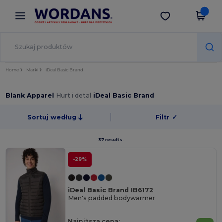
×
Aplikacja Wordans
Pobierz app
Lepsze ceny w aplikacji!
Home
Marki
iDeal Basic Brand
Blank Apparel
Hurt i detal
iDeal Basic Brand
Sortuj według
Filtr
✓
37 results.
-29%
iDeal Basic Brand IB6172
Men's padded bodywarmer
Najniższa cena: