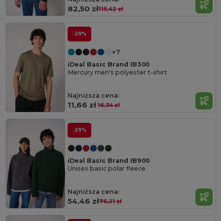
82,50 zł
115,42 zł
-29%
+7
iDeal Basic Brand IB300
Mercury men's polyester t-shirt
Najniższa cena:
11,66 zł
16,34 zł
-29%
iDeal Basic Brand IB900
Unisex basic polar fleece
Najniższa cena:
54,46 zł
76,21 zł