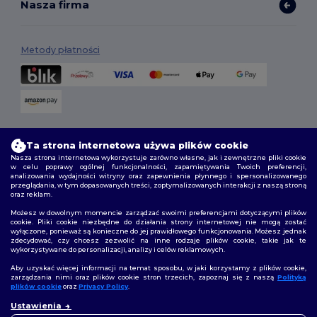
Nasza firma
Metody płatności
Opcje dostawy
Ta strona internetowa używa plików cookie
Nasza strona internetowa wykorzystuje zarówno własne, jak i zewnętrzne pliki cookie
w celu poprawy ogólnej funkcjonalności, zapamiętywania Twoich preferencji,
analizowania wydajności witryny oraz zapewnienia płynnego i spersonalizowanego
przeglądania, w tym dopasowanych treści, zoptymalizowanych interakcji z naszą stroną
oraz reklam.
Możesz w dowolnym momencie zarządzać swoimi preferencjami dotyczącymi plików
cookie. Pliki cookie niezbędne do działania strony internetowej nie mogą zostać
wyłączone, ponieważ są konieczne do jej prawidłowego funkcjonowania. Możesz jednak
Śledź nas
zdecydować, czy chcesz zezwolić na inne rodzaje plików cookie, takie jak te
wykorzystywane do personalizacji, analizy i celów reklamowych.
Aby uzyskać więcej informacji na temat sposobu, w jaki korzystamy z plików cookie,
zarządzania nimi oraz plików cookie stron trzecich, zapoznaj się z naszą
Polityką
plików cookie
oraz
Privacy Policy
.
2026. Wszelkie prawa zastrzeżone
Ustawienia
Warunki i Zasady
|
Polityka niestandardowa
|
polityka prywatności
|
Polityka plików cookie
|
Mapa strony