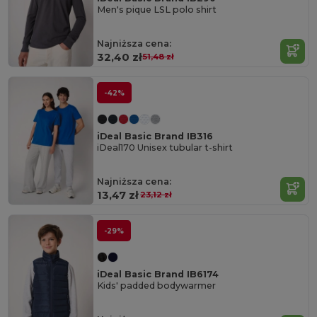
Men's pique LSL polo shirt
Najniższa cena:
32,40 zł
51,48 zł
-42%
iDeal Basic Brand IB316
iDeal170 Unisex tubular t-shirt
Najniższa cena:
13,47 zł
23,12 zł
-29%
iDeal Basic Brand IB6174
Kids' padded bodywarmer