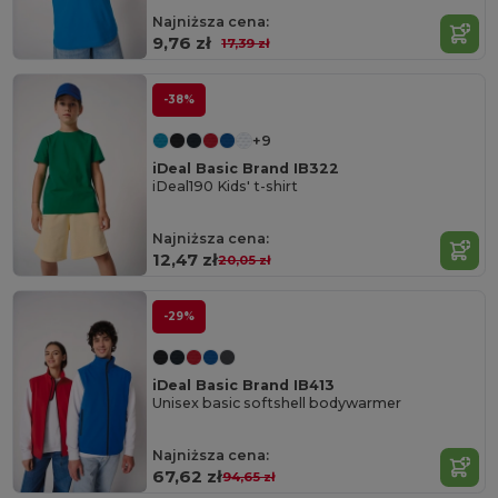
Najniższa cena:
9,76 zł
17,39 zł
-38%
+9
iDeal Basic Brand IB322
iDeal190 Kids' t-shirt
Najniższa cena:
12,47 zł
20,05 zł
-29%
iDeal Basic Brand IB413
Unisex basic softshell bodywarmer
Najniższa cena:
67,62 zł
94,65 zł