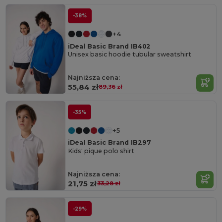
-38%
+4
iDeal Basic Brand IB402
Unisex basic hoodie tubular sweatshirt
Najniższa cena:
55,84 zł
89,36 zł
-35%
+5
iDeal Basic Brand IB297
Kids' pique polo shirt
Najniższa cena:
21,75 zł
33,28 zł
-29%