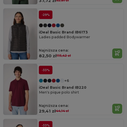
37,72 zł
52,81 zł
-29%
iDeal Basic Brand IB6173
Ladies padded Bodywarmer
Najniższa cena:
82,50 zł
115,42 zł
-33%
+6
iDeal Basic Brand IB220
Men's pique polo shirt
Najniższa cena:
29,41 zł
44,14 zł
-33%