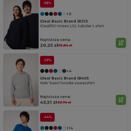
-38%
+9
iDeal Basic Brand IB313
iDeal150 Unisex LSL tubular t-shirt
Najniższa cena:
20,25 zł
32,84 zł
-29%
+4
iDeal Basic Brand IB403
Kids' basic hoodie sweatshirt
Najniższa cena:
45,51 zł
63,74 zł
-44%
+14