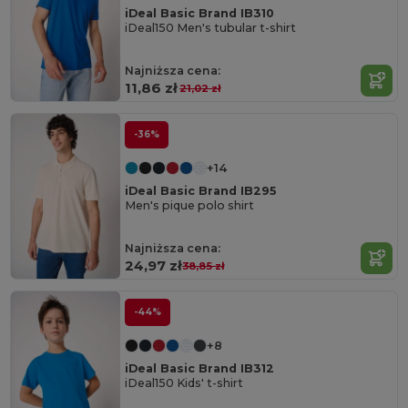
iDeal Basic Brand IB310
iDeal150 Men's tubular t-shirt
Najniższa cena:
11,86 zł
21,02 zł
-36%
+14
iDeal Basic Brand IB295
Men's pique polo shirt
Najniższa cena:
24,97 zł
38,85 zł
-44%
+8
iDeal Basic Brand IB312
iDeal150 Kids' t-shirt