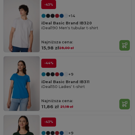
-43%
+14
iDeal Basic Brand IB320
iDeal190 Men's tubular t-shirt
Najniższa cena:
15,98 zł
28,00 zł
-44%
+9
iDeal Basic Brand IB311
iDeal150 Ladies' t-shirt
Najniższa cena:
11,86 zł
21,18 zł
-43%
+9