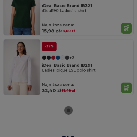
iDeal Basic Brand IB321
iDeal190 Ladies' t-shirt
Najniższa cena:
15,98 zł
28,00 zł
-37%
+2
iDeal Basic Brand IB291
Ladies' pique LSL polo shirt
Najniższa cena:
32,40 zł
51,48 zł