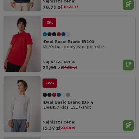
Najniższa cena:
78,79 zł
110,22 zł
-31%
iDeal Basic Brand IB200
Men's basic polyester polo shirt
Najniższa cena:
23,96 zł
34,62 zł
-35%
iDeal Basic Brand IB314
iDeal150 Kids' LSL t-shirt
Najniższa cena:
15,37 zł
23,68 zł