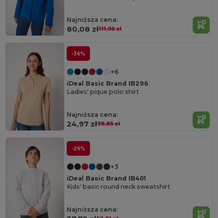
Najniższa cena:
80,08 zł
111,95 zł
-36%
+6
iDeal Basic Brand IB296
Ladies' pique polo shirt
Najniższa cena:
24,97 zł
38,85 zł
-29%
+3
iDeal Basic Brand IB401
Kids' basic round neck sweatshirt
Najniższa cena: