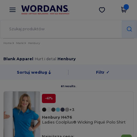
×
Aplikacja Wordans
Pobierz app
Lepsze ceny w aplikacji!
Home
Marki
Henbury
Blank Apparel
Hurt i detal
Henbury
Sortuj według
Filtr
✓
61 results.
-41%
+3
Henbury H476
Ladies Coolplus® Wicking Piqué Polo Shirt
Najniższa cena: