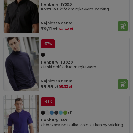
Henbury HY595
Koszula z krótkim rękawem-Wickng
Najniższa cena:
79,11 zł
142,62 zł
-37%
Henbury HB020
Cienki golf z długim rękawem
Najniższa cena:
59,95 zł
95,33 zł
-48%
+11
Henbury H475
Chłodząca Koszulka Polo z Tkaniny Wicking