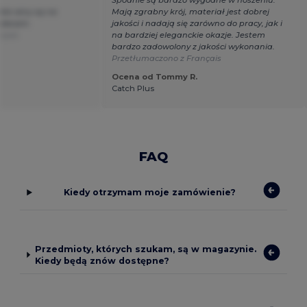
Spodnie są bardzo wygodne w noszeniu.
skie ceny są na
Mają zgrabny krój, materiał jest dobrej
olecam.
jakości i nadają się zarówno do pracy, jak i
nçais
na bardziej eleganckie okazje. Jestem
bardzo zadowolony z jakości wykonania.
Przetłumaczono z Français
Ocena od Tommy R.
Catch Plus
FAQ
Kiedy otrzymam moje zamówienie?
Przedmioty, których szukam, są w magazynie.
Kiedy będą znów dostępne?