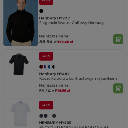
-48%
Henbury HY727
Elegancki Sweter Golfowy Henbury
Najniższa cena:
86,94 zł
168,68 zł
-49%
Henbury HY482
Koszulka polo z kontrastowym rękawkiem
Najniższa cena:
59,14 zł
116,55 zł
-49%
HENBURY HY465
RECYCLED POLYESTER POLO SHIRT