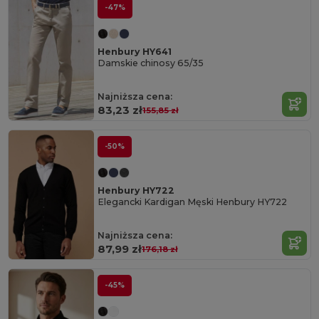
-47%
Henbury HY641
Damskie chinosy 65/35
Najniższa cena:
83,23 zł
155,85 zł
-50%
Henbury HY722
Elegancki Kardigan Męski Henbury HY722
Najniższa cena:
87,99 zł
176,18 zł
-45%