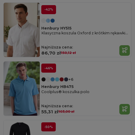
-42%
Henbury HY515
Klasyczna koszula Oxford z krótkim rękawkiem
Najniższa cena:
86,70 zł
150,12 zł
-46%
+6
Henbury HB475
Coolplus® koszulka polo
Najniższa cena:
55,31 zł
103,00 zł
-50%