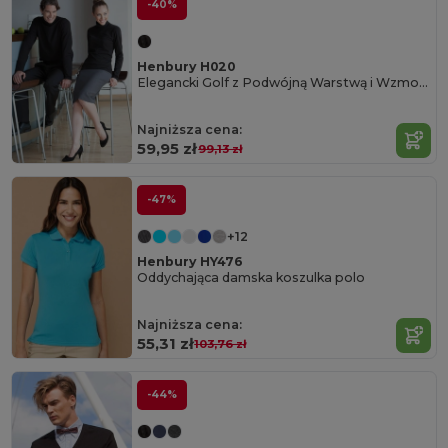
-40%
Henbury H020
Elegancki Golf z Podwójną Warstwą i Wzmocnieniami
Najniższa cena:
59,95 zł
99,13 zł
-47%
+12
Henbury HY476
Oddychająca damska koszulka polo
Najniższa cena:
55,31 zł
103,76 zł
-44%