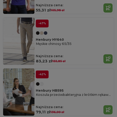
Najniższa cena:
55,31 zł
105,98 zł
-47%
Henbury HY640
Męskie chinosy 65/35
Najniższa cena:
83,23 zł
155,85 zł
-42%
Henbury HB595
Koszula przeciwbakteryjna z krótkim rękawkime
Najniższa cena:
79,11 zł
136,00 zł