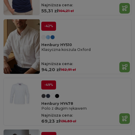
Najniższa cena:
55,31 zł
104,21 zł
-42%
Henbury HY510
Klasyczna koszula Oxford
Najniższa cena:
94,20 zł
162,91 zł
-49%
Henbury HY478
Polo z długim rękawem
Najniższa cena:
69,23 zł
136,89 zł