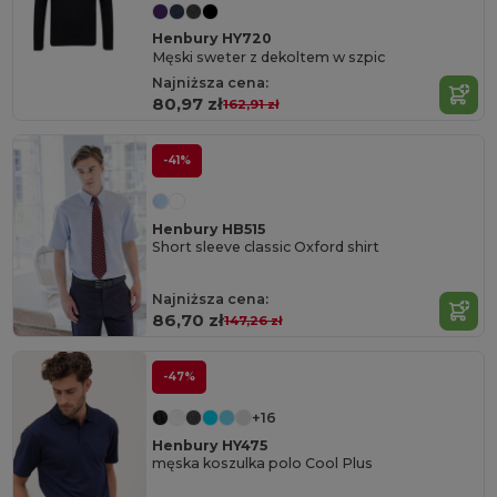
Henbury HY720
Męski sweter z dekoltem w szpic
Najniższa cena:
80,97 zł
162,91 zł
-41%
Henbury HB515
Short sleeve classic Oxford shirt
Najniższa cena:
86,70 zł
147,26 zł
-47%
+16
Henbury HY475
męska koszulka polo Cool Plus