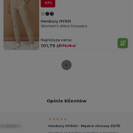
-42%
Henbury HY651
Women's chino trousers
Najniższa cena:
101,79 zł
176,18 zł
Opinie klientów
★ ★ ★ ★ ★
ki sweter z
Henbury HY640 - Męskie chinosy 65/35