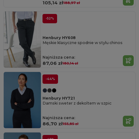
105,14 zł
188,97 zł
-52%
Henbury HY608
Męskie klasyczne spodnie w stylu chinos
Najniższa cena:
87,06 zł
180,14 zł
-44%
Henbury HY721
Damski sweter z dekoltem w szpic
Najniższa cena:
86,70 zł
155,85 zł