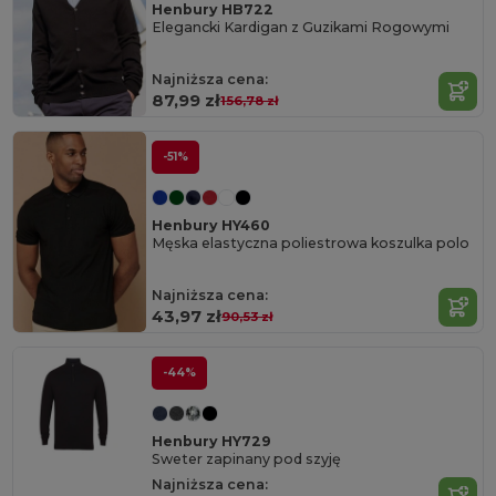
Henbury HB722
Elegancki Kardigan z Guzikami Rogowymi
Najniższa cena:
87,99 zł
156,78 zł
-51%
Henbury HY460
Męska elastyczna poliestrowa koszulka polo
Najniższa cena:
43,97 zł
90,53 zł
-44%
Henbury HY729
Sweter zapinany pod szyję
Najniższa cena: