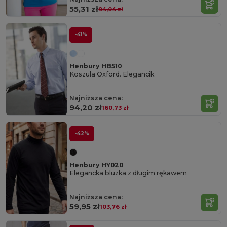
55,31 zł
94,04 zł
-41%
Henbury HB510
Koszula Oxford. Elegancik
Najniższa cena:
94,20 zł
160,73 zł
-42%
Henbury HY020
Elegancka bluzka z długim rękawem
Najniższa cena:
59,95 zł
103,76 zł