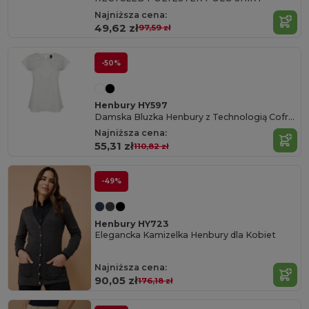
Najniższa cena:
49,62 zł
97,59 zł
-50%
Henbury HY597
Damska Bluzka Henbury z Technologią Cofrex/Pufy
Najniższa cena:
55,31 zł
110,82 zł
-49%
Henbury HY723
Elegancka Kamizelka Henbury dla Kobiet
Najniższa cena:
90,05 zł
176,18 zł