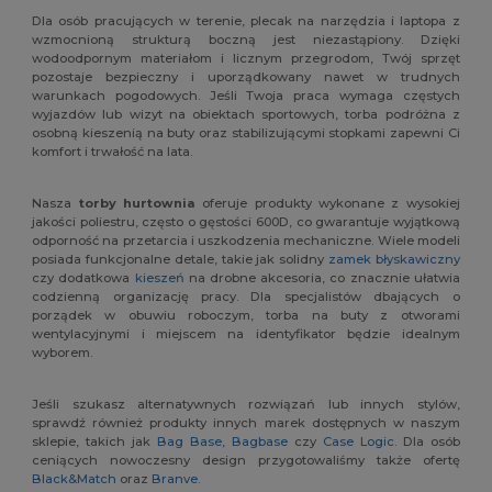
Dla osób pracujących w terenie, plecak na narzędzia i laptopa z
wzmocnioną strukturą boczną jest niezastąpiony. Dzięki
wodoodpornym materiałom i licznym przegrodom, Twój sprzęt
pozostaje bezpieczny i uporządkowany nawet w trudnych
warunkach pogodowych. Jeśli Twoja praca wymaga częstych
wyjazdów lub wizyt na obiektach sportowych, torba podróżna z
osobną kieszenią na buty oraz stabilizującymi stopkami zapewni Ci
komfort i trwałość na lata.
Nasza
torby hurtownia
oferuje produkty wykonane z wysokiej
jakości poliestru, często o gęstości 600D, co gwarantuje wyjątkową
odporność na przetarcia i uszkodzenia mechaniczne. Wiele modeli
posiada funkcjonalne detale, takie jak solidny
zamek błyskawiczny
czy dodatkowa
kieszeń
na drobne akcesoria, co znacznie ułatwia
codzienną organizację pracy. Dla specjalistów dbających o
porządek w obuwiu roboczym, torba na buty z otworami
wentylacyjnymi i miejscem na identyfikator będzie idealnym
wyborem.
Jeśli szukasz alternatywnych rozwiązań lub innych stylów,
sprawdź również produkty innych marek dostępnych w naszym
sklepie, takich jak
Bag Base
,
Bagbase
czy
Case Logic
. Dla osób
ceniących nowoczesny design przygotowaliśmy także ofertę
Black&Match
oraz
Branve
.