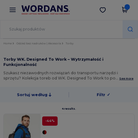
×
Aplikacja Wordans
Pobierz app
Lepsze ceny w aplikacji!
Home
Odzież bez nadruków | Akcesoria
Torby
Torby WK. Designed To Work – Wytrzymałość i
Funkcjonalność
Szukasz niezawodnych rozwiązań do transportu narzędzi i
sprzętu? Kolekcja toreb od WK. Designed To Work to po…
See more
Sortuj według
Filtr
✓
4 results.
-44%