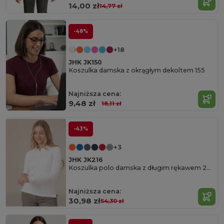
14,00 zł
14,77 zł
-48%
+18
JHK JK150
Koszulka damska z okrągłym dekoltem 155
Najniższa cena:
9,48 zł
18,11 zł
-43%
+3
JHK JK216
Koszulka polo damska z długim rękawem 200
Najniższa cena:
30,98 zł
54,30 zł