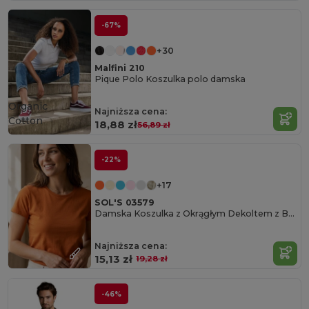
-67%
+30
Malfini 210
Pique Polo Koszulka polo damska
Organic
Najniższa cena:
Cotton
18,88 zł
56,89 zł
-22%
+17
SOL'S 03579
Damska Koszulka z Okrągłym Dekoltem z Bawełny Organicznej
Najniższa cena:
15,13 zł
19,28 zł
-46%