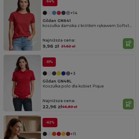
-54%
+14
Gildan GN641
koszulka damska z krótkim rękawem Softstyle
Najniższa cena:
9,96 zł
21,62 zł
-51%
+3
Gildan GN48L
Koszulka polo dla kobiet Pique
Najniższa cena:
22,96 zł
46,80 zł
-62%
+11