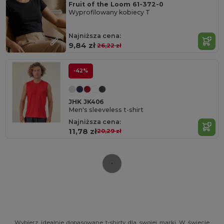
Fruit of the Loom 61-372-0
Wyprofilowany kobiecy T
Najniższa cena:
9,84 zł
26,22 zł
-42%
JHK JK406
Men's sleeveless t-shirt
Najniższa cena:
11,78 zł
20,29 zł
Wybierz idealnie dopasowane t-shirty dla swojej marki. W świecie