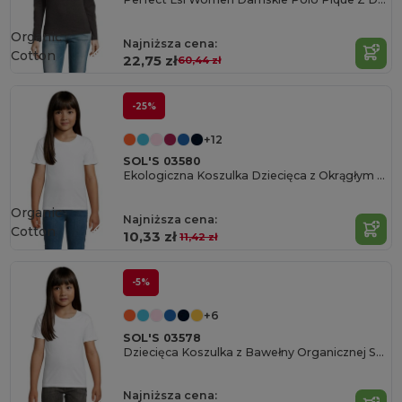
Organic
Najniższa cena:
Cotton
22,75 zł
60,44 zł
-25%
+12
SOL'S 03580
Ekologiczna Koszulka Dziecięca z Okrągłym Dekoltem
Organic
Najniższa cena:
Cotton
10,33 zł
11,42 zł
-5%
+6
SOL'S 03578
Dziecięca Koszulka z Bawełny Organicznej Sol's
Najniższa cena: