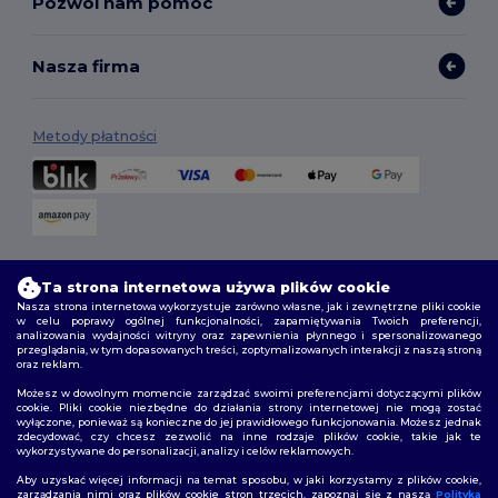
Pozwól nam pomóc
Nasza firma
Metody płatności
Opcje dostawy
Ta strona internetowa używa plików cookie
Nasza strona internetowa wykorzystuje zarówno własne, jak i zewnętrzne pliki cookie
w celu poprawy ogólnej funkcjonalności, zapamiętywania Twoich preferencji,
analizowania wydajności witryny oraz zapewnienia płynnego i spersonalizowanego
przeglądania, w tym dopasowanych treści, zoptymalizowanych interakcji z naszą stroną
oraz reklam.
Możesz w dowolnym momencie zarządzać swoimi preferencjami dotyczącymi plików
cookie. Pliki cookie niezbędne do działania strony internetowej nie mogą zostać
wyłączone, ponieważ są konieczne do jej prawidłowego funkcjonowania. Możesz jednak
Śledź nas
zdecydować, czy chcesz zezwolić na inne rodzaje plików cookie, takie jak te
wykorzystywane do personalizacji, analizy i celów reklamowych.
Aby uzyskać więcej informacji na temat sposobu, w jaki korzystamy z plików cookie,
zarządzania nimi oraz plików cookie stron trzecich, zapoznaj się z naszą
Polityką