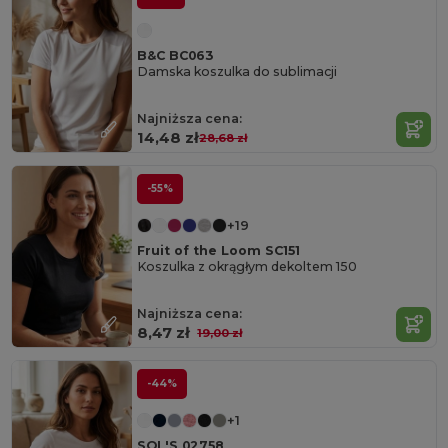
B&C BC063
Damska koszulka do sublimacji
Najniższa cena:
14,48 zł
28,68 zł
-55%
+19
Fruit of the Loom SC151
Koszulka z okrągłym dekoltem 150
Najniższa cena:
8,47 zł
19,00 zł
-44%
+1
SOL'S 02758