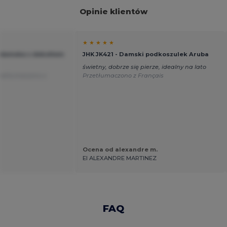
Opinie klientów
★ ★ ★ ★ ★
a damska z dekoltem
JHK JK421 - Damski podkoszulek Aruba
świetny, dobrze się pierze, idealny na lato
zetłumaczono z
Przetłumaczono z Français
Ocena od alexandre m.
EI ALEXANDRE MARTINEZ
FAQ