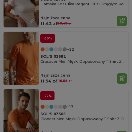
Damska Koszulka Regent Fit z Okrągłym Kołnierzem
Organic
Najniższa cena:
Cotton
11,42 zł
20,49 zł
-30%
+22
SOL'S 03582
Crusader Men Męski Dopasowany T Shirt Z Okrągłym Dekoltem
Organic
Najniższa cena:
Cotton
11,54 zł
16,58 zł
-22%
+17
SOL'S 03565
Pioneer Men Męski Dopasowany T Shirt Z Okrągłym Dekoltem
Organic