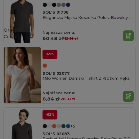
SOL'S 01708
Elegancka Męska Koszulka Polo z Bawełny i Elastanu
Organic
Najniższa cena:
Cotton
60,48 zł
112,16 zł
-69%
SOL'S 02077
Milo Women Damski T Shirt Z Krótkim Rękawem
Najniższa cena:
8,84 zł
28,93 zł
-62%
+5
SOL'S 02083
Perfect Lsl Women Damskie Polo Pique Z Długim Rękawem