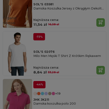
SOL'S 03581
Damska Koszulka Jersey z Okrągłym Dekoltem
Organic
Najniższa cena:
Cotton
11,54 zł
16,58 zł
-73%
SOL'S 02076
Milo Men Męski T Shirt Z Krótkim Rękawem
Najniższa cena:
8,84 zł
33,28 zł
-44%
+19
JHK JK211
Damska koszulka polo 200