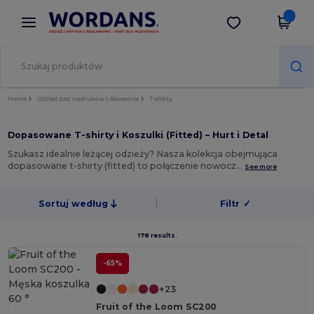
×
Aplikacja Wordans
Pobierz app
Lepsze ceny w aplikacji!
Home
Odzież bez nadruków | Akcesoria
T-shirty
Dopasowane T-shirty i Koszulki (Fitted) – Hurt i Detal
Szukasz idealnie leżącej odzieży? Nasza kolekcja obejmująca
dopasowane t-shirty (fitted) to połączenie nowocz…
See more
Sortuj według
Filtr
✓
178 results.
-65%
+23
Fruit of the Loom SC200