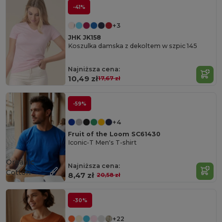
-41%
+3
JHK JK158
Koszulka damska z dekoltem w szpic 145
Najniższa cena:
10,49 zł
17,67 zł
-59%
+4
Fruit of the Loom SC61430
Iconic-T Men's T-shirt
Organic
Najniższa cena:
Cotton
8,47 zł
20,58 zł
-30%
+22