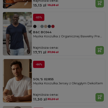
Najniższa cena:
Cotton
15,13 zł
19,28 zł
-53%
B&C BC044
Męska Koszulka z Organicznej Bawełny Premium
Najniższa cena:
17,71 zł
37,96 zł
-66%
SOL'S 02855
Męska Koszulka Jersey z Okrągłym Dekoltem
Najniższa cena:
11,30 zł
33,20 zł