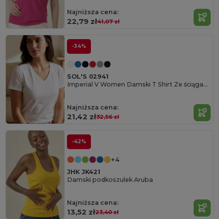
Najniższa cena:
22,79 zł
41,07 zł
-34%
SOL'S 02941
Imperial V Women Damski T Shirt Ze ściągaczem Typu V Neck
Najniższa cena:
21,42 zł
32,56 zł
-42%
+4
JHK JK421
Damski podkoszulek Aruba
Najniższa cena:
13,52 zł
23,40 zł