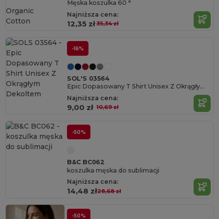
Męska koszulka 60 °
Organic
Najniższa cena:
Cotton
12,35 zł
35,34 zł
-16%
SOL'S 03564
Epic Dopasowany T Shirt Unisex Z Okrągłym Dekoltem
Najniższa cena:
9,00 zł
10,69 zł
-50%
B&C BC062
koszulka męska do sublimacji
Najniższa cena:
14,48 zł
28,68 zł
-50%