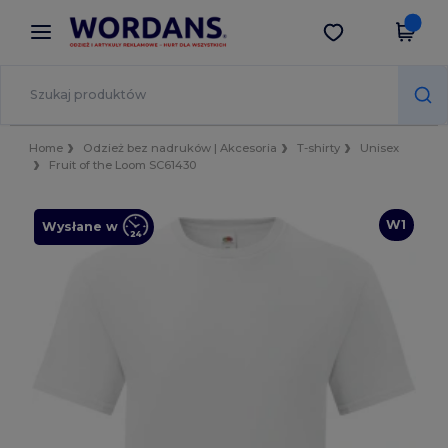
×
Aplikacja Wordans
Pobierz app
Lepsze ceny w aplikacji!
Home
Odzież bez nadruków | Akcesoria
T-shirty
Unisex
Fruit of the Loom SC61430
W1
Wysłane w