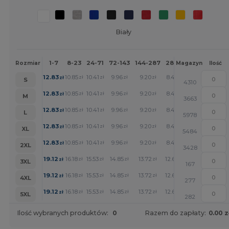
Biały
1-7
8-23
24-71
72-143
144-287
288 +
Więcej
Rozmiar
Magazyn
Ilość
+
12.83
10.85
10.41
9.96
9.20
8.47
zł
zł
zł
zł
zł
zł
S
4310
+
12.83
10.85
10.41
9.96
9.20
8.47
zł
zł
zł
zł
zł
zł
M
3663
+
12.83
10.85
10.41
9.96
9.20
8.47
zł
zł
zł
zł
zł
zł
L
5978
+
12.83
10.85
10.41
9.96
9.20
8.47
zł
zł
zł
zł
zł
zł
XL
5484
+
12.83
10.85
10.41
9.96
9.20
8.47
zł
zł
zł
zł
zł
zł
2XL
3428
+
19.12
16.18
15.53
14.85
13.72
12.63
zł
zł
zł
zł
zł
zł
3XL
167
+
19.12
16.18
15.53
14.85
13.72
12.63
zł
zł
zł
zł
zł
zł
4XL
277
+
19.12
16.18
15.53
14.85
13.72
12.63
zł
zł
zł
zł
zł
zł
5XL
282
Ilość wybranych produktów:
0
Razem do zapłaty:
0.00 z