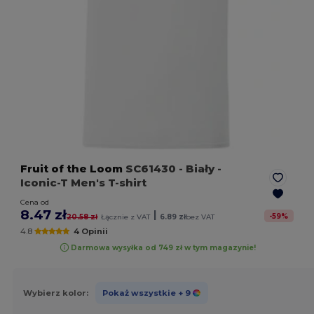
Fruit of the Loom
SC61430
- Biały
-
Iconic-T Men's T-shirt
Cena od
8.47 zł
|
-
59
%
20.58 zł
Łącznie z VAT
6.89 zł
bez VAT
4.8
4 Opinii
Darmowa wysyłka od 749 zł w tym magazynie!
Wybierz kolor:
Pokaż wszystkie
+ 9