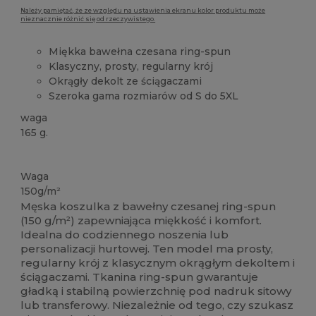
Należy pamiętać, że ze względu na ustawienia ekranu kolor produktu może
nieznacznie różnić się od rzeczywistego.
Miękka bawełna czesana ring-spun
Klasyczny, prosty, regularny krój
Okrągły dekolt ze ściągaczami
Szeroka gama rozmiarów od S do 5XL
waga
165 g.
Duże zapasy
Waga
150g/m²
Męska koszulka z bawełny czesanej ring-spun
(150 g/m²) zapewniająca miękkość i komfort.
Idealna do codziennego noszenia lub
personalizacji hurtowej. Ten model ma prosty,
regularny krój z klasycznym okrągłym dekoltem i
ściągaczami. Tkanina ring-spun gwarantuje
gładką i stabilną powierzchnię pod nadruk sitowy
lub transferowy. Niezależnie od tego, czy szukasz