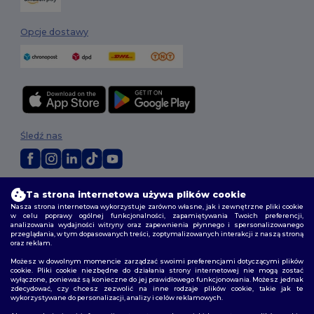
Opcje dostawy
Śledź nas
2026. Wszelkie prawa zastrzeżone
Ta strona internetowa używa plików cookie
Warunki i Zasady
|
Polityka niestandardowa
|
polityka prywatności
|
Nasza strona internetowa wykorzystuje zarówno własne, jak i zewnętrzne pliki cookie
Polityka plików cookie
|
Mapa strony
w celu poprawy ogólnej funkcjonalności, zapamiętywania Twoich preferencji,
analizowania wydajności witryny oraz zapewnienia płynnego i spersonalizowanego
przeglądania, w tym dopasowanych treści, zoptymalizowanych interakcji z naszą stroną
oraz reklam.
Możesz w dowolnym momencie zarządzać swoimi preferencjami dotyczącymi plików
cookie. Pliki cookie niezbędne do działania strony internetowej nie mogą zostać
wyłączone, ponieważ są konieczne do jej prawidłowego funkcjonowania. Możesz jednak
zdecydować, czy chcesz zezwolić na inne rodzaje plików cookie, takie jak te
wykorzystywane do personalizacji, analizy i celów reklamowych.