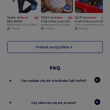
14,64 zł
17,67 zł
12,71 zł
35,14 zł
35,38 zł
29,25 zł
-58%
-50%
-57%
B&C BA108
Fruit of the Loom SS026
Fruit of the Loom SS034
Komfortowy T-shirt z Dekoltem V i Elastanem
Komfortowa Koszulka Baseballowa z Krótkim Rękawem
T-shirt z dekoltem w szpic
+7 kolory
+4 kolory
+12 kolory
Pokaż wszystkie
FAQ
Czy nadaje się do sitodruku lub haftu?
Czy skurczy się po praniu?