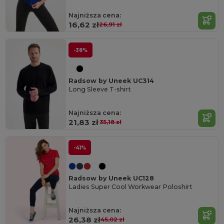
Najniższa cena:
16,62 zł
26,91 zł
-38%
Radsow by Uneek UC314
Long Sleeve T-shirt
Najniższa cena:
21,83 zł
35,18 zł
-41%
Radsow by Uneek UC128
Ladies Super Cool Workwear Poloshirt
Najniższa cena:
26,38 zł
45,02 zł