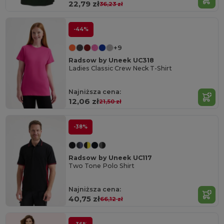
22,79 zł
36,23 zł
-44%
+9
Radsow by Uneek UC318
Ladies Classic Crew Neck T-Shirt
Najniższa cena:
12,06 zł
21,50 zł
-38%
Radsow by Uneek UC117
Two Tone Polo Shirt
Najniższa cena:
40,75 zł
66,12 zł