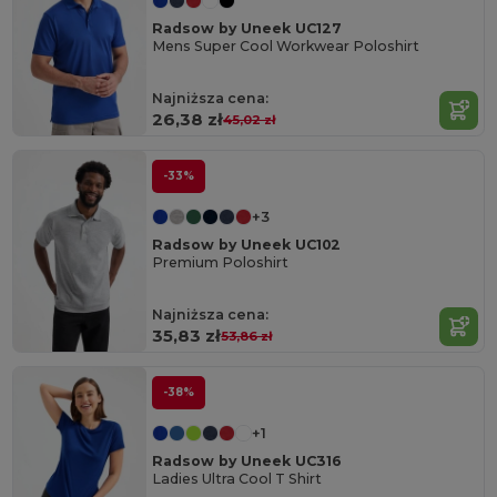
Radsow by Uneek UC127
Mens Super Cool Workwear Poloshirt
Najniższa cena:
26,38 zł
45,02 zł
-33%
+3
Radsow by Uneek UC102
Premium Poloshirt
Najniższa cena:
35,83 zł
53,86 zł
-38%
+1
Radsow by Uneek UC316
Ladies Ultra Cool T Shirt