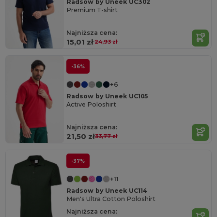
Radsow by Uneek UC302
Premium T-shirt
Najniższa cena:
15,01 zł
24,93 zł
-36%
+6
Radsow by Uneek UC105
Active Poloshirt
Najniższa cena:
21,50 zł
33,77 zł
-37%
+11
Radsow by Uneek UC114
Men's Ultra Cotton Poloshirt
Najniższa cena: