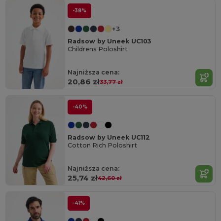
-38%
+3
Radsow by Uneek UC103
Childrens Poloshirt
Najniższa cena:
20,86 zł
33,77 zł
-40%
Radsow by Uneek UC112
Cotton Rich Poloshirt
Najniższa cena:
25,74 zł
42,60 zł
-41%