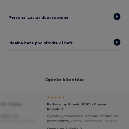
Personalizacja i dopasowanie
Idealna baza pod sitodruk i haft
Opinie klientów
★ ★ ★ ★ ★
01 - Classic
Radsow by Uneek UC101 - Classic
Poloshirt
wysyłka. do
Wysokiej jakości koszulka polo, idealna do
etłumaczono z Dutch
personalizacji
Przetłumaczono z Français
Ocena od Sylvain B.