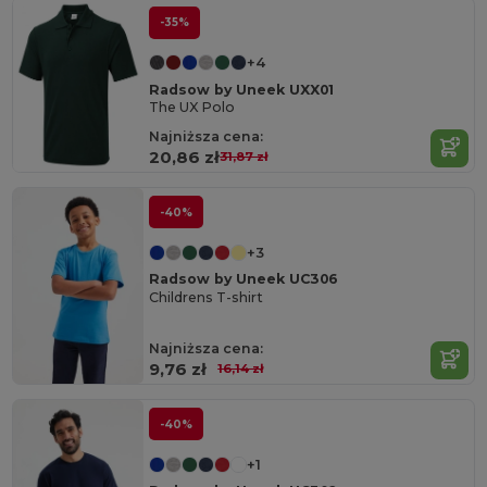
-35%
+4
Radsow by Uneek UXX01
The UX Polo
Najniższa cena:
20,86 zł
31,87 zł
-40%
+3
Radsow by Uneek UC306
Childrens T-shirt
Najniższa cena:
9,76 zł
16,14 zł
-40%
+1