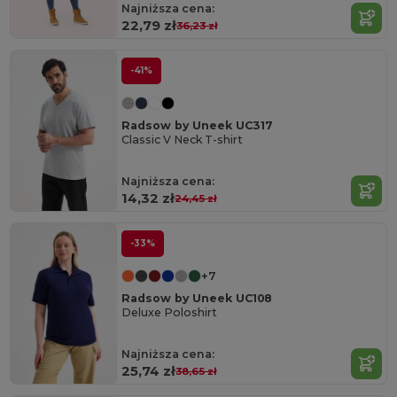
Najniższa cena:
22,79 zł
36,23 zł
-41%
Radsow by Uneek UC317
Classic V Neck T-shirt
Najniższa cena:
14,32 zł
24,45 zł
-33%
+7
Radsow by Uneek UC108
Deluxe Poloshirt
Najniższa cena:
25,74 zł
38,65 zł