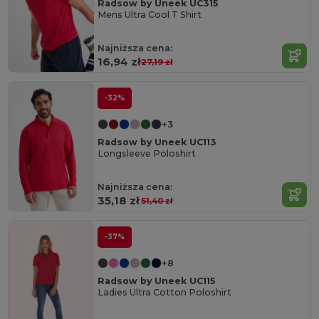
Radsow by Uneek UC315
Mens Ultra Cool T Shirt
Najniższa cena:
16,94 zł
27,19 zł
-32%
+3
Radsow by Uneek UC113
Longsleeve Poloshirt
Najniższa cena:
35,18 zł
51,40 zł
-37%
+8
Radsow by Uneek UC115
Ladies Ultra Cotton Poloshirt