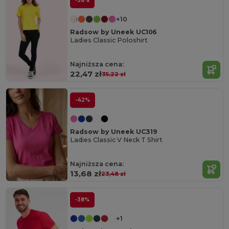
-36%
+10
Radsow by Uneek UC106
Ladies Classic Poloshirt
Najniższa cena:
22,47 zł
35,22 zł
-42%
Radsow by Uneek UC319
Ladies Classic V Neck T Shirt
Najniższa cena:
13,68 zł
23,48 zł
-38%
+1