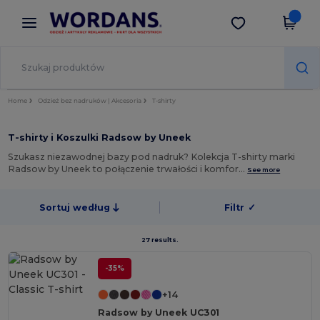
×
Aplikacja Wordans
Pobierz app
Lepsze ceny w aplikacji!
Home
Odzież bez nadruków | Akcesoria
T-shirty
T-shirty i Koszulki Radsow by Uneek
Szukasz niezawodnej bazy pod nadruk? Kolekcja T-shirty marki
Radsow by Uneek to połączenie trwałości i komfor…
See more
Sortuj według
Filtr
✓
27 results.
-35%
+14
Radsow by Uneek UC301