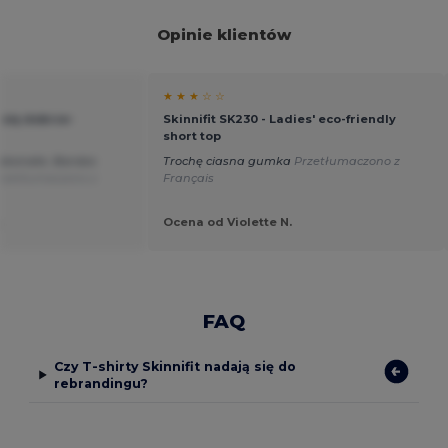
Opinie klientów
★ ★ ★ ☆ ☆
j się dobrze-
Skinnifit SK230 - Ladies' eco-friendly
short top
oskonała. Bardzo
Trochę ciasna gumka
Przetłumaczono z
rzetłumaczono z
Français
.
Ocena od Violette N.
FAQ
Czy T-shirty Skinnifit nadają się do
rebrandingu?