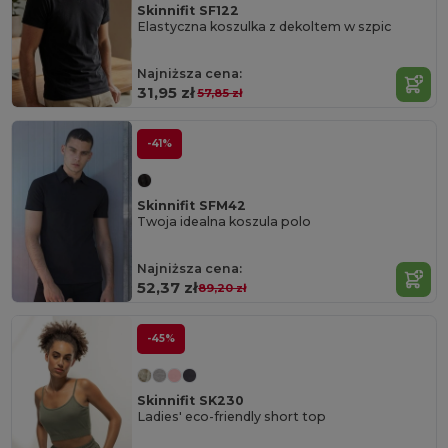
Skinnifit SF122
Elastyczna koszulka z dekoltem w szpic
Najniższa cena:
31,95 zł
57,85 zł
-41%
Skinnifit SFM42
Twoja idealna koszula polo
Najniższa cena:
52,37 zł
89,20 zł
-45%
Skinnifit SK230
Ladies' eco-friendly short top