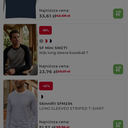
Najniższa cena:
33,61 zł
42,68 zł
-18%
SF Mini SM271
Kids long sleeve baseball T
Najniższa cena:
23,76 zł
29,01 zł
-45%
Skinnifit SFM204
LONG SLEEVED STRIPED T-SHIRT
Najniższa cena:
51,52 zł
93,36 zł