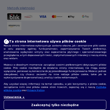
Metody płatności
Opcje dostawy
Ta strona internetowa używa plików cookie
Nasza strona internetowa wykorzystuje zarówno własne, jak i zewnętrzne pliki cookie
w celu poprawy ogólnej funkcjonalności, zapamiętywania Twoich preferencji,
analizowania wydajności witryny oraz zapewnienia płynnego i spersonalizowanego
przeglądania, w tym dopasowanych treści, zoptymalizowanych interakcji z naszą stroną
oraz reklam.
Możesz w dowolnym momencie zarządzać swoimi preferencjami dotyczącymi plików
cookie. Pliki cookie niezbędne do działania strony internetowej nie mogą zostać
wyłączone, ponieważ są konieczne do jej prawidłowego funkcjonowania. Możesz jednak
Śledź nas
zdecydować, czy chcesz zezwolić na inne rodzaje plików cookie, takie jak te
wykorzystywane do personalizacji, analizy i celów reklamowych.
Aby uzyskać więcej informacji na temat sposobu, w jaki korzystamy z plików cookie,
zarządzania nimi oraz plików cookie stron trzecich, zapoznaj się z naszą
Polityką
plików cookie
oraz
Privacy Policy
.
2026. Wszelkie prawa zastrzeżone
👋
Cześć
Ustawienia
Warunki i Zasady
|
Polityka niestandardowa
|
polityka prywatności
|
Jeśli masz jakiekolwiek pytania
Polityka plików cookie
|
Mapa strony
lub wątpliwości, możesz
Zaakceptuj tylko niezbędne
skontaktować się z nami w