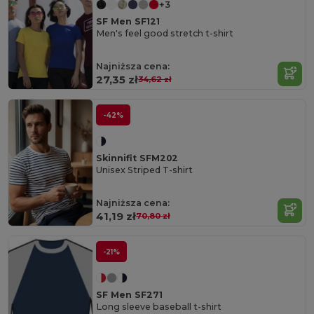
+3
SF Men SF121
Men's feel good stretch t-shirt
Najniższa cena:
27,35 zł
34,62 zł
-42%
Skinnifit SFM202
Unisex Striped T-shirt
Najniższa cena:
41,19 zł
70,80 zł
-21%
SF Men SF271
Long sleeve baseball t-shirt