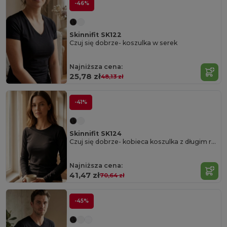
-46%
Skinnifit SK122
Czuj się dobrze- koszulka w serek
Najniższa cena:
25,78 zł
48,13 zł
-41%
Skinnifit SK124
Czuj się dobrze- kobieca koszulka z długim rękawem
Najniższa cena:
41,47 zł
70,64 zł
-45%