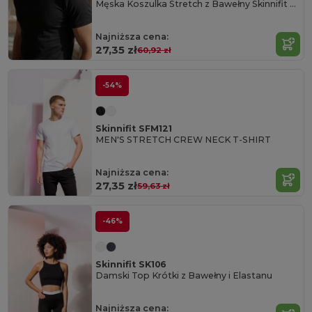
Męska Koszulka Stretch z Bawełny Skinnifit SF121
Najniższa cena:
27,35 zł
60,92 zł
-54%
Skinnifit SFM121
MEN'S STRETCH CREW NECK T-SHIRT
Najniższa cena:
27,35 zł
59,63 zł
-46%
Skinnifit SK106
Damski Top Krótki z Bawełny i Elastanu
Najniższa cena: