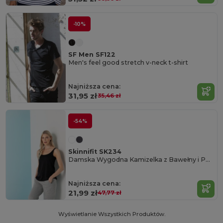
-10%
SF Men SF122
Men's feel good stretch v-neck t-shirt
Najniższa cena:
31,95 zł
35,46 zł
-54%
Skinnifit SK234
Damska Wygodna Kamizelka z Bawełny i Poliestru
Najniższa cena:
21,99 zł
47,77 zł
Wyświetlanie Wszystkich Produktów.