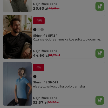
Najniższa cena:
26,83 zł
49,01 zł
-45%
Skinnifit SF124
Czuj się dobrze, męska koszulka z długim rękawem
Najniższa cena:
44,86 zł
81,70 zł
-41%
Skinnifit SK042
elastyczna koszulka polo damska
Najniższa cena:
52,37 zł
89,20 zł