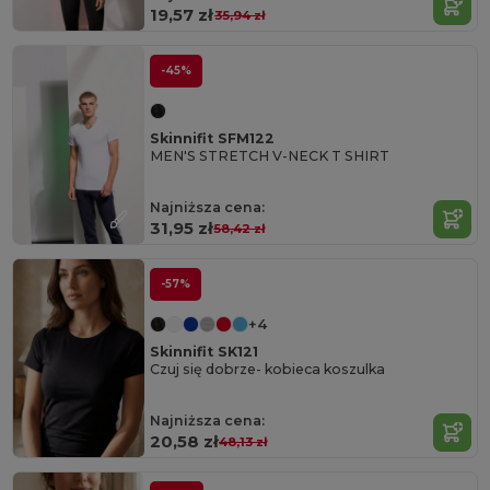
19,57 zł
35,94 zł
-45%
Skinnifit SFM122
MEN'S STRETCH V-NECK T SHIRT
Najniższa cena:
31,95 zł
58,42 zł
-57%
+4
Skinnifit SK121
Czuj się dobrze- kobieca koszulka
Najniższa cena:
20,58 zł
48,13 zł