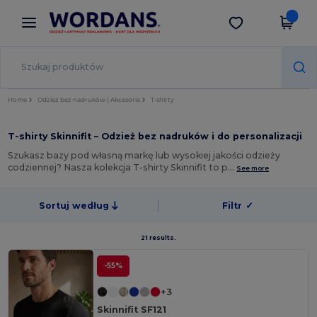
×
Aplikacja Wordans
Pobierz app
Lepsze ceny w aplikacji!
Home
Odzież bez nadruków | Akcesoria
T-shirty
T-shirty Skinnifit – Odzież bez nadruków i do personalizacji
Szukasz bazy pod własną markę lub wysokiej jakości odzieży
codziennej? Nasza kolekcja T-shirty Skinnifit to p…
See more
Sortuj według
Filtr
✓
21 results.
-55%
+3
Skinnifit SF121