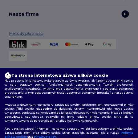
Nasza firma
Metody płatności
Opcje dostawy
Ta strona internetowa używa plików cookie
Nasza strona internetowa wykorzystuje zarówno własne, jak i zewnętrzne pliki cookie
w celu poprawy ogólnej funkcjonalności, zapamiętywania Twoich preferencji,
analizowania wydajności witryny oraz zapewnienia płynnego i spersonalizowanego
przeglądania, w tym dopasowanych treści, zoptymalizowanych interakcji z naszą stroną
oraz reklam.
Możesz w dowolnym momencie zarządzać swoimi preferencjami dotyczącymi plików
cookie. Pliki cookie niezbędne do działania strony internetowej nie mogą zostać
wyłączone, ponieważ są konieczne do jej prawidłowego funkcjonowania. Możesz jednak
Śledź nas
zdecydować, czy chcesz zezwolić na inne rodzaje plików cookie, takie jak te
wykorzystywane do personalizacji, analizy i celów reklamowych.
Aby uzyskać więcej informacji na temat sposobu, w jaki korzystamy z plików cookie,
zarządzania nimi oraz plików cookie stron trzecich, zapoznaj się z naszą
Polityką
plików cookie
oraz
Privacy Policy
.