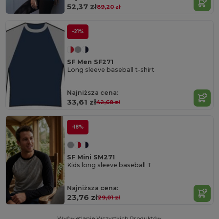
52,37 zł
89,20 zł
-21%
SF Men SF271
Long sleeve baseball t-shirt
Najniższa cena:
33,61 zł
42,68 zł
-18%
SF Mini SM271
Kids long sleeve baseball T
Najniższa cena:
23,76 zł
29,01 zł
Wyświetlanie Wszystkich Produktów.