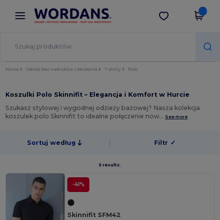
×
Aplikacja Wordans
Pobierz app
Lepsze ceny w aplikacji!
Home
Odzież bez nadruków | Akcesoria
T-shirty
Polo
Koszulki Polo Skinnifit – Elegancja i Komfort w Hurcie
Szukasz stylowej i wygodnej odzieży bazowej? Nasza kolekcja
koszulek polo Skinnifit to idealne połączenie now…
See more
Sortuj według
Filtr
✓
5 results.
-41%
Skinnifit SFM42