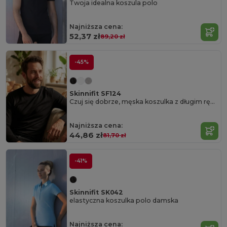
Twoja idealna koszula polo
Najniższa cena:
52,37 zł
89,20 zł
-45%
Skinnifit SF124
Czuj się dobrze, męska koszulka z długim rękawem
Najniższa cena:
44,86 zł
81,70 zł
-41%
Skinnifit SK042
elastyczna koszulka polo damska
Najniższa cena: