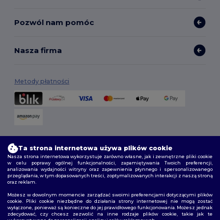
Pozwól nam pomóc
Nasza firma
Metody płatności
Opcje dostawy
Ta strona internetowa używa plików cookie
Nasza strona internetowa wykorzystuje zarówno własne, jak i zewnętrzne pliki cookie
w celu poprawy ogólnej funkcjonalności, zapamiętywania Twoich preferencji,
analizowania wydajności witryny oraz zapewnienia płynnego i spersonalizowanego
przeglądania, w tym dopasowanych treści, zoptymalizowanych interakcji z naszą stroną
oraz reklam.
Możesz w dowolnym momencie zarządzać swoimi preferencjami dotyczącymi plików
cookie. Pliki cookie niezbędne do działania strony internetowej nie mogą zostać
wyłączone, ponieważ są konieczne do jej prawidłowego funkcjonowania. Możesz jednak
Śledź nas
zdecydować, czy chcesz zezwolić na inne rodzaje plików cookie, takie jak te