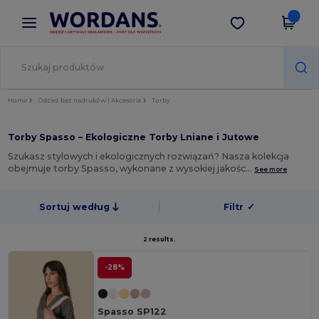
×
Aplikacja Wordans
Pobierz app
Lepsze ceny w aplikacji!
Home
Odzież bez nadruków | Akcesoria
Torby
Torby Spasso – Ekologiczne Torby Lniane i Jutowe
Szukasz stylowych i ekologicznych rozwiązań? Nasza kolekcja
obejmuje torby Spasso, wykonane z wysokiej jakośc…
See more
Sortuj według
Filtr
✓
2 results.
-28%
Spasso SP122