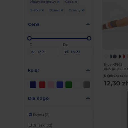
Nakrycia głowy
Caps
Siatka
Dzieci
Czarny
Cena
Z
Do
zł
zł
K-up KP143
KIDS TRUCKER 
kolor
Najniższa cena
12,30 zł
Dla kogo
Dzieci
(2)
Unisex
(32)