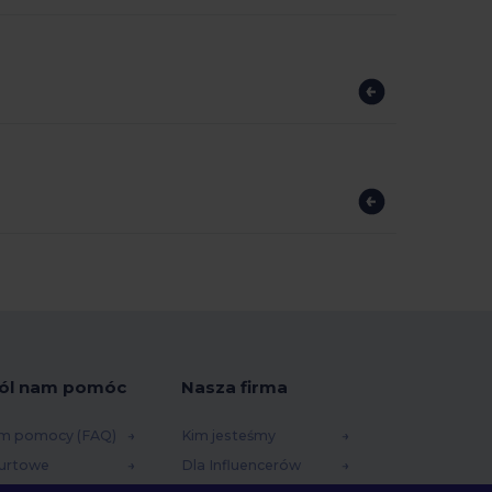
ól nam pomóc
Nasza firma
m pomocy (FAQ)
Kim jesteśmy
urtowe
Dla Influencerów