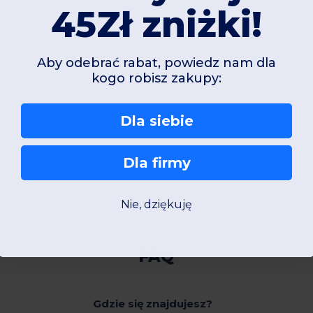
45Zł zniżki!
Aby odebrać rabat, powiedz nam dla
kogo robisz zakupy:
Dla siebie
Dla firmy
Nie, dziękuję
FAQ
Gdzie się znajdujesz?