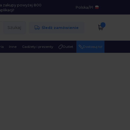
i na zakupy powyżej 800
Polska
/
Pl
likacji!
Szukaj
Śledź zamówienie
ia
Inne
Gadżety i prezenty
Outlet
Dostosuj to!