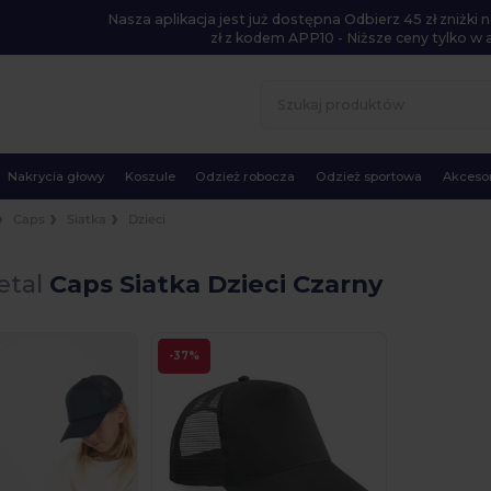
Nasza aplikacja jest już dostępna Odbierz 45 zł zniżk
zł z kodem APP10 - Niższe ceny tylko w ap
Nakrycia głowy
Koszule
Odzież robocza
Odzież sportowa
Akcesor
Caps
Siatka
Dzieci
etal
Caps Siatka Dzieci Czarny
-37%