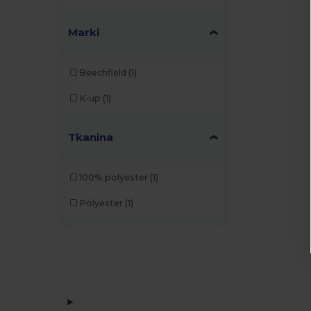
Marki
Beechfield
(1)
K-up
(1)
Tkanina
100% polyester
(1)
Polyester
(1)