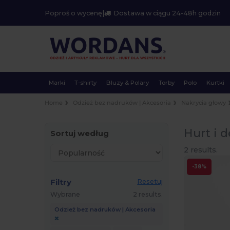
Poproś o wycenę
|
Dostawa w ciągu 24-48h godzin
Marki
T-shirty
Bluzy & Polary
Torby
Polo
Kurtki
Home
Odzież bez nadruków | Akcesoria
Nakrycia głowy
Hurt i d
Sortuj według
2 results.
-38%
Filtry
Resetuj
Wybrane
2 results.
Odzież bez nadruków | Akcesoria