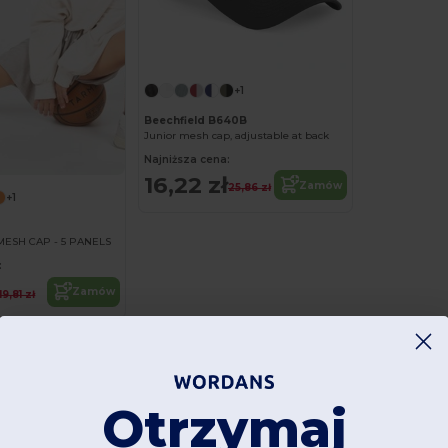
+1
Beechfield B640B
Junior mesh cap, adjustable at back
Najniższa cena:
16,22 zł
Zamów
25,86 zł
+1
MESH CAP - 5 PANELS
:
Zamów
19,81 zł
Otrzymaj