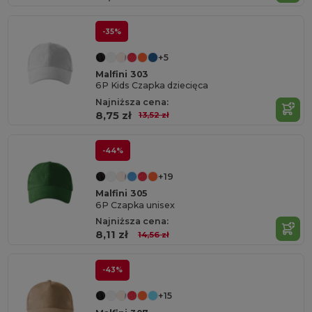
-35%
+5
Malfini 303
6P Kids Czapka dziecięca
Najniższa cena:
8,75 zł
13,52 zł
-44%
+19
Malfini 305
6P Czapka unisex
Najniższa cena:
8,11 zł
14,56 zł
-43%
+15