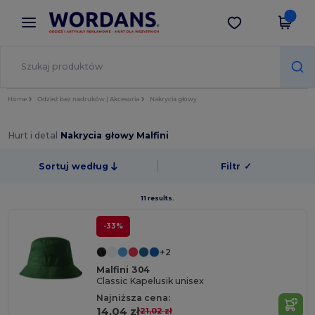
×
Aplikacja Wordans
Pobierz app
Lepsze ceny w aplikacji!
Home
Odzież bez nadruków | Akcesoria
Nakrycia głowy
Hurt i detal
Nakrycia głowy Malfini
Sortuj według
Filtr
✓
11 results.
-33%
+2
Malfini 304
Classic Kapelusik unisex
Najniższa cena:
14,04 zł
21,02 zł