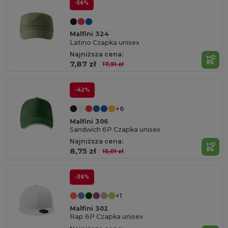
-56%
Malfini 324
Latino Czapka unisex
Najniższa cena:
7,87 zł
17,91 zł
-42%
+6
Malfini 306
Sandwich 6P Czapka unisex
Najniższa cena:
8,75 zł
15,01 zł
-36%
+1
Malfini 302
Rap 6P Czapka unisex