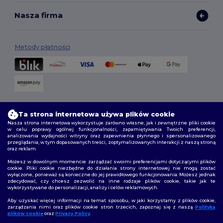
Nasza firma
Metody płatności
Opcje dostawy
Ta strona internetowa używa plików cookie
Nasza strona internetowa wykorzystuje zarówno własne, jak i zewnętrzne pliki cookie
w celu poprawy ogólnej funkcjonalności, zapamiętywania Twoich preferencji,
analizowania wydajności witryny oraz zapewnienia płynnego i spersonalizowanego
przeglądania, w tym dopasowanych treści, zoptymalizowanych interakcji z naszą stroną
oraz reklam.
Możesz w dowolnym momencie zarządzać swoimi preferencjami dotyczącymi plików
cookie. Pliki cookie niezbędne do działania strony internetowej nie mogą zostać
wyłączone, ponieważ są konieczne do jej prawidłowego funkcjonowania. Możesz jednak
Śledź nas
zdecydować, czy chcesz zezwolić na inne rodzaje plików cookie, takie jak te
wykorzystywane do personalizacji, analizy i celów reklamowych.
Aby uzyskać więcej informacji na temat sposobu, w jaki korzystamy z plików cookie,
zarządzania nimi oraz plików cookie stron trzecich, zapoznaj się z naszą
Polityką
plików cookie
oraz
Privacy Policy
.
2026. Wszelkie prawa zastrzeżone
👋
Cześć