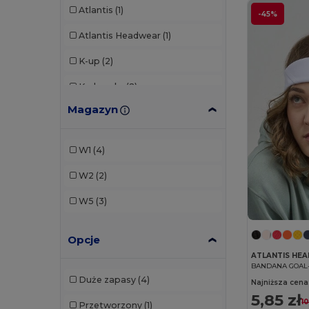
Atlantis
(1)
-45%
Atlantis Headwear
(1)
K-up
(2)
Karlowsky
(2)
Magazyn
Neoblu
(1)
SOL'S
(1)
W1
(4)
WK. Designed To Work
(1)
W2
(2)
W5
(3)
Opcje
ATLANTIS HE
BANDANA GOAL
Duże zapasy
(4)
Najniższa cena
5,85 zł
10
Przetworzony
(1)