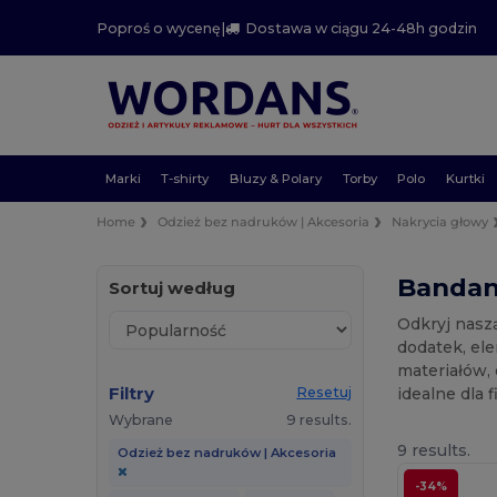
Poproś o wycenę
|
Dostawa w ciągu 24-48h godzin
Marki
T-shirty
Bluzy & Polary
Torby
Polo
Kurtki
Home
Odzież bez nadruków | Akcesoria
Nakrycia głowy
Bandan
Sortuj według
Odkryj naszą
dodatek, el
materiałów,
Filtry
idealne dla 
Resetuj
Wybrane
9 results.
9 results.
Odzież bez nadruków | Akcesoria
-34%