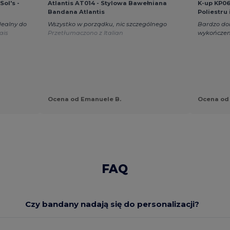
ol's -
Atlantis AT014 - Stylowa Bawełniana
K-up KP06
Bandana Atlantis
Poliestru
dealny do
Wszystko w porządku, nic szczególnego
Bardzo dob
ais
Przetłumaczono z Italian
wykończen
Ocena od Emanuele B.
Ocena od 
FAQ
Czy bandany nadają się do personalizacji?