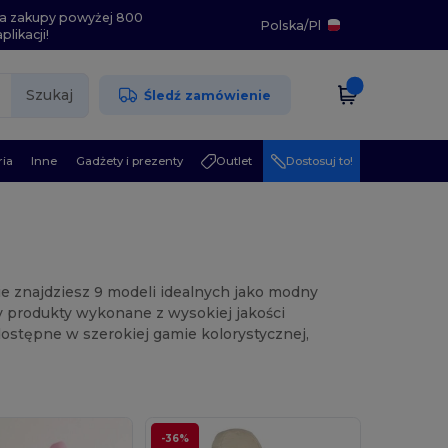
i na zakupy powyżej 800
Polska
/
Pl
likacji!
Szukaj
Śledź zamówienie
ia
Inne
Gadżety i prezenty
Outlet
Dostosuj to!
cie znajdziesz 9 modeli idealnych jako modny
y produkty wykonane z wysokiej jakości
ostępne w szerokiej gamie kolorystycznej,
-36%