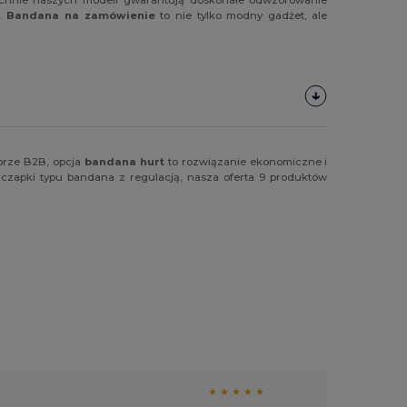
i.
Bandana na zamówienie
to nie tylko modny gadżet, ale
torze B2B, opcja
bandana hurt
to rozwiązanie ekonomiczne i
 czapki typu bandana z regulacją, nasza oferta 9 produktów
★ ★ ★ ★ ★