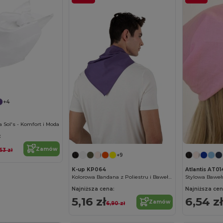
+4
 Sol's - Komfort i Moda
:
Zamów
,53 zł
+9
K-up KP064
Atlantis AT01
Kolorowa Bandana z Poliestru i Bawełny
Stylowa Baweł
Najniższa cena:
Najniższa cen
5,16 zł
6,54 zł
Zamów
6,90 zł