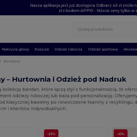
Nasza aplikacja jest już dostępna Odbierz 45 zł zniżk
zł z kodem APP10 - Niższe ceny tylko w ap
Nakrycia głowy
Koszule
Odzież robocza
Odzież sportowa
Akcesor
Bandana
y – Hurtownia i Odzież pod Nadruk
 kolekcję bandan, które łączą styl z funkcjonalnością. W ofer
ement odzieży roboczej lub baza pod personalizację. Oferujem
 od klasycznej bawełny po nowoczesne tkaniny z recyklingu, d
firm i klientów indywidualnych.
-25%
-41%