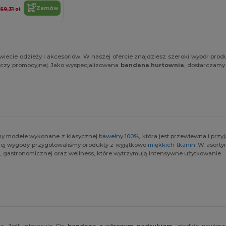
ł
Zamów
69,31 zł
iecie odzieży i akcesoriów. W naszej ofercie znajdziesz szeroki wybór pr
ej czy promocyjnej. Jako wyspecjalizowana
bandana hurtownia
, dostarczamy
emy modele wykonane z klasycznej
bawełny 100%
, która jest przewiewna i prz
nej wygody przygotowaliśmy produkty z wyjątkowo
miękkich tkanin
. W asorty
 gastronomicznej oraz wellness, które wytrzymują intensywne użytkowanie.
. Jeśli interesuje Cię
bandana z własnym nadrukiem
, gładkie powier