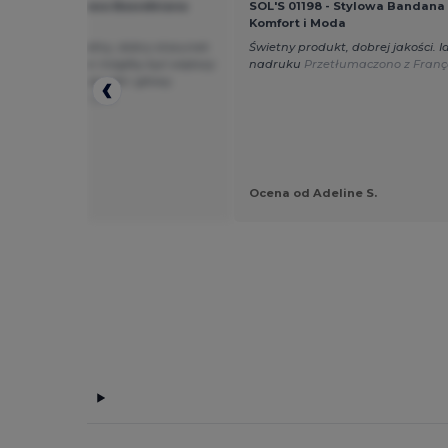
is AT014 - Stylowa Bawełniana
SOL'S 01198 - Stylowa Bandana S
a Atlantis
Komfort i Moda
sza jakość bawełny, dobry stosunek
Świetny produkt, dobrej jakości. I
 do ceny Rozmiar mógłby być większy
nadruku
Przetłumaczono z Franç
) zarówno dla szyi, jak i głowy.
umaczono z Français
od Guest U.
Ocena od Adeline S.