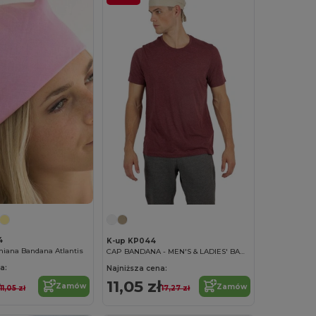
4
K-up KP044
niana Bandana Atlantis
CAP BANDANA - MEN'S & LADIES' BANDANA
a:
Najniższa cena:
11,05 zł
Zamów
Zamów
11,05 zł
17,27 zł