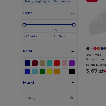
Nakrycia głowy
Bandana
Cena
Z
Do
zł
zł
kolor
SOL'S 01198
Stylowa Bandana
Najniższa cena
3,67 zł
5
Marki