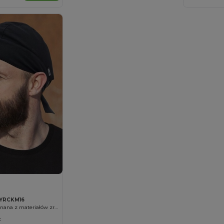
YRCKM16
S Bandana wykonana z materiałów zrównoważony
: