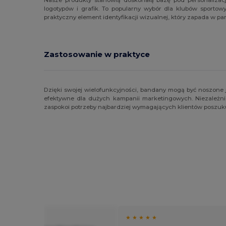
logotypów i grafik. To popularny wybór dla klubów sporto
praktyczny element identyfikacji wizualnej, który zapada w pa
Zastosowanie w praktyce
Dzięki swojej wielofunkcyjności, bandany mogą być noszone j
efektywne dla dużych kampanii marketingowych. Niezależnie
zaspokoi potrzeby najbardziej wymagających klientów poszuku
★ ★
★ ★ ★ ★ ★