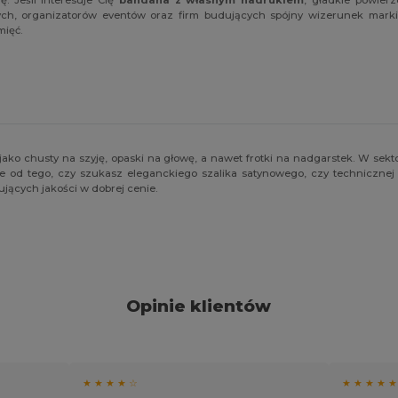
wych, organizatorów eventów oraz firm budujących spójny wizerunek mark
mięć.
ako chusty na szyję, opaski na głowę, a nawet frotki na nadgarstek. W sek
 od tego, czy szukasz eleganckiego szalika satynowego, czy technicznej
jących jakości w dobrej cenie.
Opinie klientów
★ ★ ★ ★ ☆
★ ★ ★ ★ ★