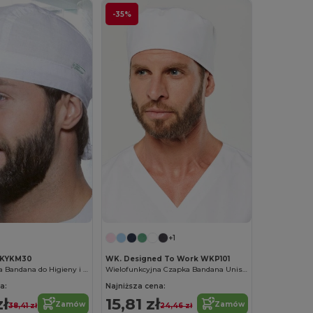
-35%
+1
KYKM30
WK. Designed To Work WKP101
Wielofunkcyjna Bandana do Higieny i Wellness
Wielofunkcyjna Czapka Bandana Unisex
a:
Najniższa cena:
zł
15,81 zł
Zamów
Zamów
38,41 zł
24,46 zł