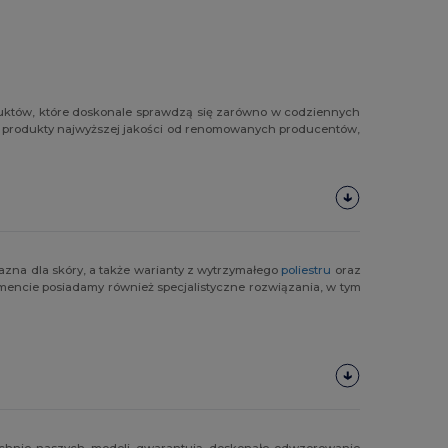
oduktów, które doskonale sprawdzą się zarówno w codziennych
 produkty najwyższej jakości od renomowanych producentów,
yjazna dla skóry, a także warianty z wytrzymałego
poliestru
oraz
mencie posiadamy również specjalistyczne rozwiązania, w tym
zchnie naszych modeli gwarantują doskonałe odwzorowanie