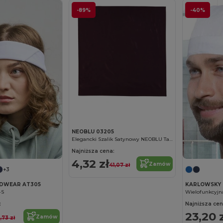
-89%
-40%
NEOBLU 03205
Elegancki Szalik Satynowy NEOBLU Tara
Najniższa cena:
4,32 zł
Zamów
41,07 zł
+3
ADWEAR AT305
KARLOWSKY 
-S
:
Najniższa cen
23,20 
Zamów
,73 zł