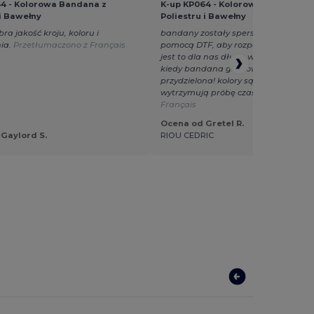
4 - Kolorowa Bandana z
K-up KP064 - Kolorowa Bandana z
 i Bawełny
Poliestru i Bawełny
ra jakość kroju, koloru i
bandany zostały spersonalizowane 
ia.
Przetłumaczono z Français
pomocą DTF, aby rozpoznać grupy dzi
jest to dla nas długo wyczekiwany 
kiedy bandana grupowa zostaje
przydzielona! kolory są bardzo jasne 
wytrzymują próbę czasu.
Przetłumac
Français
Ocena od Gretel R.
Gaylord S.
RIOU CEDRIC