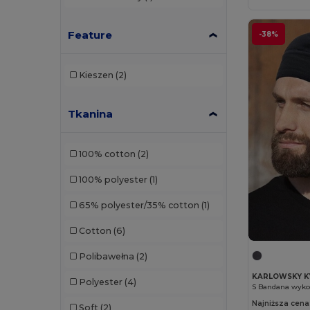
Feature
-38%
Kieszen
(2)
Tkanina
100% cotton
(2)
100% polyester
(1)
65% polyester/35% cotton
(1)
Cotton
(6)
Polibawełna
(2)
KARLOWSKY K
Polyester
(4)
Najniższa cena
Soft
(2)