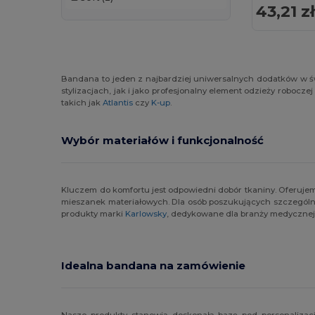
43,21 z
Bandana to jeden z najbardziej uniwersalnych dodatków w św
stylizacjach, jak i jako profesjonalny element odzieży robocz
takich jak
Atlantis
czy
K-up
.
Wybór materiałów i funkcjonalność
Kluczem do komfortu jest odpowiedni dobór tkaniny. Oferuj
mieszanek materiałowych. Dla osób poszukujących szczegól
produkty marki
Karlowsky
, dedykowane dla branży medycznej,
Idealna bandana na zamówienie
Nasze produkty stanowią doskonałą bazę pod personalizację