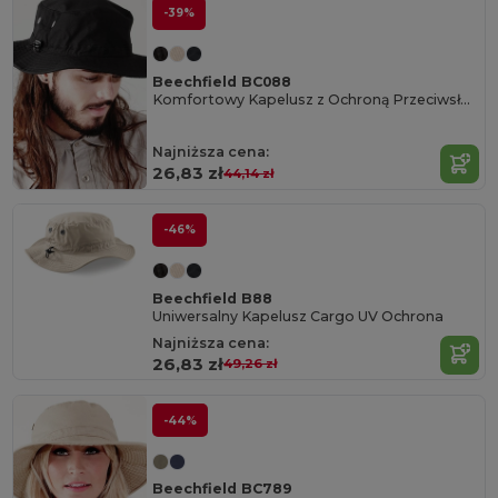
-39%
Beechfield BC088
Komfortowy Kapelusz z Ochroną Przeciwsłoneczną
Najniższa cena:
26,83 zł
44,14 zł
-46%
Beechfield B88
Uniwersalny Kapelusz Cargo UV Ochrona
Najniższa cena:
26,83 zł
49,26 zł
-44%
Beechfield BC789