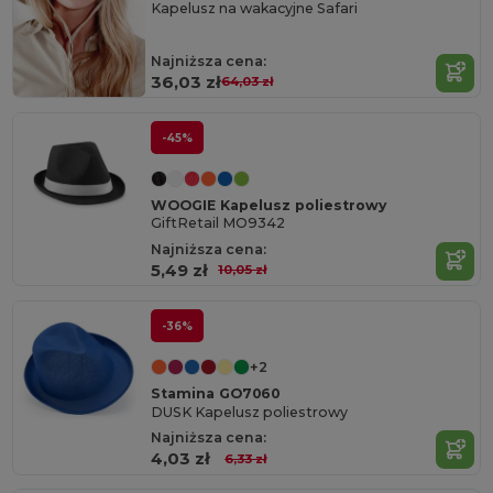
Kapelusz na wakacyjne Safari
Najniższa cena:
36,03 zł
64,03 zł
-45%
WOOGIE Kapelusz poliestrowy
GiftRetail MO9342
Najniższa cena:
5,49 zł
10,05 zł
-36%
+2
Stamina GO7060
DUSK Kapelusz poliestrowy
Najniższa cena:
4,03 zł
6,33 zł