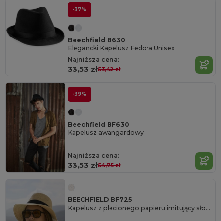
-37%
Beechfield B630
Elegancki Kapelusz Fedora Unisex
Najniższa cena:
33,53 zł
53,42 zł
-39%
Beechfield BF630
Kapelusz awangardowy
Najniższa cena:
33,53 zł
54,75 zł
BEECHFIELD BF725
Kapelusz z plecionego papieru imitujący słomę