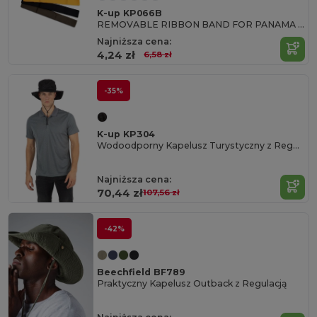
K-up KP066B
REMOVABLE RIBBON BAND FOR PANAMA & BOATER HATS
Najniższa cena:
4,24 zł
6,58 zł
-35%
K-up KP304
Wodoodporny Kapelusz Turystyczny z Regulacją
Najniższa cena:
70,44 zł
107,56 zł
-42%
Beechfield BF789
Praktyczny Kapelusz Outback z Regulacją