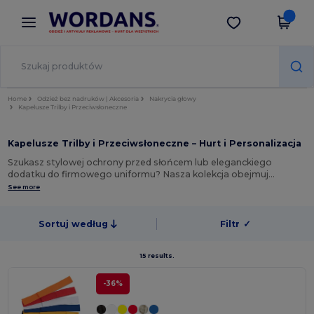
×
Aplikacja Wordans
Pobierz app
Lepsze ceny w aplikacji!
Home
Odzież bez nadruków | Akcesoria
Nakrycia głowy
Kapelusze Trilby i Przeciwsłoneczne
Kapelusze Trilby i Przeciwsłoneczne – Hurt i Personalizacja
Szukasz stylowej ochrony przed słońcem lub eleganckiego
dodatku do firmowego uniformu? Nasza kolekcja obejmuj…
See more
Sortuj według
Filtr
✓
15 results.
-36%