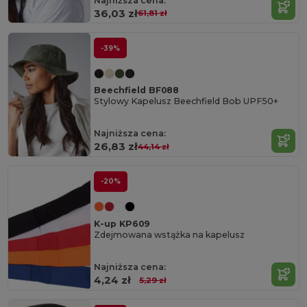
Najniższa cena:
36,03 zł
61,81 zł
-39%
Beechfield BF088
Stylowy Kapelusz Beechfield Bob UPF50+
Najniższa cena:
26,83 zł
44,14 zł
-20%
K-up KP609
Zdejmowana wstążka na kapelusz
Najniższa cena:
4,24 zł
5,29 zł