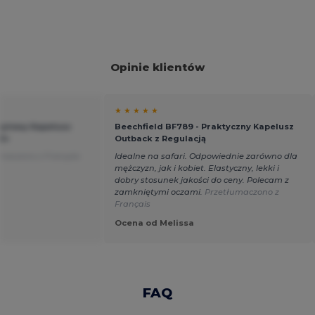
Opinie klientów
★ ★ ★ ★ ★
Stylowy Kapelusz
Beechfield BF789 - Praktyczny Kapelusz
0+
Outback z Regulacją
maczono z Français
Idealne na safari. Odpowiednie zarówno dla
mężczyzn, jak i kobiet. Elastyczny, lekki i
dobry stosunek jakości do ceny. Polecam z
zamkniętymi oczami.
Przetłumaczono z
Français
Ocena od Melissa
FAQ