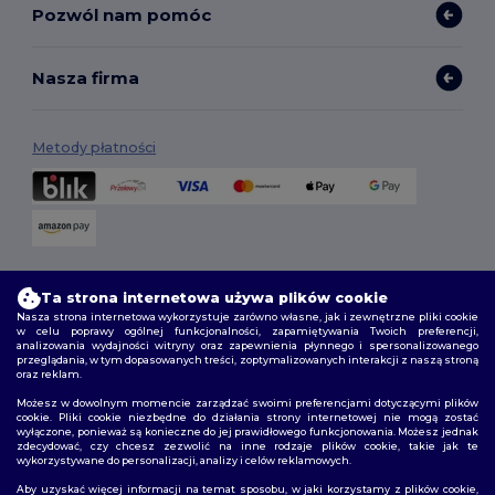
Pozwól nam pomóc
Nasza firma
Metody płatności
Opcje dostawy
Ta strona internetowa używa plików cookie
Nasza strona internetowa wykorzystuje zarówno własne, jak i zewnętrzne pliki cookie
w celu poprawy ogólnej funkcjonalności, zapamiętywania Twoich preferencji,
analizowania wydajności witryny oraz zapewnienia płynnego i spersonalizowanego
przeglądania, w tym dopasowanych treści, zoptymalizowanych interakcji z naszą stroną
oraz reklam.
Możesz w dowolnym momencie zarządzać swoimi preferencjami dotyczącymi plików
cookie. Pliki cookie niezbędne do działania strony internetowej nie mogą zostać
wyłączone, ponieważ są konieczne do jej prawidłowego funkcjonowania. Możesz jednak
Śledź nas
zdecydować, czy chcesz zezwolić na inne rodzaje plików cookie, takie jak te
wykorzystywane do personalizacji, analizy i celów reklamowych.
Aby uzyskać więcej informacji na temat sposobu, w jaki korzystamy z plików cookie,