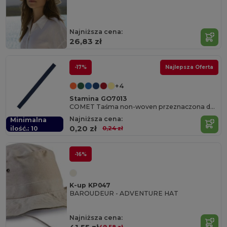
Najniższa cena:
26,83 zł
-17%
Najlepsza Oferta
+4
Stamina GO7013
COMET Taśma non-woven przeznaczona do włókninych kapeluszy
Najniższa cena:
Minimalna
0,20 zł
ilość.: 10
0,24 zł
-16%
K-up KP047
BAROUDEUR - ADVENTURE HAT
Najniższa cena: