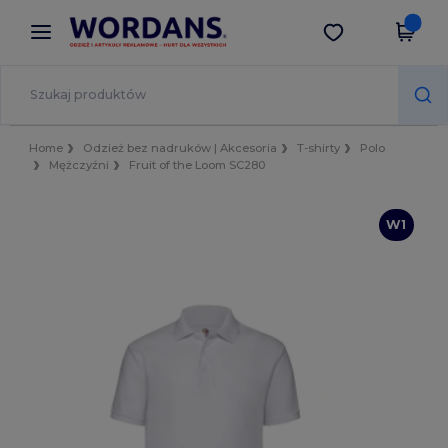
×
Aplikacja Wordans
Pobierz app
Lepsze ceny w aplikacji!
Home
Odzież bez nadruków | Akcesoria
T-shirty
Polo
Mężczyźni
Fruit of the Loom SC280
W1