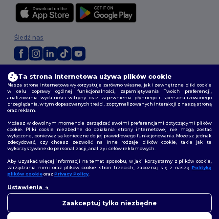
Śledź nas
2026. Wszelkie prawa zastrzeżone
Ta strona internetowa używa plików cookie
Warunki i Zasady
|
Polityka niestandardowa
|
polityka prywatności
|
Nasza strona internetowa wykorzystuje zarówno własne, jak i zewnętrzne pliki cookie
w celu poprawy ogólnej funkcjonalności, zapamiętywania Twoich preferencji,
Polityka plików cookie
|
Mapa strony
analizowania wydajności witryny oraz zapewnienia płynnego i spersonalizowanego
przeglądania, w tym dopasowanych treści, zoptymalizowanych interakcji z naszą stroną
oraz reklam.
Możesz w dowolnym momencie zarządzać swoimi preferencjami dotyczącymi plików
cookie. Pliki cookie niezbędne do działania strony internetowej nie mogą zostać
wyłączone, ponieważ są konieczne do jej prawidłowego funkcjonowania. Możesz jednak
zdecydować, czy chcesz zezwolić na inne rodzaje plików cookie, takie jak te
wykorzystywane do personalizacji, analizy i celów reklamowych.
Aby uzyskać więcej informacji na temat sposobu, w jaki korzystamy z plików cookie,
zarządzania nimi oraz plików cookie stron trzecich, zapoznaj się z naszą
Polityką
plików cookie
oraz
Privacy Policy
.
👋
Cześć
Ustawienia
Jeśli masz jakiekolwiek pytania
lub wątpliwości, możesz
Zaakceptuj tylko niezbędne
skontaktować się z nami w
dowolnym momencie. Nasz