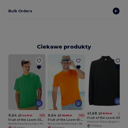
Bulk Orders
Ciekawe produkty
41,68 zł
91,70 zł
-55%
9,64 zł
9,64 zł
22,31 zł
36,96 zł
-57%
-74%
Fruit of the Loom 63-310-0
Fruit of the Loom SS030
Fruit of the Loom 61-036-0
Premium Polo z długim rękawem
Komfortowa Koszulka z Miękkiej Bawełny
Koszulka Komfortowa z Bawełny Belcoro
+7 kolory
+25 kolory
+33 kolory