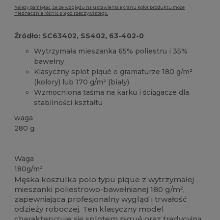
Należy pamiętać, że ze względu na ustawienia ekranu kolor produktu może
nieznacznie różnić się od rzeczywistego.
Źródło: SC63402, SS402, 63-402-0
Wytrzymała mieszanka 65% poliestru i 35%
bawełny
Klasyczny splot piqué o gramaturze 180 g/m²
(kolory) lub 170 g/m² (biały)
Wzmocniona taśma na karku i ściągacze dla
stabilności kształtu
waga
280 g.
Można prać w 60°C
Możliwość dostosowania
Waga
180g/m²
Męska koszulka polo typu pique z wytrzymałej
mieszanki poliestrowo-bawełnianej 180 g/m²,
zapewniająca profesjonalny wygląd i trwałość
odzieży roboczej. Ten klasyczny model
charakteryzuje się splotem piqué oraz tradycyjną