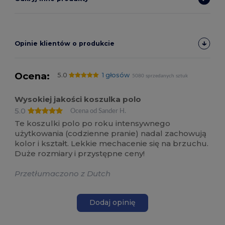
Opinie klientów o produkcie
Ocena:
5.0
1 głosów
5080 sprzedanych sztuk
Wysokiej jakości koszulka polo
5.0
Ocena od Sander H.
Te koszulki polo po roku intensywnego
użytkowania (codzienne pranie) nadal zachowują
kolor i kształt. Lekkie mechacenie się na brzuchu.
Duże rozmiary i przystępne ceny!
Przetłumaczono z Dutch
Dodaj opinię