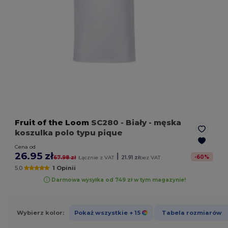
Fruit of the Loom
SC280
- Biały
- męska
koszulka polo typu pique
Cena od
26.95 zł
|
-
60
%
67.98 zł
Łącznie z VAT
21.91 zł
bez VAT
5.0
1 Opinii
Darmowa wysyłka od 749 zł w tym magazynie!
Wybierz kolor:
Pokaż wszystkie
+ 15
Tabela rozmiarów