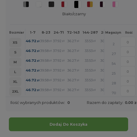
Biało/czarny
1-7
8-23
24-71
72-143
144-287
288 +
Więcej
Rozmiar
Magazyn
Ilość
+
46.72
39.58
37.92
36.27
33.53
30.90
zł
zł
zł
zł
zł
zł
XS
2
+
46.72
39.58
37.92
36.27
33.53
30.90
zł
zł
zł
zł
zł
zł
S
27
+
46.72
39.58
37.92
36.27
33.53
30.90
zł
zł
zł
zł
zł
zł
M
54
+
46.72
39.58
37.92
36.27
33.53
30.90
zł
zł
zł
zł
zł
zł
L
25
+
46.72
39.58
37.92
36.27
33.53
30.90
zł
zł
zł
zł
zł
zł
XL
28
+
46.72
39.58
37.92
36.27
33.53
30.90
zł
zł
zł
zł
zł
zł
2XL
70
Ilość wybranych produktów:
0
Razem do zapłaty:
0.00 z
Dodaj Do Koszyka