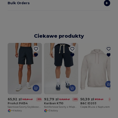
Bulk Orders
Ciekawe produkty
65,92 zł
92,79 zł
50,39 zł
103,64 zł
129,63 zł
97,15 zł
-36%
-28%
-48%
ProAct PA154
Kariban K710
B&C ID203
Sportowe Szorty Szybkoschnące z Kieszeniami
Komfortowe Szorty z Miękkiej Tkaniny
Ciepła Bluza z Kapturem na Chłodne Dni
+4 kolory
+3 kolory