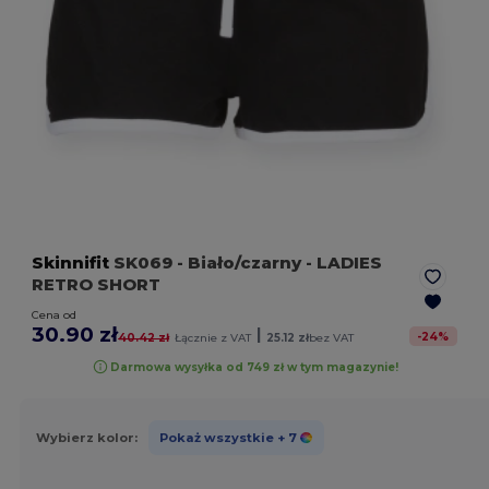
Skinnifit
SK069
- Biało/czarny
- LADIES
RETRO SHORT
Cena od
30.90 zł
|
-
24
%
40.42 zł
Łącznie z VAT
25.12 zł
bez VAT
Darmowa wysyłka od 749 zł w tym magazynie!
Wybierz kolor:
Pokaż wszystkie
+ 7