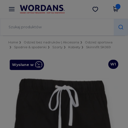
×
Aplikacja Wordans
Pobierz app
Lepsze ceny w aplikacji!
Home
Odzież bez nadruków | Akcesoria
Odzież sportowa
Spodnie & spodenki
Szorty
Kobiety
Skinnifit SK069
W1
Wysłane w