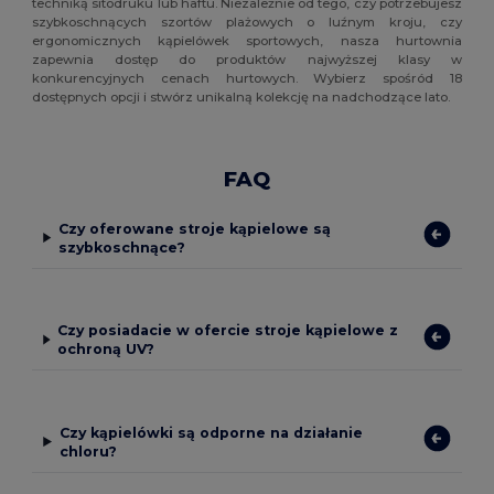
techniką sitodruku lub haftu. Niezależnie od tego, czy potrzebujesz
szybkoschnących szortów plażowych o luźnym kroju, czy
ergonomicznych kąpielówek sportowych, nasza hurtownia
zapewnia dostęp do produktów najwyższej klasy w
konkurencyjnych cenach hurtowych. Wybierz spośród 18
dostępnych opcji i stwórz unikalną kolekcję na nadchodzące lato.
FAQ
Czy oferowane stroje kąpielowe są
szybkoschnące?
Czy posiadacie w ofercie stroje kąpielowe z
ochroną UV?
Czy kąpielówki są odporne na działanie
chloru?