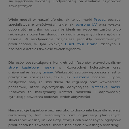
się wyjątkową lekkością i odpornością na działanie czynników
zewnętrznych.
Wiele modeli w naszej ofercie, jak te od marki
Proact
, posiada
specjalistyczne właściwości, takie jak
ochrona UV
oraz wysoka
odporność na chlor, co czyni je idealnym wyborem zarówno do
rekreacji na otwartym słońcu, jak i do intensywnych treningów na
basenie. W asortymencie znajdziesz produkty renomowanych
producentów, w tym kolekcje
Build Your Brand
, znanych z
dbałości o detale i trwałość swoich wyrobów.
Dla osób poszukujących konkretnych fasonów przygotowaliśmy
stroje kąpielowe męskie
w różnorodnej kolorystyce oraz
uniwersalne fasony
unisex
. Większość szortów wyposażona jest w
praktyczne rozwiązania, takie jak
kieszenie
boczne i tylne,
elastyczne pasy ze sznurkiem do regulacji oraz wewnętrzne
podszewki, które wykorzystują oddychającą
siateczkę mesh
.
Zapewnia to maksymalny komfort noszenia i odpowiednią
cyrkulację powietrza podczas letnich aktywności.
Nasze stroje kąpielowe bez nadruku to doskonała baza dla agencji
reklamowych, firm eventowych oraz organizacji planujących
stworzenie własnej linii odzieży letniej. Brak widocznych logotypów
producenta na zewnątrz ułatwia naniesienie własnego brandingu