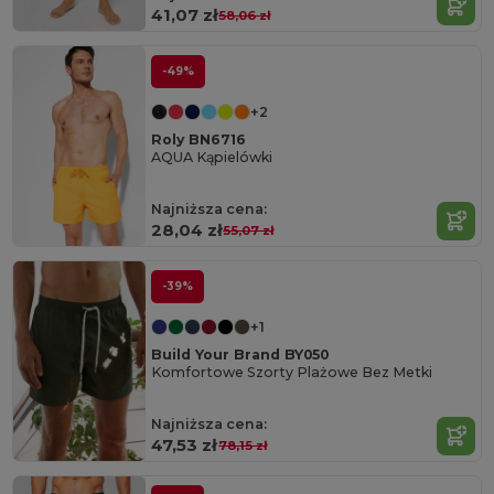
41,07 zł
58,06 zł
-49%
+2
Roly BN6716
AQUA Kąpielówki
Najniższa cena:
28,04 zł
55,07 zł
-39%
+1
Build Your Brand BY050
Komfortowe Szorty Plażowe Bez Metki
Najniższa cena:
47,53 zł
78,15 zł