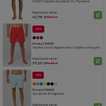
SANDY Męskie Spodenki Do Pływania
Najniższa cena:
41,76 zł
53,21 zł
-40%
ProAct PA119
Męskie Szorty Kąpielowe z Szybkoschnącym Materiałem
Najniższa cena:
57,25 zł
94,85 zł
-29%
+1
Proact PA169
Spodenki do kąpania
Najniższa cena: