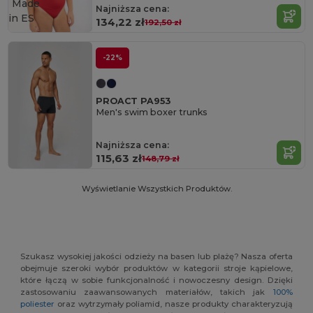
Made
Najniższa cena:
in
ES
134,22 zł
192,50 zł
-22%
PROACT PA953
Men's swim boxer trunks
Najniższa cena:
115,63 zł
148,79 zł
Wyświetlanie Wszystkich Produktów.
Szukasz wysokiej jakości odzieży na basen lub plażę? Nasza oferta
obejmuje szeroki wybór produktów w kategorii stroje kąpielowe,
które łączą w sobie funkcjonalność i nowoczesny design. Dzięki
zastosowaniu zaawansowanych materiałów, takich jak
100%
poliester
oraz wytrzymały poliamid, nasze produkty charakteryzują