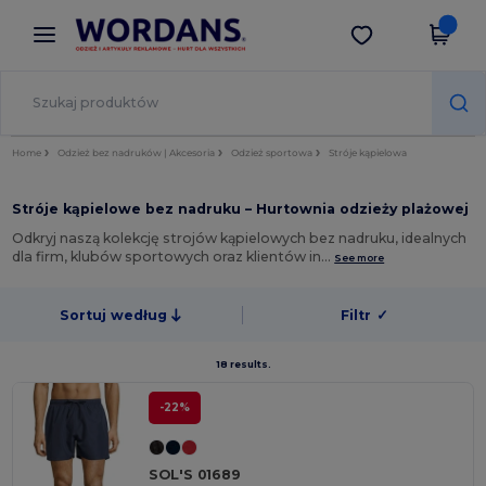
×
Aplikacja Wordans
Pobierz app
Lepsze ceny w aplikacji!
Home
Odzież bez nadruków | Akcesoria
Odzież sportowa
Stróje kąpielowa
Stróje kąpielowe bez nadruku – Hurtownia odzieży plażowej
Odkryj naszą kolekcję strojów kąpielowych bez nadruku, idealnych
dla firm, klubów sportowych oraz klientów in…
See more
Sortuj według
Filtr
✓
18 results.
-22%
SOL'S 01689