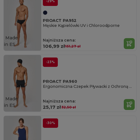
-29%
PROACT PA952
Męskie Kąpielówki UV i Chloroodporne
Made
Najniższa cena:
in
ES
106,99 zł
151,27 zł
-23%
PROACT PA960
Ergonomiczna Czepek Pływacki z Ochroną UV
Made
Najniższa cena:
in
ES
25,17 zł
32,50 zł
-30%