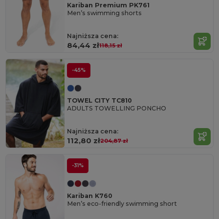
Kariban Premium PK761
Men’s swimming shorts
Najniższa cena:
84,44 zł
118,15 zł
-45%
TOWEL CITY TC810
ADULTS TOWELLING PONCHO
Najniższa cena:
112,80 zł
204,87 zł
-31%
Kariban K760
Men’s eco-friendly swimming short