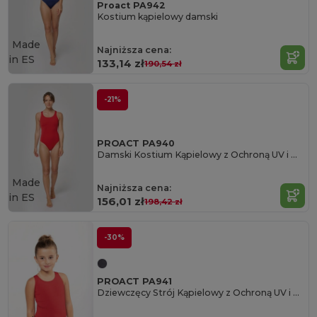
Proact PA942
Kostium kąpielowy damski
Made
Najniższa cena:
in
ES
133,14 zł
190,54 zł
-21%
PROACT PA940
Damski Kostium Kąpielowy z Ochroną UV i Wysokim Stanem
Made
Najniższa cena:
in
ES
156,01 zł
198,42 zł
-30%
PROACT PA941
Dziewczęcy Strój Kąpielowy z Ochroną UV i Odpornością na Chlor