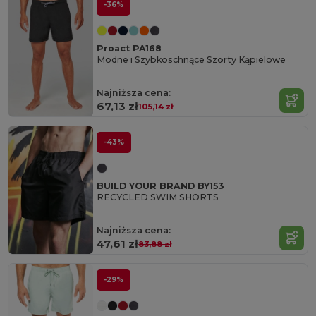
-36%
Proact PA168
Modne i Szybkoschnące Szorty Kąpielowe
Najniższa cena:
67,13 zł
105,14 zł
-43%
BUILD YOUR BRAND BY153
RECYCLED SWIM SHORTS
Najniższa cena:
47,61 zł
83,88 zł
-29%