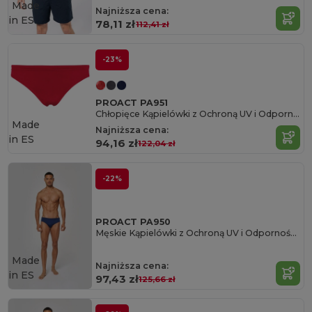
Made
Najniższa cena:
in
ES
78,11 zł
112,41 zł
-23%
PROACT PA951
Chłopięce Kąpielówki z Ochroną UV i Odpornością na Chlor
Made
Najniższa cena:
in
ES
94,16 zł
122,04 zł
-22%
PROACT PA950
Męskie Kąpielówki z Ochroną UV i Odpornością na Chlor
Made
Najniższa cena:
in
ES
97,43 zł
125,66 zł