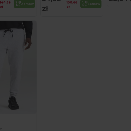
144,39
100,66
Zamów
Zamów
zł
zł
zł
07