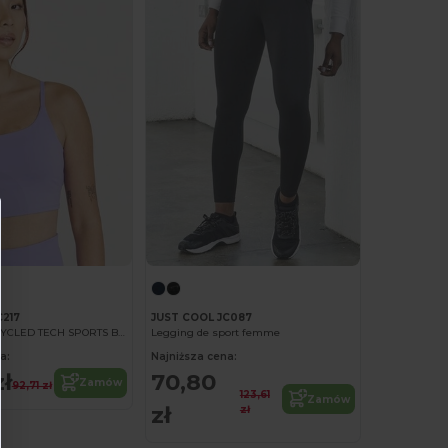
C217
JUST COOL JC087
WOMEN'S RECYCLED TECH SPORTS BRA
Legging de sport femme
a:
Najniższa cena:
zł
70,80
Zamów
92,71 zł
123,61
Zamów
zł
zł