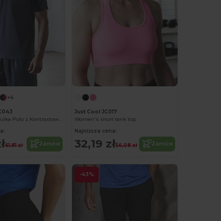
+4
C043
Just Cool JC017
Sportowa Koszulka Polo z Kontrastowymi Rękawami
Women's short tank top
a:
Najniższa cena:
ł
32,19 zł
Zamów
Zamów
61,81 zł
56,08 zł
-43%