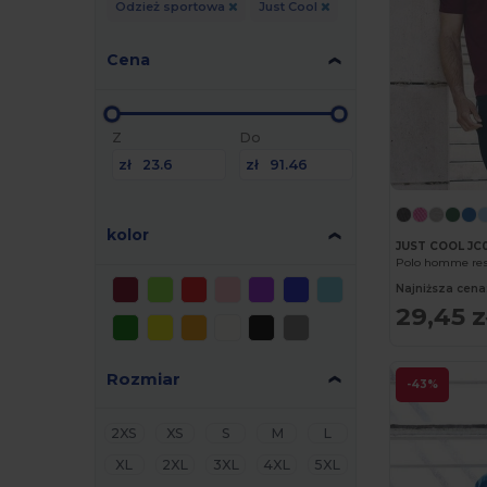
Odzież sportowa
Just Cool
Cena
Z
Do
zł
zł
kolor
JUST COOL JC
Polo homme res
Najniższa cena
29,45 z
Rozmiar
-43%
2XS
XS
S
M
L
XL
2XL
3XL
4XL
5XL