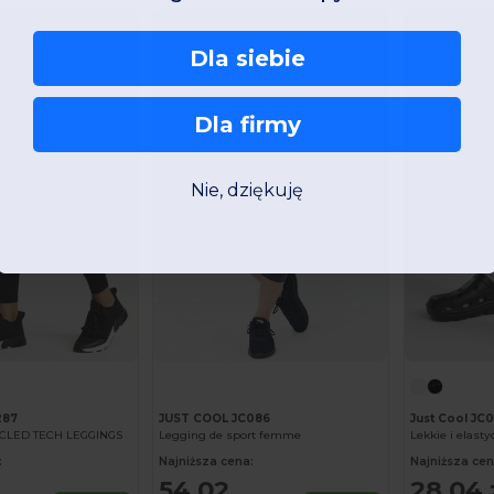
-46%
Dla siebie
Dla firmy
Nie, dziękuję
287
JUST COOL JC086
Just Cool JC
CLED TECH LEGGINGS
Legging de sport femme
Lekkie i elast
:
Najniższa cena:
Najniższa cen
54,02
28,04 