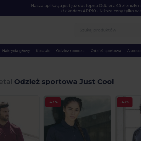
Nasza aplikacja jest już dostępna Odbierz 45 zł zniżk
zł z kodem APP10 - Niższe ceny tylko w ap
Nakrycia głowy
Koszule
Odzież robocza
Odzież sportowa
Akcesor
a
etal
Odzież sportowa Just Cool
-43%
-43%