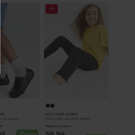
-7%
093
JUST COOL JC087J
yczne sandały
GIRLS COOL ATHLETIC PANTS
a:
Najniższa cena:
zł
58,94
Zamów