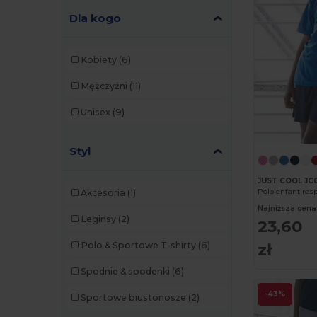
Dla kogo
Kobiety
(6)
Mężczyźni
(11)
Unisex
(9)
Styl
JUST COOL JC
Polo enfant res
Akcesoria
(1)
Najniższa cena
Leginsy
(2)
23,60
Polo & Sportowe T-shirty
(6)
zł
Spodnie & spodenki
(6)
-43%
Sportowe biustonosze
(2)