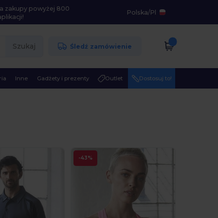
i na zakupy powyżej 800
Polska
/
Pl
likacji!
Szukaj
Śledź zamówienie
ia
Inne
Gadżety i prezenty
Outlet
Dostosuj to!
-43%