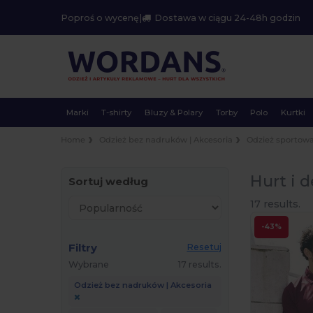
Poproś o wycenę
|
Dostawa w ciągu 24-48h godzin
Marki
T-shirty
Bluzy & Polary
Torby
Polo
Kurtki
Home
Odzież bez nadruków | Akcesoria
Odzież sportow
Hurt i d
Sortuj według
17 results.
-43%
Filtry
Resetuj
Wybrane
17 results.
Odzież bez nadruków | Akcesoria