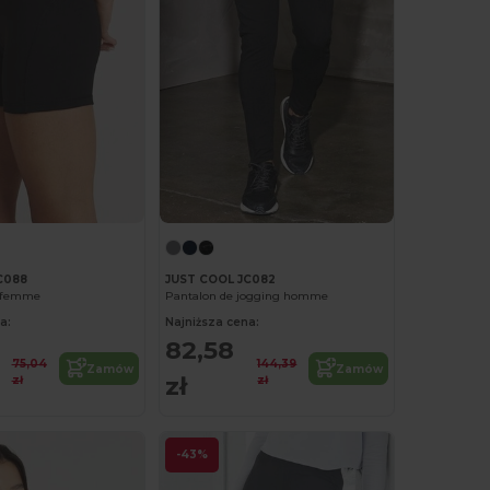
C088
JUST COOL JC082
t femme
Pantalon de jogging homme
a:
Najniższa cena:
82,58
75,04
144,39
Zamów
Zamów
zł
zł
zł
-43%