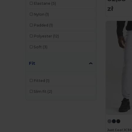
Elastane
(5)
Kimood
(3)
zł
Nylon
(1)
Korntex
(2)
Padded
(1)
Larkwood
(2)
Polyester
(12)
Malfini
(4)
Soft
(3)
Malfini Premium
(1)
Mumbles
(1)
Fit
Proact
(97)
Fitted
(1)
Promodoro
(3)
Slim fit
(2)
Quadra
(3)
Radsow by Uneek
(7)
Result
(3)
Roly
(24)
Just Cool JC3