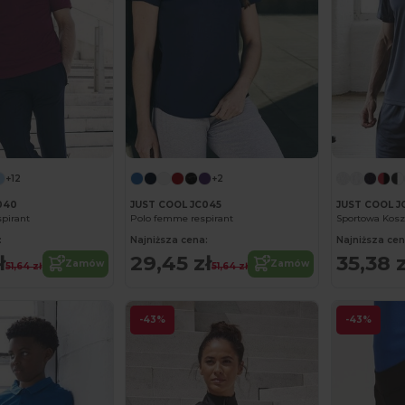
+12
+2
040
JUST COOL JC045
JUST COOL J
pirant
Polo femme respirant
:
Najniższa cena:
Najniższa cen
ł
29,45 zł
35,38 z
Zamów
Zamów
51,64 zł
51,64 zł
-43%
-43%