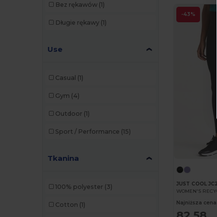
Bez rękawów
(1)
Elevate Life
(2)
-43%
Długie rękawy
(1)
Estex
(2)
Use
Finden & Hales
(6)
Front row
(10)
Casual
(1)
Fruit of the Loom
(7)
Gym
(4)
GiftRetail
(7)
Outdoor
(1)
Herock
(1)
Sport / Performance
(15)
JHK
(11)
Just Cool
(17)
Tkanina
K-up
(1)
JUST COOL JC
100% polyester
(3)
WOMEN'S RECY
Kariban
(10)
Najniższa cena
Cotton
(1)
Kariban Premium
(3)
82,58