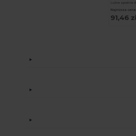
Roly Sport
(55)
Najniższa cena
91,46 z
Russell
(4)
RYWAN
(1)
SF Clothing
(2)
SF Men
(4)
SF Mini
(5)
SF Women
(5)
Skinnifit
(7)
SOL'S
(22)
Spiro
(23)
Stedman
(4)
Tee Jays
(3)