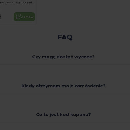
Luźne spodnie dresowe z nogawkami zwężanymi ku dołowi
:
ł
Zamów
FAQ
Czy mogę dostać wycenę?
Kiedy otrzymam moje zamówienie?
Co to jest kod kuponu?