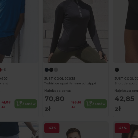
+6
040J
JUST COOL JC035
JUST COOL J
pirant
T-shirt de sport femme col zippé
Short de spor
:
Najniższa cena:
Najniższa cen
70,80
42,85
41,07
123,61
Zamów
Zamów
zł
zł
zł
zł
-43%
-43%