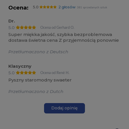
Ocena:
5.0
2 głosów
381 sprzedanych sztuk
Dr.
5.0
Ocena od Gerhard O.
Super miękka jakość, szybka bezproblemowa
dostawa świetna cena Z przyjemnością ponownie
Przetłumaczono z Deutsch
Klasyczny
5.0
Ocena od René H.
Pyszny staromodny swaeter
Przetłumaczono z Dutch
Dodaj opinię