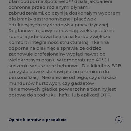
plamoodporna Spotshield™ działa jak bariera
ochronna przed rozlanymi płynami i
zabrudzeniami, co czyni ją doskonałym wyborem
dla branży gastronomicznej, placówek
edukacyjnych czy środowisk pracy fizycznej.
Reglanowe rękawy zapewniają większy zakres
ruchu, a jodełkowa taśma na karku zwiększa
komfort i integralność strukturalną. Tkanina
odporna na blaknięcie sprawia, że odzież
zachowuje profesjonalny wygląd nawet po
wielokrotnym praniu w temperaturze 40°C i
suszeniu w suszarce bębnowej. Dla klientów B2B
ta czysta odzież stanowi płótno premium do
personalizacji. Niezależnie od tego, czy szukasz
mundurów hurtowych, czy gadżetów
reklamowych, gładka powierzchnia tkaniny jest
gotowa do sitodruku, haftu lub aplikacji DTF.
Opinie klientów o produkcie