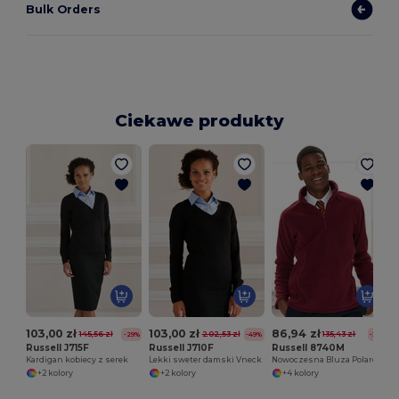
Bulk Orders
Ciekawe produkty
103,00 zł
103,00 zł
86,94 zł
145,56 zł
202,53 zł
135,43 zł
-29%
-49%
-36%
Russell J715F
Russell J710F
Russell 8740M
Kardigan kobiecy z serek
Lekki sweter damski Vneck
Nowoczesna Bluza Polarowa z Zamkiem 1/4
+2 kolory
+2 kolory
+4 kolory