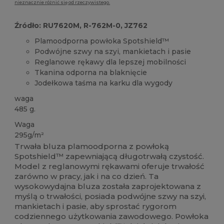
nieznacznie różnić się od rzeczywistego.
Źródło: RU7620M, R-762M-0, JZ762
Plamoodporna powłoka Spotshield™
Podwójne szwy na szyi, mankietach i pasie
Reglanowe rękawy dla lepszej mobilności
Tkanina odporna na blaknięcie
Jodełkowa taśma na karku dla wygody
waga
485 g.
Waga
295g/m²
Trwała bluza plamoodporna z powłoką
Spotshield™ zapewniającą długotrwałą czystość.
Model z reglanowymi rękawami oferuje trwałość
zarówno w pracy, jak i na co dzień. Ta
wysokowydajna bluza została zaprojektowana z
myślą o trwałości, posiada podwójne szwy na szyi,
mankietach i pasie, aby sprostać rygorom
codziennego użytkowania zawodowego. Powłoka