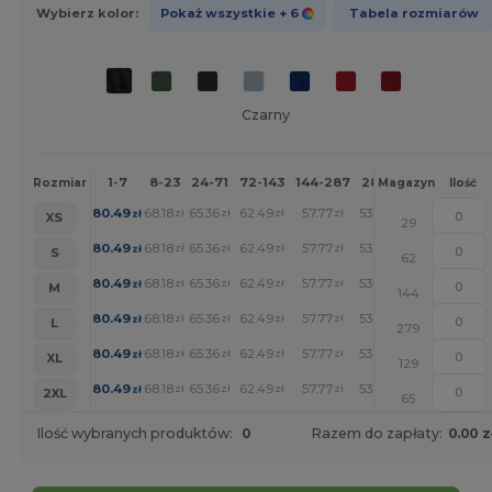
Wybierz kolor:
Pokaż wszystkie
+ 6
Tabela rozmiarów
Czarny
1-7
8-23
24-71
72-143
144-287
288 +
Więcej
Rozmiar
Magazyn
Ilość
+
80.49
68.18
65.36
62.49
57.77
53.29
zł
zł
zł
zł
zł
zł
XS
29
+
80.49
68.18
65.36
62.49
57.77
53.29
zł
zł
zł
zł
zł
zł
S
62
+
80.49
68.18
65.36
62.49
57.77
53.29
zł
zł
zł
zł
zł
zł
M
144
+
80.49
68.18
65.36
62.49
57.77
53.29
zł
zł
zł
zł
zł
zł
L
279
+
80.49
68.18
65.36
62.49
57.77
53.29
zł
zł
zł
zł
zł
zł
XL
129
+
80.49
68.18
65.36
62.49
57.77
53.29
zł
zł
zł
zł
zł
zł
2XL
65
Ilość wybranych produktów:
0
Razem do zapłaty:
0.00 z