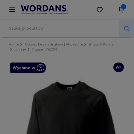
×
Aplikacja Wordans
Pobierz app
Lepsze ceny w aplikacji!
Home
Odzież bez nadruków | Akcesoria
Bluzy & Polary
Unisex
Russell 7620M
W1
Wysłane w