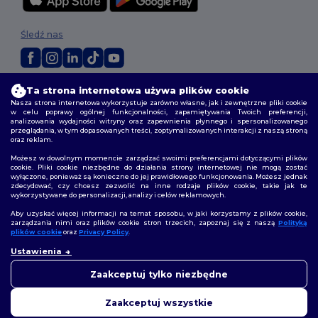
Śledź nas
2026. Wszelkie prawa zastrzeżone
Ta strona internetowa używa plików cookie
Warunki i Zasady
|
Polityka niestandardowa
|
polityka prywatności
|
Nasza strona internetowa wykorzystuje zarówno własne, jak i zewnętrzne pliki cookie
w celu poprawy ogólnej funkcjonalności, zapamiętywania Twoich preferencji,
Polityka plików cookie
|
Mapa strony
analizowania wydajności witryny oraz zapewnienia płynnego i spersonalizowanego
przeglądania, w tym dopasowanych treści, zoptymalizowanych interakcji z naszą stroną
oraz reklam.
Możesz w dowolnym momencie zarządzać swoimi preferencjami dotyczącymi plików
cookie. Pliki cookie niezbędne do działania strony internetowej nie mogą zostać
wyłączone, ponieważ są konieczne do jej prawidłowego funkcjonowania. Możesz jednak
zdecydować, czy chcesz zezwolić na inne rodzaje plików cookie, takie jak te
wykorzystywane do personalizacji, analizy i celów reklamowych.
Aby uzyskać więcej informacji na temat sposobu, w jaki korzystamy z plików cookie,
zarządzania nimi oraz plików cookie stron trzecich, zapoznaj się z naszą
Polityką
plików cookie
oraz
Privacy Policy
.
Ustawienia
Zaakceptuj tylko niezbędne
Zaakceptuj wszystkie