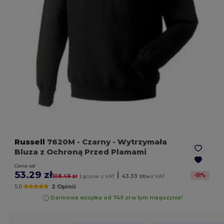
Russell
7620M
- Czarny
- Wytrzymała
Bluza z Ochroną Przed Plamami
Cena od
53.29 zł
|
-
51
%
108.49 zł
Łącznie z VAT
43.33 zł
bez VAT
5.0
2 Opinii
Darmowa wysyłka od 749 zł w tym magazynie!