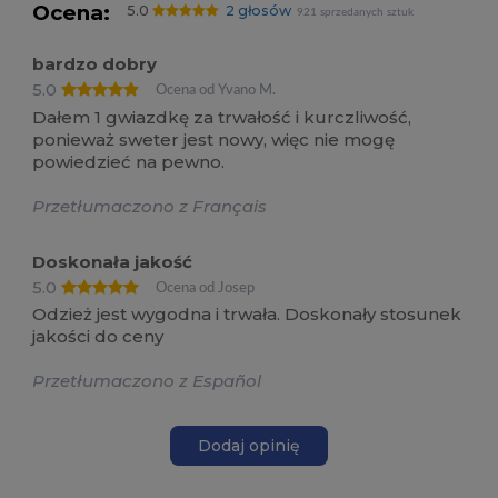
Ocena:
5.0
2 głosów
921 sprzedanych sztuk
bardzo dobry
5.0
Ocena od Yvano M.
Dałem 1 gwiazdkę za trwałość i kurczliwość,
ponieważ sweter jest nowy, więc nie mogę
powiedzieć na pewno.
Przetłumaczono z Français
Doskonała jakość
5.0
Ocena od Josep
Odzież jest wygodna i trwała. Doskonały stosunek
jakości do ceny
Przetłumaczono z Español
Dodaj opinię