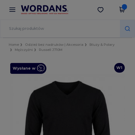
×
Aplikacja Wordans
Pobierz app
Lepsze ceny w aplikacji!
Home
Odzież bez nadruków | Akcesoria
Bluzy & Polary
Mężczyźni
Russell J710M
W1
Wysłane w