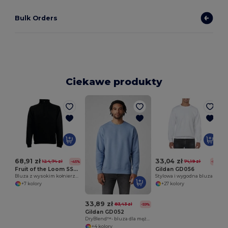
Bulk Orders
Ciekawe produkty
68,91 zł
33,04 zł
124,74 zł
74,19 zł
-45%
-55%
Fruit of the Loom SS830
Gildan GD056
Bluza z wysokim kołnierzem
Stylowa i wygodna bluza
+7 kolory
+27 kolory
33,89 zł
83,43 zł
-59%
Gildan GD052
DryBlend™- bluza dla mężczyzny
+4 kolory