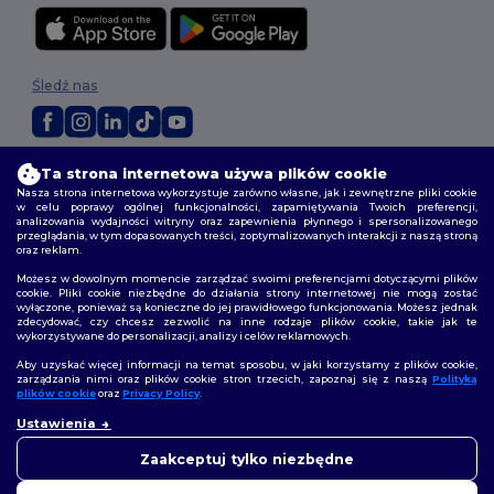
Śledź nas
2026. Wszelkie prawa zastrzeżone
Ta strona internetowa używa plików cookie
Warunki i Zasady
|
Polityka niestandardowa
|
polityka prywatności
|
Nasza strona internetowa wykorzystuje zarówno własne, jak i zewnętrzne pliki cookie
w celu poprawy ogólnej funkcjonalności, zapamiętywania Twoich preferencji,
Polityka plików cookie
|
Mapa strony
analizowania wydajności witryny oraz zapewnienia płynnego i spersonalizowanego
przeglądania, w tym dopasowanych treści, zoptymalizowanych interakcji z naszą stroną
oraz reklam.
Możesz w dowolnym momencie zarządzać swoimi preferencjami dotyczącymi plików
cookie. Pliki cookie niezbędne do działania strony internetowej nie mogą zostać
wyłączone, ponieważ są konieczne do jej prawidłowego funkcjonowania. Możesz jednak
zdecydować, czy chcesz zezwolić na inne rodzaje plików cookie, takie jak te
wykorzystywane do personalizacji, analizy i celów reklamowych.
Aby uzyskać więcej informacji na temat sposobu, w jaki korzystamy z plików cookie,
zarządzania nimi oraz plików cookie stron trzecich, zapoznaj się z naszą
Polityką
plików cookie
oraz
Privacy Policy
.
Ustawienia
Zaakceptuj tylko niezbędne