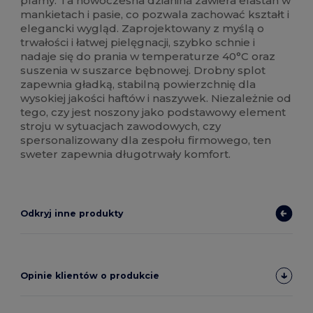
plamy. Ta nowoczesna dzianina zawiera elastan w
mankietach i pasie, co pozwala zachować kształt i
elegancki wygląd. Zaprojektowany z myślą o
trwałości i łatwej pielęgnacji, szybko schnie i
nadaje się do prania w temperaturze 40°C oraz
suszenia w suszarce bębnowej. Drobny splot
zapewnia gładką, stabilną powierzchnię dla
wysokiej jakości haftów i naszywek. Niezależnie od
tego, czy jest noszony jako podstawowy element
stroju w sytuacjach zawodowych, czy
spersonalizowany dla zespołu firmowego, ten
sweter zapewnia długotrwały komfort.
Odkryj inne produkty
Opinie klientów o produkcie