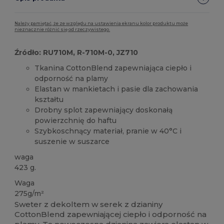
Należy pamiętać, że ze względu na ustawienia ekranu kolor produktu może
nieznacznie różnić się od rzeczywistego.
Źródło: RU710M, R-710M-0, JZ710
Tkanina CottonBlend zapewniająca ciepło i
odporność na plamy
Elastan w mankietach i pasie dla zachowania
kształtu
Drobny splot zapewniający doskonałą
powierzchnię do haftu
Szybkoschnący materiał, pranie w 40°C i
suszenie w suszarce
waga
423 g.
Waga
275g/m²
Sweter z dekoltem w serek z dzianiny
CottonBlend zapewniającej ciepło i odporność na