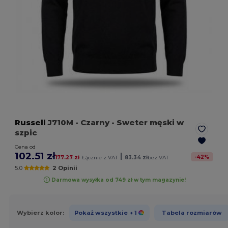
Russell
J710M
- Czarny
- Sweter męski w
szpic
Cena od
102.51 zł
|
-
42
%
177.27 zł
Łącznie z VAT
83.34 zł
bez VAT
5.0
2 Opinii
Darmowa wysyłka od 749 zł w tym magazynie!
Wybierz kolor:
Pokaż wszystkie
+ 1
Tabela rozmiarów