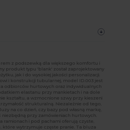
rem z podszewką dla większego komfortu i
ny produkt typu 'blank' został zaprojektowany
ku, jak i do wysokiej jakości personalizacji.
i i konstrukcji tubularnej, model ID.003 jest
 odbiorców hurtowych oraz indywidualnych
odatkiem elastanu przy mankietach i na dole
ie kształtu, a wzmocnione szwy przy kieszeni
rzymałość strukturalną. Niezależnie od tego,
luzy na co dzień, czy bazy pod własną markę,
ć niezbędną przy zamówieniach hurtowych.
na ramionach i pod pachami oferują czyste,
 które wytrzymuje częste pranie. Ta bluza