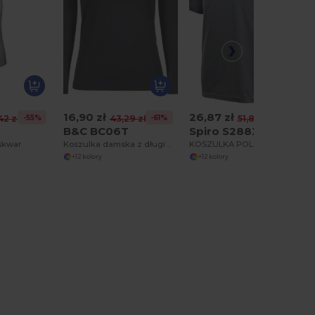
16,90 zł
26,87 zł
-55%
-61%
-48%
42 zł
43,29 zł
51,80 zł
3
B&C BC06T
Spiro S288X
 skwar
Koszulka damska z długim rękawem
KOSZULKA POLO PERFORMANCE AIRCOOL
+12 kolory
+12 kolory