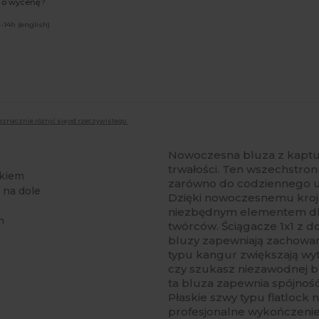
ć o wycenę?
-14h (english)
eznacznie różnić się od rzeczywistego.
Nowoczesna bluza z kaptu
trwałości. Ten wszechstron
rkiem
zarówno do codziennego użyt
 na dole
Dzięki nowoczesnemu krojow
niezbędnym elementem dla
h
twórców. Ściągacze 1x1 z d
bluzy zapewniają zachowan
typu kangur zwiększają wyt
czy szukasz niezawodnej b
ta bluza zapewnia spójnoś
Płaskie szwy typu flatlock 
profesjonalne wykończenie,