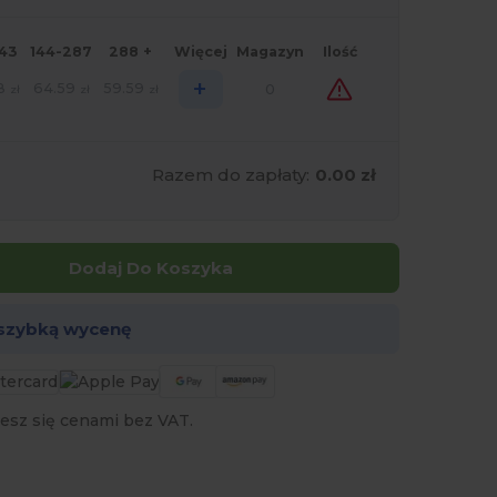
143
144-287
288 +
Więcej
Magazyn
Ilość
+
8
64.59
59.59
0
zł
zł
zł
Razem do zapłaty:
0.00 zł
Dodaj Do Koszyka
 szybką wycenę
esz się cenami bez VAT.