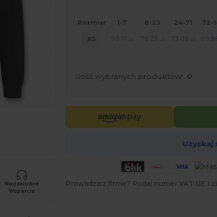
Rozmiar
1-7
8-23
24-71
72-
90.01
76.25
73.06
69.8
XS
zł
zł
zł
Ilość wybranych produktów:
0
oich produktów
Uzyskaj
Prowadzisz firmę? Podaj numer VAT UE i ci
Niezawodne
Wsparcie