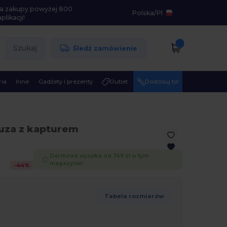
i na zakupy powyżej 800
Polska
/
Pl
likacji!
Szukaj
Śledź zamówienie
ia
Inne
Gadżety i prezenty
Outlet
Dostosuj to!
luza z kapturem
Darmowa wysyłka od 749 zł w tym
magazynie!
-
44
%
Tabela rozmiarów