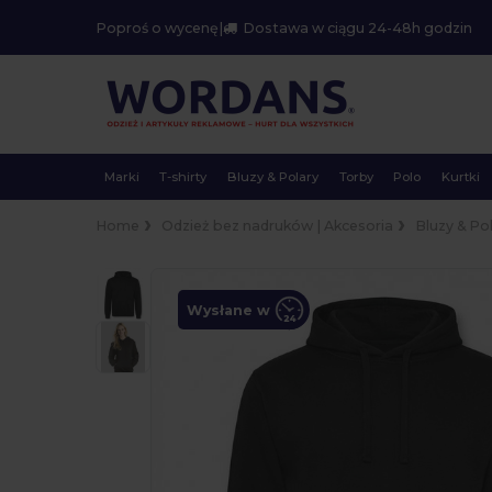
Poproś o wycenę
|
Dostawa w ciągu 24-48h godzin
Marki
T-shirty
Bluzy & Polary
Torby
Polo
Kurtki
Home
Odzież bez nadruków | Akcesoria
Bluzy & Po
Wysłane w