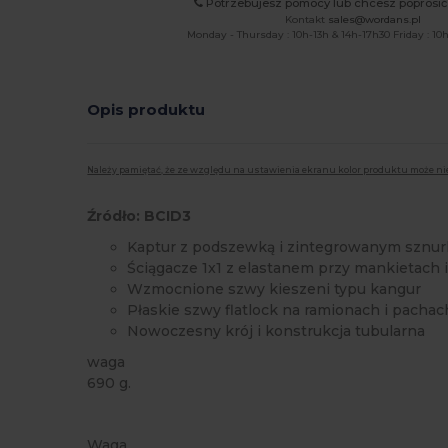
Potrzebujesz pomocy lub chcesz poprosi
Kontakt
sales@wordans.pl
Monday - Thursday : 10h-13h & 14h-17h30 Friday : 10h
Opis produktu
Należy pamiętać, że ze względu na ustawienia ekranu kolor produktu może ni
Źródło: BCID3
Kaptur z podszewką i zintegrowanym sznu
Ściągacze 1x1 z elastanem przy mankietach i
Wzmocnione szwy kieszeni typu kangur
Płaskie szwy flatlock na ramionach i pachac
Nowoczesny krój i konstrukcja tubularna
waga
690 g.
Możliwość dostosowania
Waga