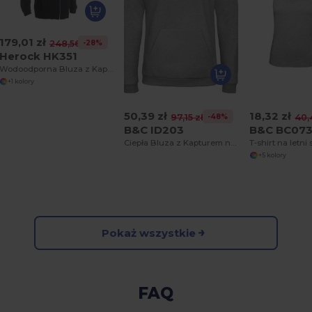
179,01 zł
-28%
248,56 zł
Herock HK351
Wodoodporna Bluza z Kapturem Juno
+1 kolory
50,39 zł
18,32 zł
-48%
97,15 zł
40,
B&C ID203
B&C BC07
Ciepła Bluza z Kapturem na Chłodne Dni
T-shirt na letni
+5 kolory
Pokaż wszystkie
FAQ