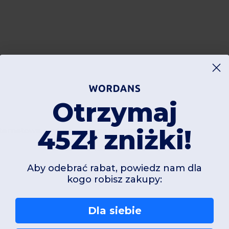
Otrzymaj
45Zł zniżki!
nternetowa, szybka obsługa i dostawa
Aby odebrać rabat, powiedz nam dla
kogo robisz zakupy:
Dla siebie