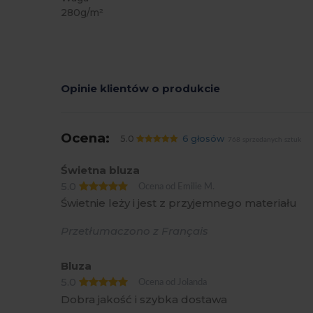
280g/m²
Opinie klientów o produkcie
Ocena:
5.0
6 głosów
768 sprzedanych sztuk
Świetna bluza
5.0
Ocena od Emilie M.
Świetnie leży i jest z przyjemnego materiału
Przetłumaczono z Français
Bluza
5.0
Ocena od Jolanda
Dobra jakość i szybka dostawa