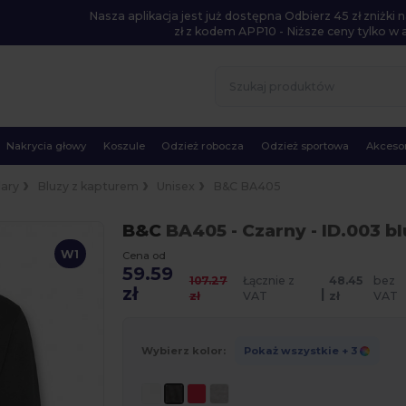
Nasza aplikacja jest już dostępna Odbierz 45 zł zniżk
zł z kodem APP10 - Niższe ceny tylko w ap
Nakrycia głowy
Koszule
Odzież robocza
Odzież sportowa
Akcesor
lary
Bluzy z kapturem
Unisex
B&C BA405
B&C
BA405
- Czarny
- ID.003 b
W1
Cena od
59.59
107.27
Łącznie z
48.45
bez
zł
|
zł
VAT
zł
VAT
Wybierz kolor:
Pokaż wszystkie
+ 3