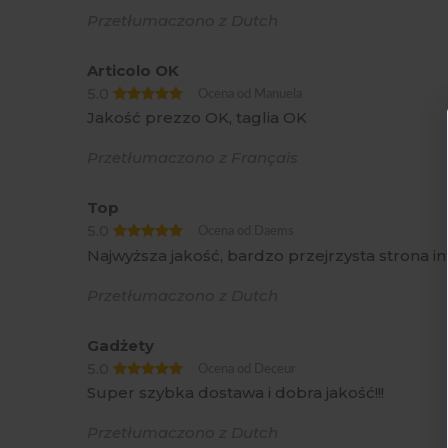
Przetłumaczono z Dutch
Articolo OK
5.0
Ocena od Manuela
Jakość prezzo OK, taglia OK
Przetłumaczono z Français
Top
5.0
Ocena od Daems
Najwyższa jakość, bardzo przejrzysta strona i
Przetłumaczono z Dutch
Gadżety
5.0
Ocena od Deceur
Super szybka dostawa i dobra jakość!!!
Przetłumaczono z Dutch