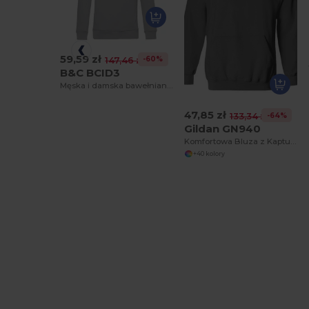
59,59 zł
-60%
147,46 zł
B&C BCID3
Męska i damska bawełniana bluza z kapturem
47,85 zł
-64%
133,34 zł
Gildan GN940
Komfortowa Bluza z Kapturem Unisex Gildan
+40 kolory