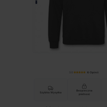
Poproś o spersonalizowaną wycenę sw
5.0
6 Opinii
Bezpieczna
Szybka Wysyłka
płatność