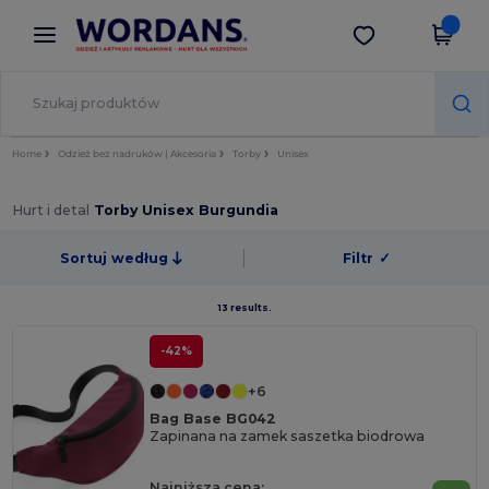
×
Aplikacja Wordans
Pobierz app
Lepsze ceny w aplikacji!
Home
Odzież bez nadruków | Akcesoria
Torby
Unisex
Hurt i detal
Torby Unisex Burgundia
Sortuj według
Filtr
✓
13 results.
-42%
+6
Bag Base BG042
Zapinana na zamek saszetka biodrowa
Najniższa cena: