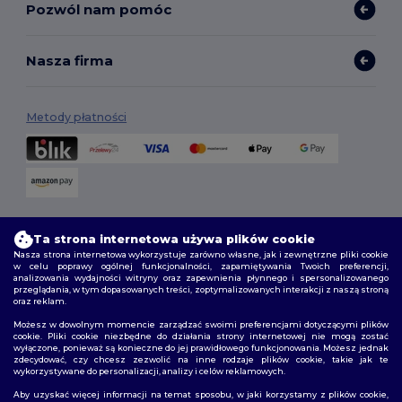
Pozwól nam pomóc
Nasza firma
Metody płatności
Opcje dostawy
Ta strona internetowa używa plików cookie
Nasza strona internetowa wykorzystuje zarówno własne, jak i zewnętrzne pliki cookie
w celu poprawy ogólnej funkcjonalności, zapamiętywania Twoich preferencji,
analizowania wydajności witryny oraz zapewnienia płynnego i spersonalizowanego
przeglądania, w tym dopasowanych treści, zoptymalizowanych interakcji z naszą stroną
oraz reklam.
Możesz w dowolnym momencie zarządzać swoimi preferencjami dotyczącymi plików
cookie. Pliki cookie niezbędne do działania strony internetowej nie mogą zostać
wyłączone, ponieważ są konieczne do jej prawidłowego funkcjonowania. Możesz jednak
Śledź nas
zdecydować, czy chcesz zezwolić na inne rodzaje plików cookie, takie jak te
wykorzystywane do personalizacji, analizy i celów reklamowych.
Aby uzyskać więcej informacji na temat sposobu, w jaki korzystamy z plików cookie,