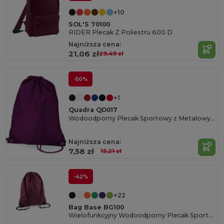
+10
SOL'S 70100
RIDER Plecak Z Poliestru 600 D
Najniższa cena:
21,06 zł
29,49 zł
-50%
+1
Quadra QD017
Wodoodporny Plecak Sportowy z Metalowymi Oczkami
Najniższa cena:
7,58 zł
15,21 zł
-42%
+22
Bag Base BG100
Wielofunkcyjny Wodoodporny Plecak Sportowy