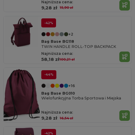
Najniższa cena:
9,28 zł
15,90 zł
-42%
+2
Bag Base BG118
TWIN HANDLE ROLL-TOP BACKPACK
Najniższa cena:
58,18 zł
100,21 zł
-44%
+16
Bag Base BG010
Wielofunkcyjna Torba Sportowa i Miejska
Najniższa cena:
9,28 zł
16,54 zł
-42%