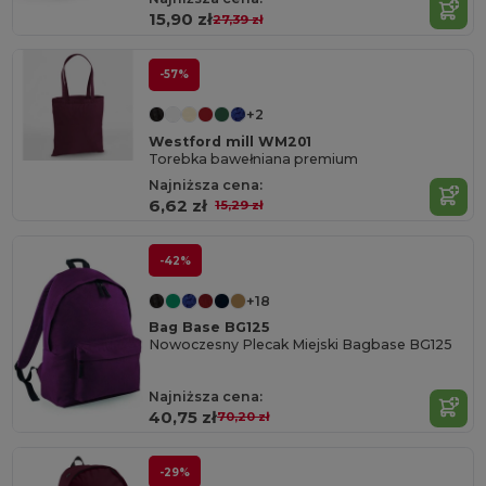
15,90 zł
27,39 zł
-57%
+2
Westford mill WM201
Torebka bawełniana premium
Najniższa cena:
6,62 zł
15,29 zł
-42%
+18
Bag Base BG125
Nowoczesny Plecak Miejski Bagbase BG125
Najniższa cena:
40,75 zł
70,20 zł
-29%