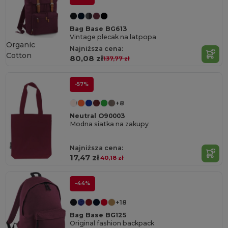
Bag Base BG613
Vintage plecak na latpopa
Organic
Najniższa cena:
Cotton
80,08 zł
137,77 zł
-57%
+8
Neutral O90003
Modna siatka na zakupy
Najniższa cena:
17,47 zł
40,18 zł
-44%
+18
Bag Base BG125
Original fashion backpack