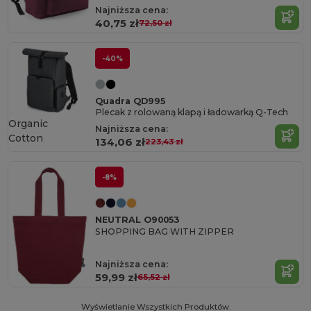
Najniższa cena:
40,75 zł
72,50 zł
-40%
Quadra QD995
Plecak z rolowaną klapą i ładowarką Q-Tech
Organic
Najniższa cena:
Cotton
134,06 zł
223,43 zł
-8%
NEUTRAL O90053
SHOPPING BAG WITH ZIPPER
Najniższa cena:
59,99 zł
65,52 zł
Wyświetlanie Wszystkich Produktów.