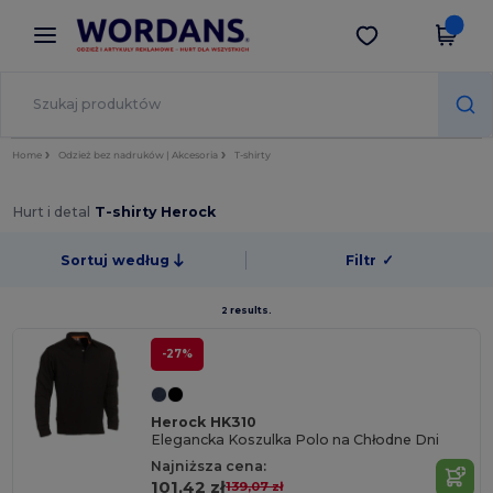
×
Aplikacja Wordans
Pobierz app
Lepsze ceny w aplikacji!
Home
Odzież bez nadruków | Akcesoria
T-shirty
Hurt i detal
T-shirty Herock
Sortuj według
Filtr
✓
2 results.
-27%
Herock HK310
Elegancka Koszulka Polo na Chłodne Dni
Najniższa cena:
101,42 zł
139,07 zł