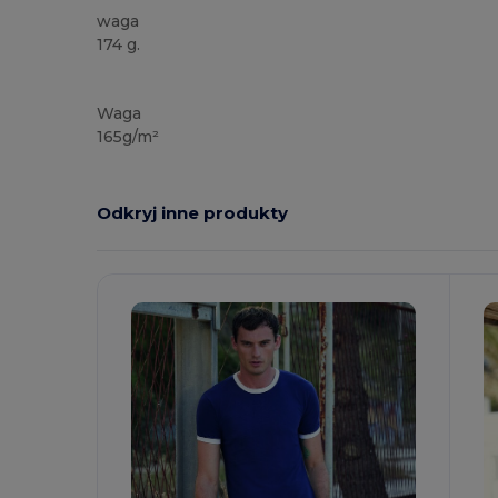
waga
174 g.
Możliwość dostosowania
Duże zapasy
Waga
165g/m²
Odkryj inne produkty
Spersonalizuj!
S