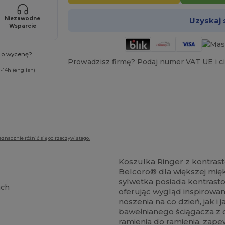
Niezawodne
Uzyskaj
Wsparcie
ć o wycenę?
Prowadzisz firmę? Podaj numer VAT UE i ci
-14h (english)
eznacznie różnić się od rzeczywistego.
Koszulka Ringer z kontra
Belcoro® dla większej mięk
sylwetka posiada kontrasto
ach
oferując wygląd inspirowa
noszenia na co dzień, jak 
bawełnianego ściągacza z
ramienia do ramienia, zape