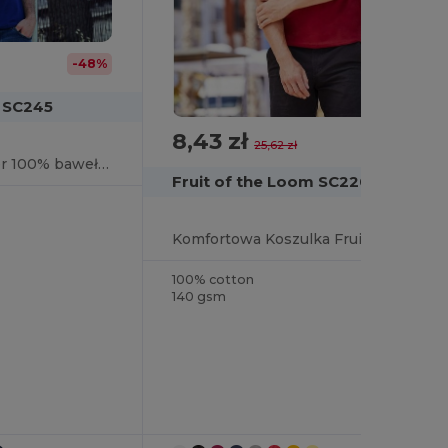
-48%
m SC245
8,43 zł
-67%
25,62 zł
T-shirt męski Ringer 100% bawełna
Fruit of the Loom SC220
Komfortowa Koszulka Fruit of the Loom
100% cotton
140 gsm