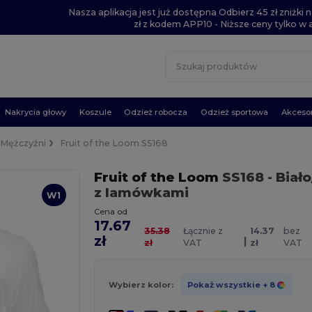
Nasza aplikacja jest już dostępna Odbierz 45 zł zniżk
zł z kodem APP10 - Niższe ceny tylko w ap
Nakrycia głowy
Koszule
Odzież robocza
Odzież sportowa
Akcesor
Mężczyźni
Fruit of the Loom SS168
Fruit of the Loom
SS168
- Biał
z lamówkami
W1
Cena od
17.67
35.38
Łącznie z
14.37
bez
zł
|
zł
VAT
zł
VAT
Wybierz kolor:
Pokaż wszystkie
+ 8