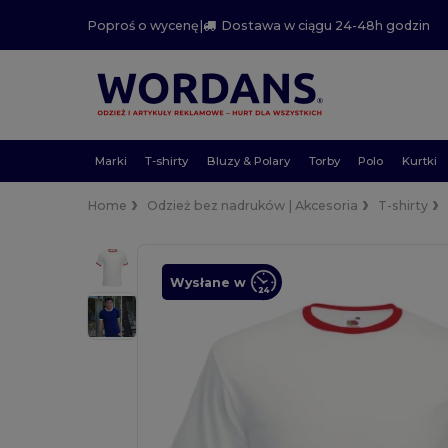
Poproś o wycenę
|
Dostawa w ciągu 24-48h godzin
Marki
T-shirty
Bluzy & Polary
Torby
Polo
Kurtki
Home
Odzież bez nadruków | Akcesoria
T-shirty
Wysłane w