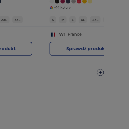
+14 kolory
2XL
3XL
S
M
L
XL
2XL
3XL
W1
France
rodukt
Sprawdź produkt