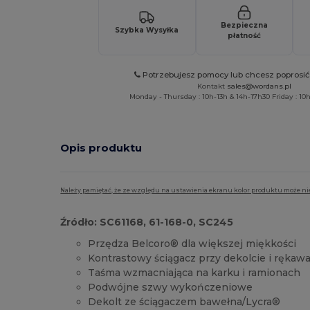
Bezpieczna
Szybka Wysyłka
płatność
Potrzebujesz pomocy lub chcesz poprosi
Kontakt
sales@wordans.pl
Monday - Thursday : 10h-13h & 14h-17h30 Friday : 10h
Opis produktu
Należy pamiętać, że ze względu na ustawienia ekranu kolor produktu może ni
Źródło: SC61168, 61-168-0, SC245
Przędza Belcoro® dla większej miękkości
Kontrastowy ściągacz przy dekolcie i rękaw
Taśma wzmacniająca na karku i ramionach
Podwójne szwy wykończeniowe
Dekolt ze ściągaczem bawełna/Lycra®