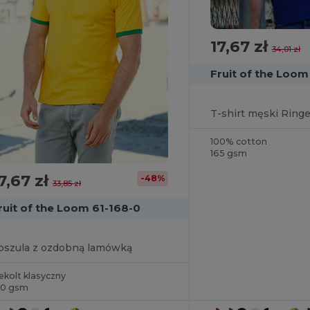
17,67 zł
34,01 zł
Fruit of the Loo
100% cotton
165 gsm
7,67 zł
-48%
33,85 zł
ruit of the Loom 61-168-0
oszula z ozdobną lamówką
ekolt klasyczny
60 gsm