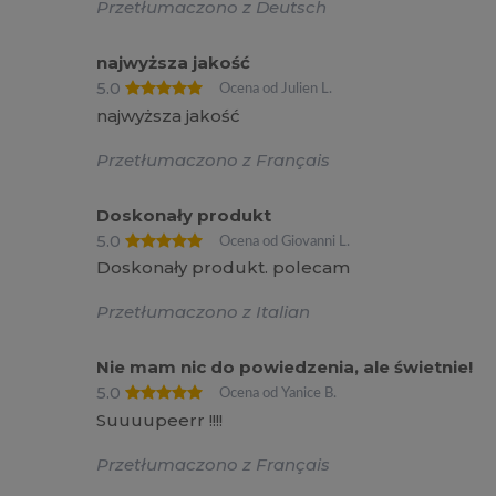
Przetłumaczono z Deutsch
najwyższa jakość
5.0
Ocena od Julien L.
najwyższa jakość
Przetłumaczono z Français
Doskonały produkt
5.0
Ocena od Giovanni L.
Doskonały produkt. polecam
Przetłumaczono z Italian
Nie mam nic do powiedzenia, ale świetnie!
5.0
Ocena od Yanice B.
Suuuupeerr !!!!
Przetłumaczono z Français