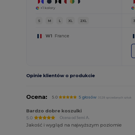
+1 kolory
S
M
L
XL
2XL
W1
France
Opinie klientów o produkcie
Ocena:
5.0
5 głosów
3128 sprzedanych sztuk
Bardzo dobre koszulki
5.0
Ocena od Semi A.
Jakość i wygląd na najwyższym poziomie