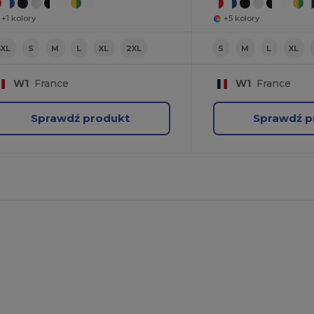
+1 kolory
+5 kolory
3XL
S
M
L
XL
2XL
S
M
L
XL
W1
France
W1
France
Sprawdź produkt
Sprawdź p