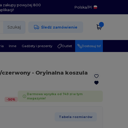
i na zakupy powyżej 800
Polska
/
Pl
likacji!
Szukaj
Śledź zamówienie
ia
Inne
Gadżety i prezenty
Outlet
Dostosuj to!
o/czerwony
- Oryinalna koszula
Darmowa wysyłka od 749 zł w tym
magazynie!
-
50
%
Tabela rozmiarów