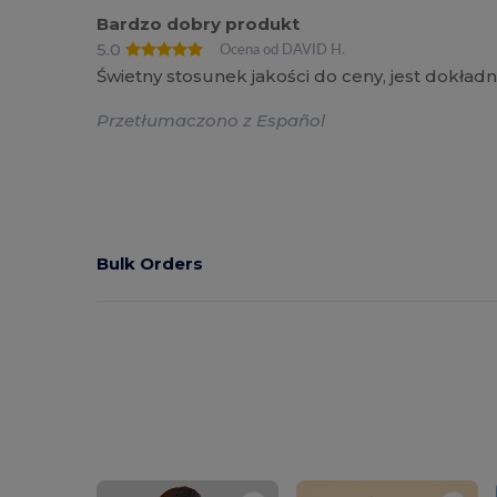
Bardzo dobry produkt
5.0
Ocena od DAVID H.
Świetny stosunek jakości do ceny, jest dokładn
Przetłumaczono z Español
Bulk Orders