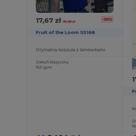
17,67 zł
-50%
35,38 zł
Fruit of the Loom SS168
Oryinalna koszula z lamówkami
Dekolt klasyczny
165 gsm
1
F
K
D
1