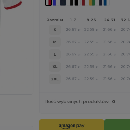
Rozmiar
1-7
8-23
24-71
72-
26.67
22.59
21.66
20.7
S
zł
zł
zł
26.67
22.59
21.66
20.7
M
zł
zł
zł
26.67
22.59
21.66
20.7
L
zł
zł
zł
26.67
22.59
21.66
20.7
XL
zł
zł
zł
26.67
22.59
21.66
20.7
2XL
zł
zł
zł
Ilość wybranych produktów:
0
ne TUTAJ!