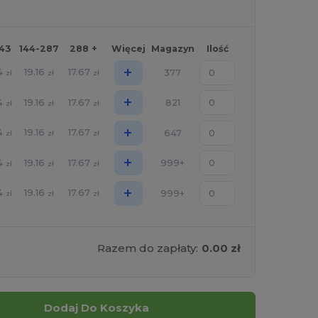
143
144-287
288 +
Więcej
Magazyn
Ilość
+
4
19.16
17.67
377
zł
zł
zł
+
4
19.16
17.67
821
zł
zł
zł
+
4
19.16
17.67
647
zł
zł
zł
+
4
19.16
17.67
999+
zł
zł
zł
+
4
19.16
17.67
999+
zł
zł
zł
Razem do zapłaty:
0.00 zł
Dodaj Do Koszyka