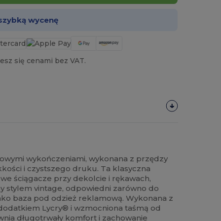
 szybką wycenę
esz się cenami bez VAT.
stowymi wykończeniami, wykonana z przędzy
kości i czystszego druku. Ta klasyczna
we ściągacze przy dekolcie i rękawach,
ny stylem vintage, odpowiedni zarówno do
i jako baza pod odzież reklamową. Wykonana z
 dodatkiem Lycry® i wzmocniona taśmą od
wnia długotrwały komfort i zachowanie