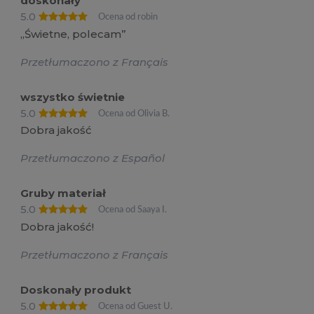
doskonały
5.0
Ocena od robin
„Świetne, polecam”
Przetłumaczono z Français
wszystko świetnie
5.0
Ocena od Olivia B.
Dobra jakość
Przetłumaczono z Español
Gruby materiał
5.0
Ocena od Saaya I.
Dobra jakość!
Przetłumaczono z Français
Doskonały produkt
5.0
Ocena od Guest U.