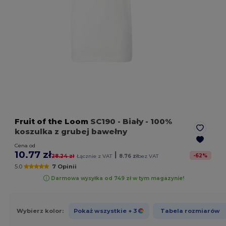
Fruit of the Loom
SC190
- Biały
- 100%
koszulka z grubej bawełny
Cena od
10.77 zł
|
-
62
%
28.24 zł
Łącznie z VAT
8.76 zł
bez VAT
5.0
7 Opinii
Darmowa wysyłka od 749 zł w tym magazynie!
Wybierz kolor:
Pokaż wszystkie
+ 3
Tabela rozmiarów