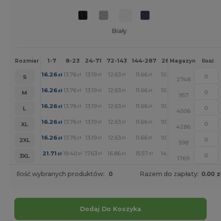
Biały
1-7
8-23
24-71
72-143
144-287
288 +
Więcej
Rozmiar
Magazyn
Ilość
+
16.26
13.76
13.19
12.63
11.66
10.77
zł
zł
zł
zł
zł
zł
S
2748
+
16.26
13.76
13.19
12.63
11.66
10.77
zł
zł
zł
zł
zł
zł
M
957
+
16.26
13.76
13.19
12.63
11.66
10.77
zł
zł
zł
zł
zł
zł
L
4506
+
16.26
13.76
13.19
12.63
11.66
10.77
zł
zł
zł
zł
zł
zł
XL
4286
+
16.26
13.76
13.19
12.63
11.66
10.77
zł
zł
zł
zł
zł
zł
2XL
598
+
21.71
18.40
17.63
16.86
15.57
14.36
zł
zł
zł
zł
zł
zł
3XL
1769
Ilość wybranych produktów:
0
Razem do zapłaty:
0.00 z
Dodaj Do Koszyka