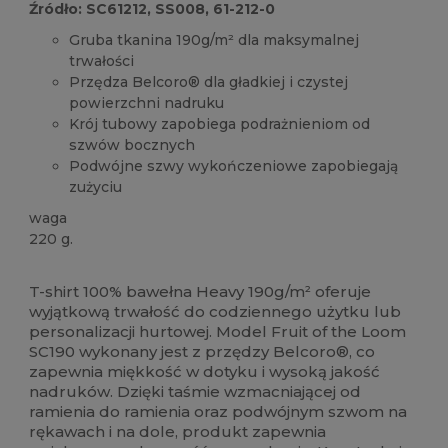
Źródło: SC61212, SS008, 61-212-0
Gruba tkanina 190g/m² dla maksymalnej
trwałości
Przędza Belcoro® dla gładkiej i czystej
powierzchni nadruku
Krój tubowy zapobiega podrażnieniom od
szwów bocznych
Podwójne szwy wykończeniowe zapobiegają
zużyciu
waga
220 g.
Możliwość dostosowania
Duże zapasy
T-shirt 100% bawełna Heavy 190g/m² oferuje
wyjątkową trwałość do codziennego użytku lub
personalizacji hurtowej. Model Fruit of the Loom
SC190 wykonany jest z przędzy Belcoro®, co
zapewnia miękkość w dotyku i wysoką jakość
nadruków. Dzięki taśmie wzmacniającej od
ramienia do ramienia oraz podwójnym szwom na
rękawach i na dole, produkt zapewnia