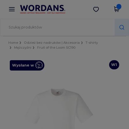
×
Aplikacja Wordans
Pobierz app
Lepsze ceny w aplikacji!
Home
Odzież bez nadruków | Akcesoria
T-shirty
Mężczyźni
Fruit of the Loom SC190
W1
Wysłane w