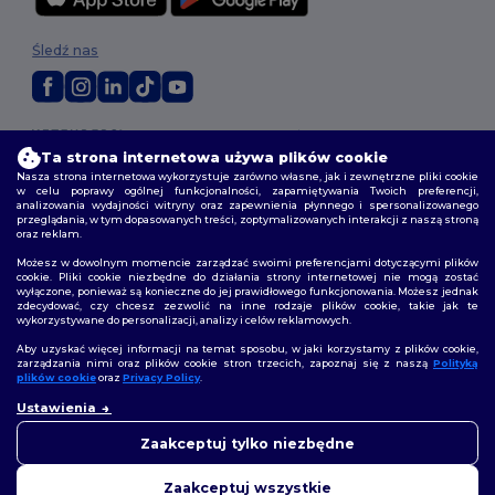
Śledź nas
2026. Wszelkie prawa zastrzeżone
Ta strona internetowa używa plików cookie
Warunki i Zasady
|
Polityka niestandardowa
|
polityka prywatności
|
Polityka plików cookie
|
Mapa strony
Nasza strona internetowa wykorzystuje zarówno własne, jak i zewnętrzne pliki cookie
w celu poprawy ogólnej funkcjonalności, zapamiętywania Twoich preferencji,
analizowania wydajności witryny oraz zapewnienia płynnego i spersonalizowanego
przeglądania, w tym dopasowanych treści, zoptymalizowanych interakcji z naszą stroną
oraz reklam.
Możesz w dowolnym momencie zarządzać swoimi preferencjami dotyczącymi plików
cookie. Pliki cookie niezbędne do działania strony internetowej nie mogą zostać
wyłączone, ponieważ są konieczne do jej prawidłowego funkcjonowania. Możesz jednak
zdecydować, czy chcesz zezwolić na inne rodzaje plików cookie, takie jak te
wykorzystywane do personalizacji, analizy i celów reklamowych.
Aby uzyskać więcej informacji na temat sposobu, w jaki korzystamy z plików cookie,
zarządzania nimi oraz plików cookie stron trzecich, zapoznaj się z naszą
Polityką
plików cookie
oraz
Privacy Policy
.
👋
Cześć
Ustawienia
Jeśli masz jakiekolwiek pytania
lub wątpliwości, możesz
Zaakceptuj tylko niezbędne
skontaktować się z nami w
dowolnym momencie. Nasz
Zaakceptuj wszystkie
chatbot jest tutaj, aby Ci pomóc.