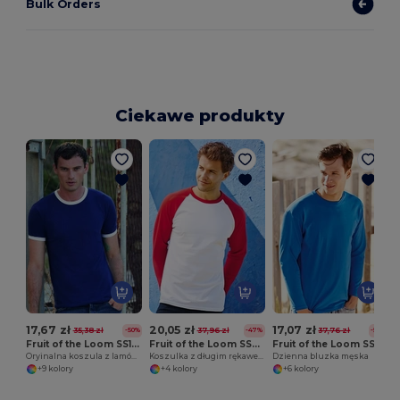
Bulk Orders
Ciekawe produkty
17,67 zł
20,05 zł
17,07 zł
35,38 zł
37,96 zł
37,76 zł
-50%
-47%
-55%
Fruit of the Loom SS168
Fruit of the Loom SS028
Fruit of the Loom SS032
Oryinalna koszula z lamówkami
Koszulka z długim rękawem baseball
Dzienna bluzka męska
+9 kolory
+4 kolory
+6 kolory