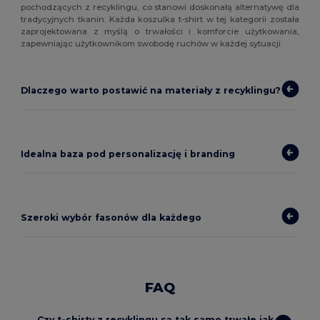
pochodzących z recyklingu, co stanowi doskonałą alternatywę dla
tradycyjnych tkanin. Każda koszulka t-shirt w tej kategorii została
zaprojektowana z myślą o trwałości i komforcie użytkowania,
zapewniając użytkownikom swobodę ruchów w każdej sytuacji.
Dlaczego warto postawić na materiały z recyklingu?
Idealna baza pod personalizację i branding
Szeroki wybór fasonów dla każdego
FAQ
Czy t-shirty z recyklingu są tak samo trwałe jak