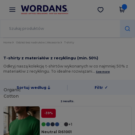
×
Aplikacja Wordans
Pobierz app
Lepsze ceny w aplikacji!
Home
Odzież bez nadruków | Akcesoria
T-shirty
T-shirty z materiałów z recyklingu (min. 50%)
Odkryj naszą kolekcję t-shirtów wykonanych w co najmniej 50% z
materiałów z recyklingu. To idealne rozwiązani…
See more
Sortuj według
Filtr
✓
Organic
Cotton
2 results.
-39%
+1
Neutral R61001