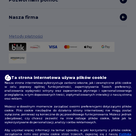
Nasza firma
Metody płatności
Opcje dostawy
Ta strona internetowa używa plików cookie
Nasza strona internetowa wykorzystuje zarówno własne, jak i zewnętrzne pliki cookie
w celu poprawy ogólnej funkcjonalności, zapamiętywania Twoich preferencji,
analizowania wydajności witryny oraz zapewnienia płynnego i spersonalizowanego
przeglądania, w tym dopasowanych treści, zoptymalizowanych interakcji z naszą stroną
oraz reklam.
Możesz w dowolnym momencie zarządzać swoimi preferencjami dotyczącymi plików
cookie. Pliki cookie niezbędne do działania strony internetowej nie mogą zostać
wyłączone, ponieważ są konieczne do jej prawidłowego funkcjonowania. Możesz jednak
Śledź nas
zdecydować, czy chcesz zezwolić na inne rodzaje plików cookie, takie jak te
wykorzystywane do personalizacji, analizy i celów reklamowych.
Aby uzyskać więcej informacji na temat sposobu, w jaki korzystamy z plików cookie,
zarządzania nimi oraz plików cookie stron trzecich, zapoznaj się z naszą
Polityką