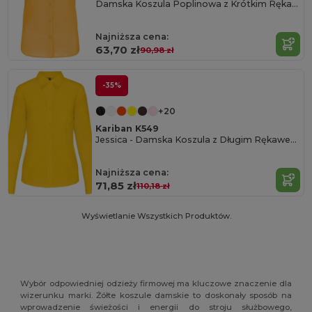
Damska Koszula Poplinowa z Krótkim Rękawem
Najniższa cena:
63,70 zł
90,98 zł
-35%
+20
Kariban K549
Jessica - Damska Koszula z Długim Rękawem z Polikotonu
Najniższa cena:
71,85 zł
110,18 zł
Wyświetlanie Wszystkich Produktów.
Wybór odpowiedniej odzieży firmowej ma kluczowe znaczenie dla
wizerunku marki. Żółte koszule damskie to doskonały sposób na
wprowadzenie świeżości i energii do stroju służbowego,