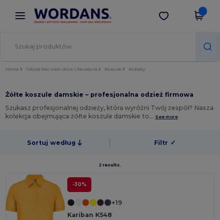
×
Aplikacja Wordans
Pobierz app
Lepsze ceny w aplikacji!
Home
Odzież bez nadruków | Akcesoria
Koszule
Kobiety
Żółte koszule damskie – profesjonalna odzież firmowa
Szukasz profesjonalnej odzieży, która wyróżni Twój zespół? Nasza
kolekcja obejmująca żółte koszule damskie to…
See more
Sortuj według
Filtr
✓
2 results.
-30%
+19
Kariban K548