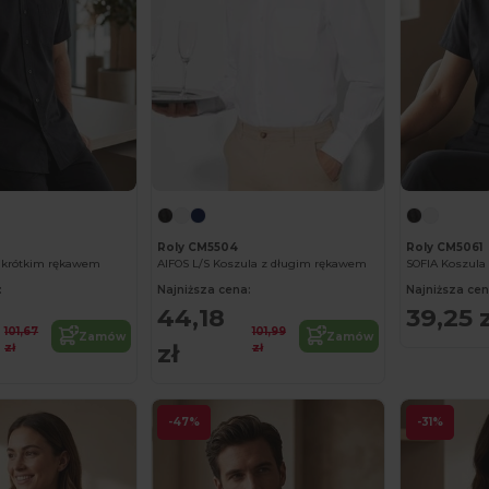
Roly CM5504
Roly CM5061
z krótkim rękawem
AIFOS L/S Koszula z długim rękawem
:
Najniższa cena:
Najniższa cen
44,18
39,25 z
101,67
101,99
Zamów
Zamów
zł
zł
zł
-47%
-31%