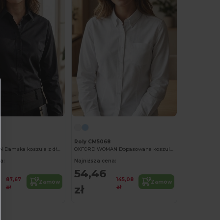
Roly CM5068
MOSCU WOMAN Damska koszula z długim rękawem wykonana z elastycznego materiału
OXFORD WOMAN Dopasowana koszula z długim rękawem z kieszenią na lewej piersi
a:
Najniższa cena:
54,46
87,67
145,08
Zamów
Zamów
zł
zł
zł