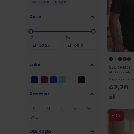
Koszule
Roly
Cena
Z
Do
zł
zł
kolor
Roly CM5503
AIFOS Koszula 
Najniższa cena
42,28
Rozmiar
zł
S
M
L
XL
2XL
-46%
3XL
Dla kogo