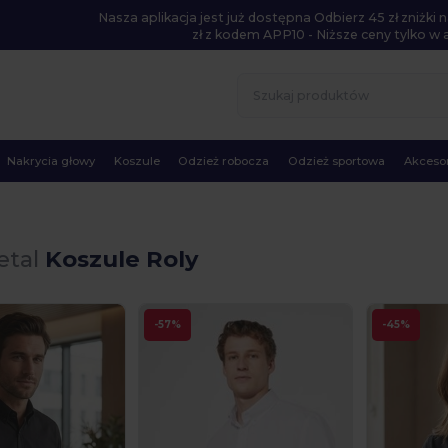
Nasza aplikacja jest już dostępna Odbierz 45 zł zniżk
zł z kodem APP10 - Niższe ceny tylko w ap
Nakrycia głowy
Koszule
Odzież robocza
Odzież sportowa
Akcesor
etal
Koszule Roly
-57%
-45%