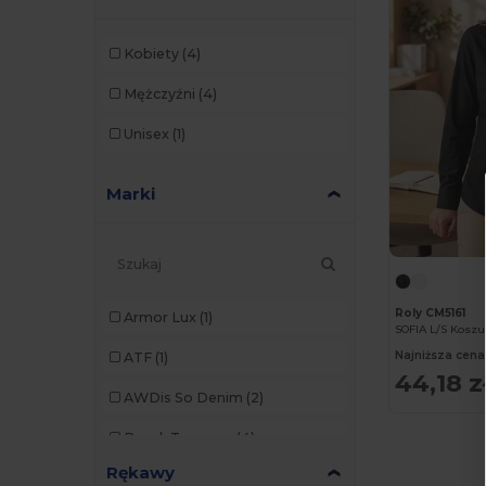
Kobiety
(4)
Mężczyźni
(4)
Unisex
(1)
Marki
Roly CM5161
Armor Lux
(1)
SOFIA L/S Kosz
Najniższa cena
ATF
(1)
44,18 z
AWDis So Denim
(2)
Brook Taverner
(4)
Rękawy
Build Your Brand
(2)