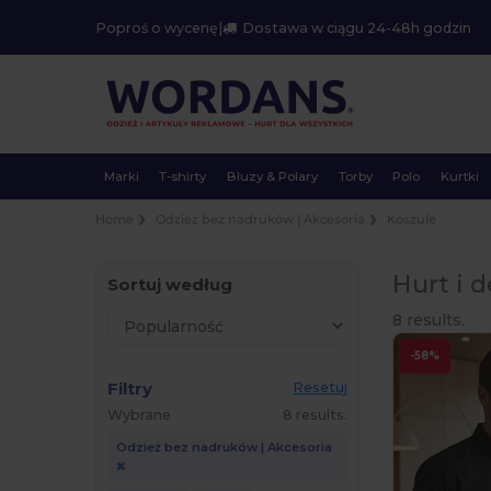
Poproś o wycenę
|
Dostawa w ciągu 24-48h godzin
Marki
T-shirty
Bluzy & Polary
Torby
Polo
Kurtki
Home
Odzież bez nadruków | Akcesoria
Koszule
Hurt i d
Sortuj według
8 results.
-58%
Filtry
Resetuj
Wybrane
8 results.
Odzież bez nadruków | Akcesoria