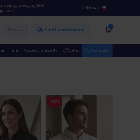
i na zakupy powyżej 800
Polska
/
Pl
likacji!
Szukaj
Śledź zamówienie
ia
Inne
Gadżety i prezenty
Outlet
Dostosuj to!
-62%