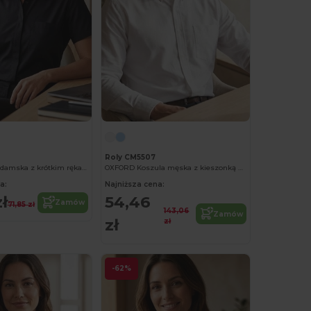
Roly CM5507
SOFIA Koszula damska z krótkim rękawem i kieszenią na lewej piersi
OXFORD Koszula męska z kieszonką na lewej piersi
a:
Najniższa cena:
ł
54,46
Zamów
71,85 zł
143,06
Zamów
zł
zł
-62%