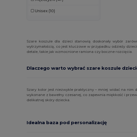
Unisex
(10)
Szare koszule dla dzieci stanowią doskonały wybór zarówn
wytrzymałością, co jest kluczowe w przypadku odzieży dzi
detale, takie jak wzmocnione ramiona czy boczne rozcięcia.
Dlaczego warto wybrać szare koszule dziec
Szary kolor jest niezwykle praktyczny – mniej widać na nim
wykonane z bawełny czesanej, co zapewnia miękkość i przewi
delikatnej skóry dziecka.
Idealna baza pod personalizację