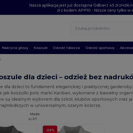
Nasza aplikacja jest już dostępna Odbierz 45 zł zniżk
zł z kodem APP10 - Niższe ceny tylko w ap
Nakrycia głowy
Koszule
Odzież robocza
Odzież sportowa
Akcesor
i
oszule dla dzieci – odzież bez nadruk
e dla dzieci to fundament eleganckiej i praktycznej garderoby.
e jak koszulki polo marki Kariban, wykonane z bawełny organi
w są idealnym wyborem dla szkół, klubów sportowych oraz jak
 najmłodszych w uniwersalnym, szarym kolorze.
Made
in
PT
-24%