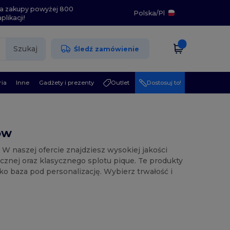
i na zakupy powyżej 800
Polska
/
Pl
likacji!
Szukaj
Śledź zamówienie
ia
Inne
Gadżety i prezenty
Outlet
Dostosuj to!
ów
 W naszej ofercie znajdziesz wysokiej jakości
cznej oraz klasycznego splotu pique. Te produkty
o baza pod personalizację. Wybierz trwałość i