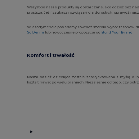
Wszystkie nasze produkty są dostarczane jako odzież bez nadru
prostsza. Jeśli szukasz rozwiązań dla dorosłych, sprawdź nas
W asortymencie posiadamy również szeroki wybór fasonów dla
So Denim
lub nowoczesne propozycje od
Build Your Brand
.
Komfort i trwałość
Nasza odzież dziecięca została zaprojektowana z myślą o 
kształt nawet po wielu praniach. Niezależnie od tego, czy pot