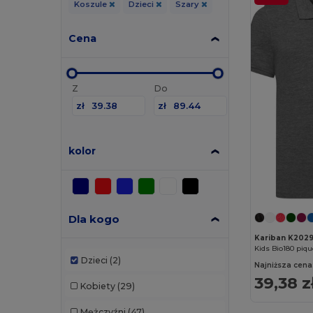
Koszule
Dzieci
Szary
Cena
Z
Do
zł
zł
kolor
Dla kogo
Kariban K202
Kids Bio180 piqu
Dzieci
(2)
Najniższa cena
39,38 z
Kobiety
(29)
Mężczyźni
(47)