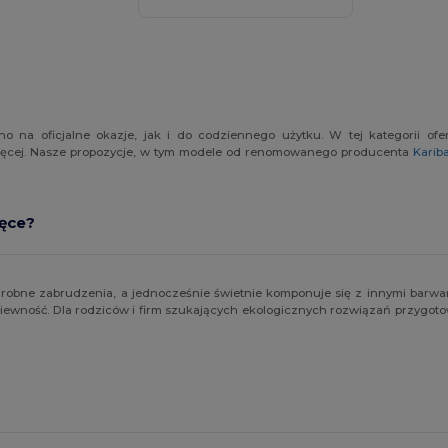
o na oficjalne okazje, jak i do codziennego użytku. W tej kategorii ofe
ecięcej. Nasze propozycje, w tym modele od renomowanego producenta
Karib
ięce?
 drobne zabrudzenia, a jednocześnie świetnie komponuje się z innymi barw
ewność. Dla rodziców i firm szukających ekologicznych rozwiązań przygotow