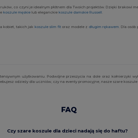
ków, co czyni je idealnym płótnem dla Twoich projektów. Dzięki brakowi metek
ze
koszule męskie
lub eleganckie
koszule damskie Russell
.
 kobiet, takich jak
koszule slim fit
oraz modele z
długim rękawem
. Dla osób
intensywnym użytkowaniu. Podwójne przeszycia na dole oraz kołnierzyki w
rzebujesz odzieży dla uczniów, czy na eventy promocyjne, nasze szare koszul
FAQ
Czy szare koszule dla dzieci nadają się do haftu?