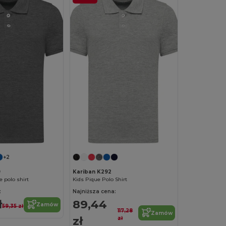
+2
9
Kariban K292
e polo shirt
Kids Pique Polo Shirt
:
Najniższa cena:
ł
89,44
Zamów
59,35 zł
117,28
Zamów
zł
zł