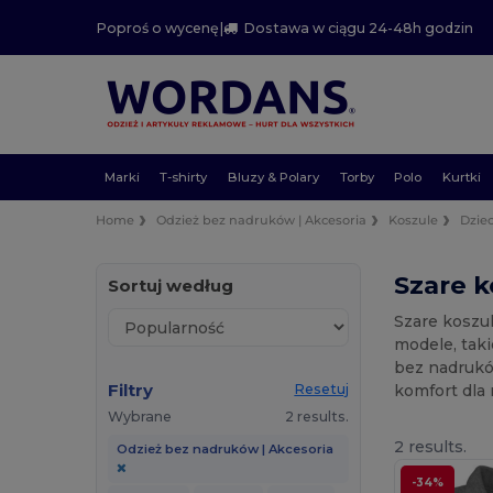
Poproś o wycenę
|
Dostawa w ciągu 24-48h godzin
Marki
T-shirty
Bluzy & Polary
Torby
Polo
Kurtki
Home
Odzież bez nadruków | Akcesoria
Koszule
Dziec
Szare k
Sortuj według
Szare koszul
modele, taki
bez nadrukó
Filtry
komfort dla
Resetuj
Wybrane
2 results.
2 results.
Odzież bez nadruków | Akcesoria
-34%