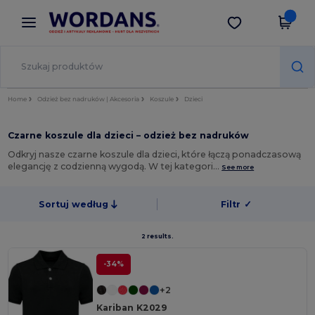
×
Aplikacja Wordans
Pobierz app
Lepsze ceny w aplikacji!
Home
Odzież bez nadruków | Akcesoria
Koszule
Dzieci
Czarne koszule dla dzieci – odzież bez nadruków
Odkryj nasze czarne koszule dla dzieci, które łączą ponadczasową
elegancję z codzienną wygodą. W tej kategori…
See more
Sortuj według
Filtr
✓
2 results.
-34%
+2
Kariban K2029