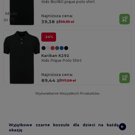
Kids Bio180 pique polo shirt
Made
Najniższa cena:
in
PT
39,38 zł
59,35 zł
-24%
Kariban K292
Kids Pique Polo Shirt
Najniższa cena:
89,44 zł
117,28 zł
Wyświetlanie Wszystkich Produktów.
Wyjątkowe czarne koszule dla dzieci na każdą
okazję