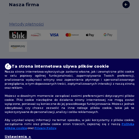
Nasza firma
Metody płatności
Opcje dostawy
Ta strona internetowa używa plików cookie
Nasza strona internetowa wykorzystuje zarówno własne, jak i zewnętrzne pliki cookie
w celu poprawy ogólnej funkcjonalności, zapamiętywania Twoich preferencji,
analizowania wydajności witryny oraz zapewnienia płynnego i spersonalizowanego
przeglądania, w tym dopasowanych treści, zoptymalizowanych interakcji z naszą stroną
oraz reklam.
Możesz w dowolnym momencie zarządzać swoimi preferencjami dotyczącymi plików
cookie. Pliki cookie niezbędne do działania strony internetowej nie mogą zostać
wyłączone, ponieważ są konieczne do jej prawidłowego funkcjonowania. Możesz jednak
Śledź nas
zdecydować, czy chcesz zezwolić na inne rodzaje plików cookie, takie jak te
wykorzystywane do personalizacji, analizy i celów reklamowych.
Aby uzyskać więcej informacji na temat sposobu, w jaki korzystamy z plików cookie,
zarządzania nimi oraz plików cookie stron trzecich, zapoznaj się z naszą
Polityką
plików cookie
oraz
Privacy Policy
.
2026. Wszelkie prawa zastrzeżone
Ustawienia
Warunki i Zasady
|
Polityka niestandardowa
|
polityka prywatności
|