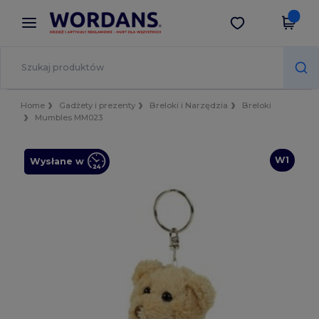
×
Aplikacja Wordans
Pobierz app
Lepsze ceny w aplikacji!
Home
Gadżety i prezenty
Breloki i Narzędzia
Breloki
Mumbles MM023
W1
Wysłane w