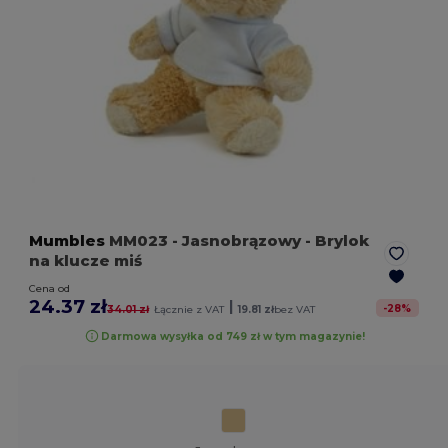
Mumbles
MM023
- Jasnobrązowy
- Brylok
na klucze miś
Cena od
24.37 zł
|
-
28
%
34.01 zł
Łącznie z VAT
19.81 zł
bez VAT
Darmowa wysyłka od 749 zł w tym magazynie!