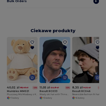
Bulk Orders
Ciekawe produkty
40,02 zł
11,05 zł
8,35 zł
85,45 zł
22,31 zł
14,12 zł
-53%
-50%
-41%
Mumbles MM021
Result RC033
Result RC046
Pluszowy Miś Miodowy z Kremową Koszulką
Wooly ski hat with Thinsulate™ insulation
Reversible fashion fit hat
+1 kolory
+5 kolory
+6 kolory