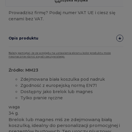
Szybka Wysyłka
Prowadzisz firmę? Podaj numer VAT UE i ciesz się
cenami bez VAT.
Opis produktu
Należy pamiętać, że ze względu na ustawienia ekranu kolor produktu może
nieznacznie różnić się od rzeczywistego.
Źródło: MM23
Zdejmowana biała koszulka pod nadruk
Zgodność z europejską normą EN71
Dostępny jako brelok lub magnes
Tylko pranie ręczne
waga
34 g.
Brelok lub magnes miś ze zdejmowaną białą
koszulką, idealny do personalizacji promocyjnej i
prezentów hurtowych. Ten uroczy pluszowy