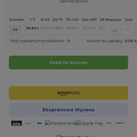
Jasnobrązowy
1-7
8-23
24-71
72-143
144-287
288 +
Więcej
Rozmiar
Magazyn
Ilość
+
36.83
31.19
29.89
28.60
26.43
24.37
zł
zł
zł
zł
zł
zł
XS
179
Ilość wybranych produktów:
0
Razem do zapłaty:
0.00 z
Dodaj Do Koszyka
Spersonalizuj!
Ekspresowa Wycena