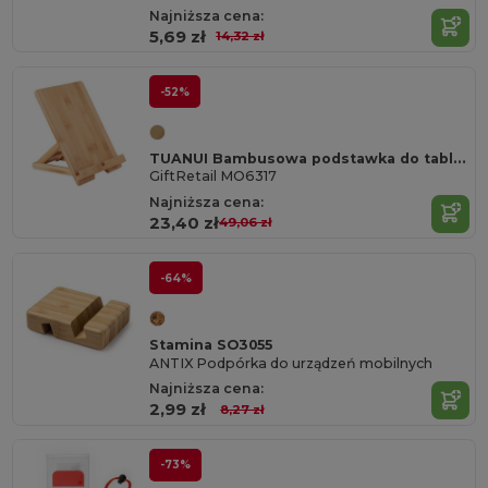
Najniższa cena:
5,69 zł
14,32 zł
-52%
TUANUI Bambusowa podstawka do tabletu
GiftRetail MO6317
Najniższa cena:
23,40 zł
49,06 zł
-64%
Stamina SO3055
ANTIX Podpórka do urządzeń mobilnych
Najniższa cena:
2,99 zł
8,27 zł
-73%