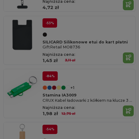
Najniższa cena:
4,72 zł
-53%
SILICARD Silikonowe etui do kart płatni
GiftRetail MO8736
Najniższa cena:
1,45 zł
3,11 zł
-84%
+1
Stamina IA3009
CRUX Kabel ładowarki z kółkiem na klucze 3 w 1
Najniższa cena:
1,98 zł
12,75 zł
-54%