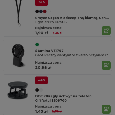
-43%
Smycz Sagan z odczepianą klamrą, uchwyt do telefonu
EgotierPro 102508
Najniższa cena:
1,90 zł
3,35 zł
Stamina VE1797
GIZA Ręczny wentylator z karabińczykiem i funkcją oparcia
Najniższa cena:
20,98 zł
-48%
DOT Okrągły uchwyt na telefon
GiftRetail MO9760
Najniższa cena:
1,45 zł
2,78 zł