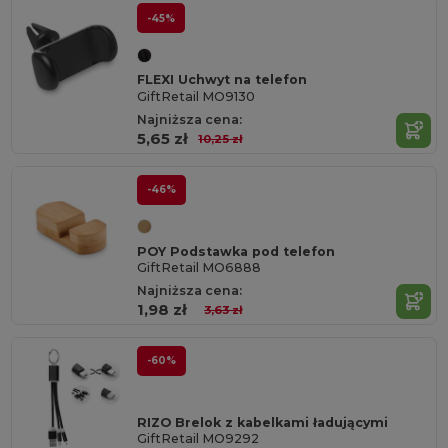
-45%
FLEXI Uchwyt na telefon
GiftRetail MO9130
Najniższa cena:
5,65 zł
10,25 zł
-46%
POY Podstawka pod telefon
GiftRetail MO6888
Najniższa cena:
1,98 zł
3,63 zł
-60%
RIZO Brelok z kabelkami ładującymi
GiftRetail MO9292