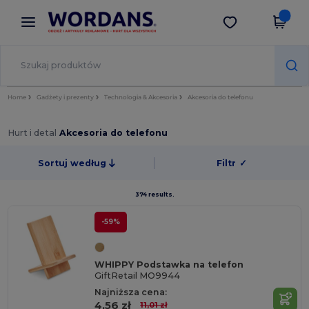
×
Aplikacja Wordans
Pobierz app
Lepsze ceny w aplikacji!
Home
Gadżety i prezenty
Technologia & Akcesoria
Akcesoria do telefonu
Hurt i detal
Akcesoria do telefonu
Sortuj według
Filtr
✓
374 results.
-59%
WHIPPY Podstawka na telefon
GiftRetail MO9944
Najniższa cena:
4,56 zł
11,01 zł