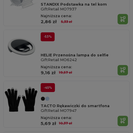
STANDIX Podstawka na tel kom
GiftRetail MO7937
Najniższa cena:
2,86 zł
5,33 zł
-53%
HELIE Przenośna lampa do selfie
GiftRetail MO6242
Najniższa cena:
9,16 zł
19,57 zł
-45%
TACTO Rękawiczki do smartfona
GiftRetail MO7947
Najniższa cena:
5,69 zł
10,37 zł