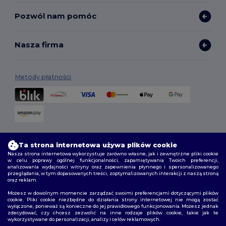
Pozwól nam pomóc
Nasza firma
Metody płatności
Opcje dostawy
Ta strona internetowa używa plików cookie
Nasza strona internetowa wykorzystuje zarówno własne, jak i zewnętrzne pliki cookie
w celu poprawy ogólnej funkcjonalności, zapamiętywania Twoich preferencji,
analizowania wydajności witryny oraz zapewnienia płynnego i spersonalizowanego
przeglądania, w tym dopasowanych treści, zoptymalizowanych interakcji z naszą stroną
oraz reklam.
Możesz w dowolnym momencie zarządzać swoimi preferencjami dotyczącymi plików
cookie. Pliki cookie niezbędne do działania strony internetowej nie mogą zostać
wyłączone, ponieważ są konieczne do jej prawidłowego funkcjonowania. Możesz jednak
Śledź nas
zdecydować, czy chcesz zezwolić na inne rodzaje plików cookie, takie jak te
wykorzystywane do personalizacji, analizy i celów reklamowych.