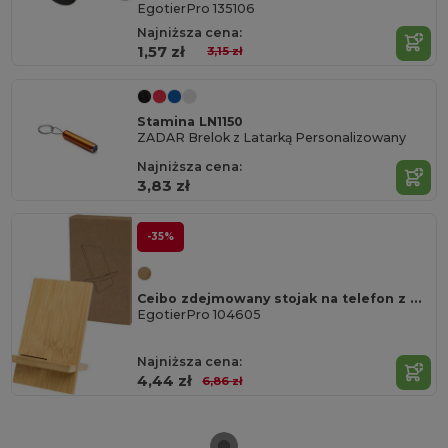
EgotierPro 135106
Najniższa cena:
1,57 zł
3,15 zł
Stamina LN1150
ZADAR Brelok z Latarką Personalizowany
Najniższa cena:
3,83 zł
-35%
Ceibo zdejmowany stojak na telefon z bambusa
EgotierPro 104605
Najniższa cena:
4,44 zł
6,86 zł