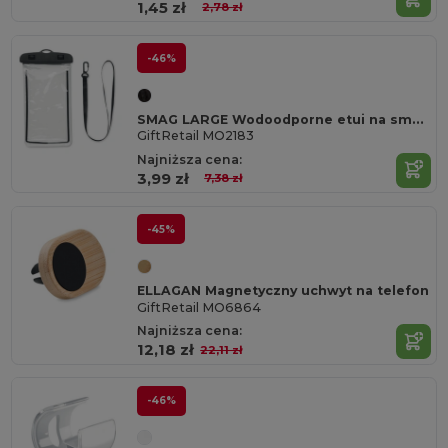
1,45 zł
2,78 zł
-46%
SMAG LARGE Wodoodporne etui na smartfon
GiftRetail MO2183
Najniższa cena:
3,99 zł
7,38 zł
-45%
ELLAGAN Magnetyczny uchwyt na telefon
GiftRetail MO6864
Najniższa cena:
12,18 zł
22,11 zł
-46%