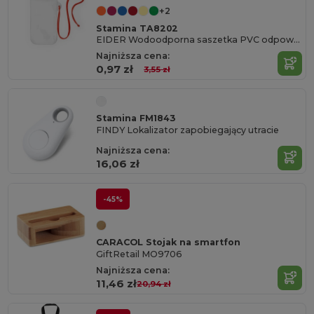
+2
Stamina TA8202
EIDER Wodoodporna saszetka PVC odpowiednia dla ekranów dotykowych
Najniższa cena:
0,97 zł
3,55 zł
Stamina FM1843
FINDY Lokalizator zapobiegający utracie
Najniższa cena:
16,06 zł
-45%
CARACOL Stojak na smartfon
GiftRetail MO9706
Najniższa cena:
11,46 zł
20,94 zł