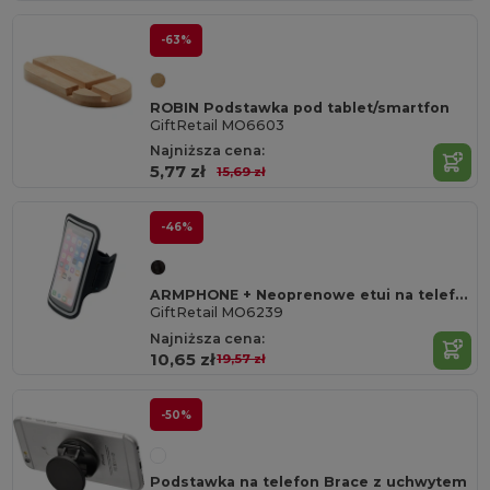
-63%
ROBIN Podstawka pod tablet/smartfon
GiftRetail MO6603
Najniższa cena:
5,77 zł
15,69 zł
-46%
ARMPHONE + Neoprenowe etui na telefon
GiftRetail MO6239
Najniższa cena:
10,65 zł
19,57 zł
-50%
Podstawka na telefon Brace z uchwytem