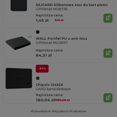
SILICARD Silikonowe etui do kart płatni
GiftRetail MO8736
Najniższa cena:
1,45 zł
3,11 zł
WALL Portfel PU z anti-loss
GiftRetail MO2697
Najniższa cena:
64,31 zł
-84%
Chipolo 124526
CARD karta śledząca
Najniższa cena:
160,04 zł
989,28 zł
Wyświetlanie Wszystkich Produktów.