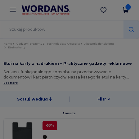
×
Aplikacja Wordans
Pobierz app
Lepsze ceny w aplikacji!
Home
Gadżety i prezenty
Technologia & Akcesoria
Akcesoria do telefonu
Etui na karty
Etui na karty z nadrukiem – Praktyczne gadżety reklamowe
Szukasz funkcjonalnego sposobu na przechowywanie
dokumentów i kart płatniczych? Nasza kategoria etui na karty…
See more
Sortuj według
Filtr
✓
3 results.
-53%