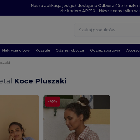
Nasza aplikacja jest już dostępna Odbierz 45 zł zniżk
zł z kodem APP10 - Niższe ceny tylko w ap
Nakrycia głowy
Koszule
Odzież robocza
Odzież sportowa
Akcesor
uszaki
etal
Koce Pluszaki
-45%