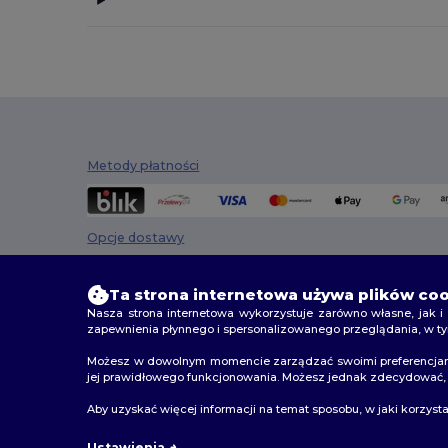
Metody płatności
Opcje dostawy
Ta strona internetowa używa plików co
Nasza strona internetowa wykorzystuje zarówno własne, jak i 
zapewnienia płynnego i spersonalizowanego przeglądania, w ty
Możesz w dowolnym momencie zarządzać swoimi preferencjami d
jej prawidłowego funkcjonowania. Możesz jednak zdecydować, cz
2026. Wszelkie prawa zastrzeżone
Aby uzyskać więcej informacji na temat sposobu, w jaki korzyst
Warunki i Zasady
|
Polityka niestandardowa
|
polityka
Ustawienia