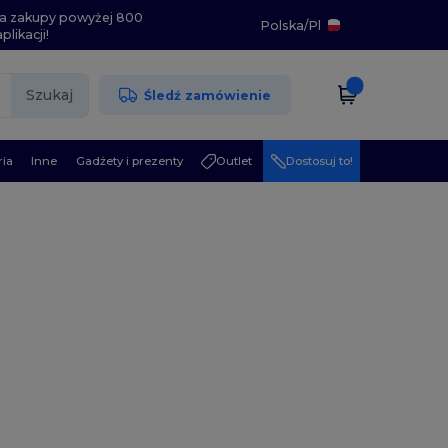
i na zakupy powyżej 800
Polska
/
Pl
likacji!
Szukaj
Śledź zamówienie
ia
Inne
Gadżety i prezenty
Outlet
Dostosuj to!