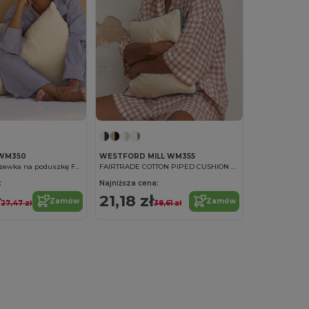
 WM350
WESTFORD MILL WM355
Bawełniana poszewka na poduszkę Fairtrade
FAIRTRADE COTTON PIPED CUSHION COVER
:
Najniższa cena:
ł
21,18 zł
Zamów
Zamów
27,47 zł
38,61 zł