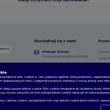
Skontaktuj się z nami
Pozw
Obsługa Klienta
Centru
customerservice@wordans.pl
Ceny H
Zwroty 
Sprzedaż
sales@wordans.pl
Opcje 
okie
zewnętrzne pliki cookie w celu poprawy ogólnej funkcjonalności, zapamiętyw
Kody 
Śledzenie przesyłki
m dopasowanych treści, zoptymalizowanych interakcji z naszą stroną oraz rekl
otyczącymi plików cookie. Pliki cookie niezbędne do działania strony inte
y chcesz zezwolić na inne rodzaje plików cookie, takie jak te wykorzystywane 
👋
C
amy z plików cookie, zarządzania nimi oraz plików cookie stron trzecich, zapoz
Jeśli
 prywatności
|
Polityka plików cookie
|
Mapa strony
skont