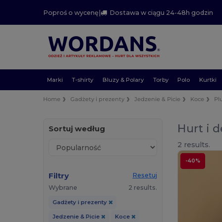
Poproś o wycenę
|
Dostawa w ciągu 24-48h godzin
Marki
T-shirty
Bluzy & Polary
Torby
Polo
Kurtki
Home
Gadżety i prezenty
Jedzenie & Picie
Koce
Pl
Hurt i d
Sortuj według
2 results.
-40%
Filtry
Resetuj
Wybrane
2 results.
Gadżety i prezenty
Jedzenie & Picie
Koce