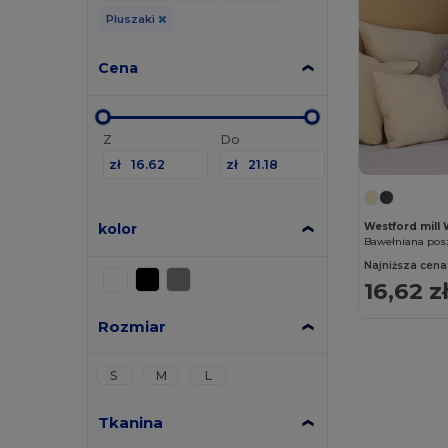
Pluszaki
Cena
Z
Do
zł
zł
kolor
Westford mill
Najniższa cena
16,62 z
Rozmiar
S
M
L
Tkanina