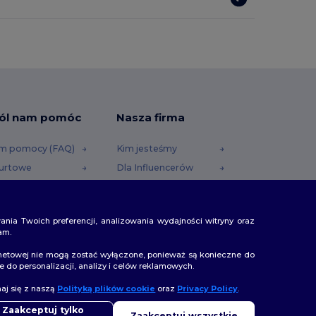
ól nam pomóc
Nasza firma
m pomocy (FAQ)
Kim jesteśmy
urtowe
Dla Influencerów
i reklamacje
Skontaktuj się z nami
dostawy
Kariera
ania Twoich preferencji, analizowania wydajności witryny oraz
Rabatowe
am.
rnetowej nie mogą zostać wyłączone, ponieważ są konieczne do
do personalizacji, analizy i celów reklamowych.
ześć
naj się z naszą
Polityką plików cookie
oraz
Privacy Policy
.
 masz jakiekolwiek pytania lub wątpliwości, możesz
aktować się z nami w dowolnym momencie. Nasz chatbot jest
Zaakceptuj tylko
Zaakceptuj wszystkie