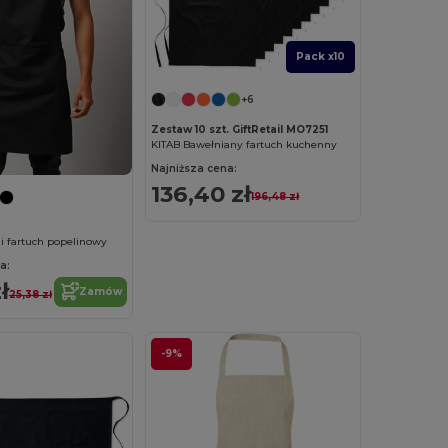
Pack x10
+6
Zestaw 10 szt. GiftRetail MO7251
KITAB Bawełniany fartuch kuchenny
Najniższa cena:
136,40 zł
196,48 zł
 fartuch popelinowy
a:
ł
Zamów
25,38 zł
-9%