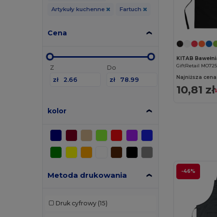
Artykuły kuchenne
Fartuch
Cena
GiftRetail MO725
Z
Do
Najniższa cena
zł
zł
10,81 zł
kolor
-46%
Metoda drukowania
Druk cyfrowy
(15)