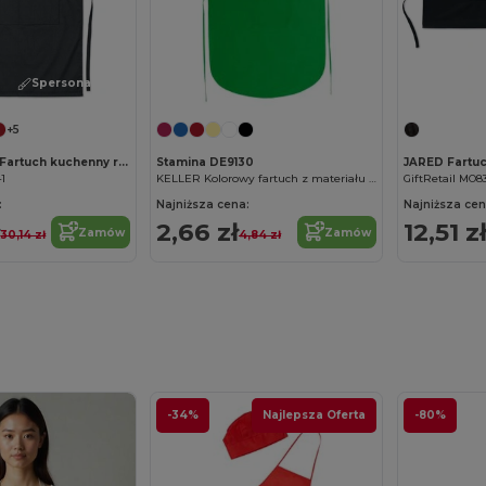
Spersonalizuj!
+5
FITTED KITAB Fartuch kuchenny regulowany
Stamina DE9130
JARED Fartu
41
KELLER Kolorowy fartuch z materiału non woven z kieszenią na środku
GiftRetail MO8
:
Najniższa cena:
Najniższa cen
ł
2,66 zł
12,51 z
Zamów
Zamów
30,14 zł
4,84 zł
-34%
Najlepsza Oferta
-80%