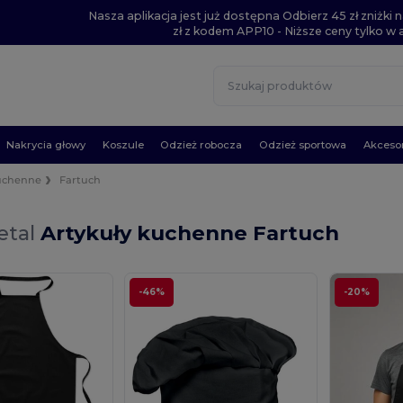
Nasza aplikacja jest już dostępna Odbierz 45 zł zniżk
zł z kodem APP10 - Niższe ceny tylko w ap
Nakrycia głowy
Koszule
Odzież robocza
Odzież sportowa
Akcesor
kuchenne
Fartuch
etal
Artykuły kuchenne Fartuch
-46%
-20%