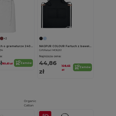
Spersonalizuj!
+2
Andrea fartuch o gramaturze 240 g/m² z regulowanym paskiem na szyję
NAGPUR COLOUR Fartuch z bawełny 340 gr/m²
334
GiftRetail MO6261
a:
Najniższa cena:
ł
44,86
Zamów
80,61 zł
108,65
Zamów
zł
zł
Organic
Cotton
-52%