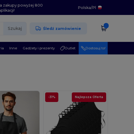
i na zakupy powyżej 800
Polska
/
Pl
likacji!
Szukaj
Śledź zamówienie
ia
Inne
Gadżety i prezenty
Outlet
Dostosuj to!
-31%
Najlepsza Oferta