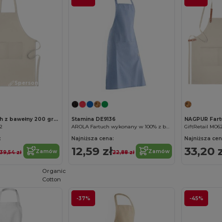
Spersonalizuj!
RAIPUR Fartuch z bawełny 200 gr/m²
Stamina DE9136
62
AROLA Fartuch wykonany w 100% z bawełny z recyklingu o cętkowanym wykończeniu
GiftRetail MO6
:
Najniższa cena:
Najniższa cen
12,59 zł
33,20 z
Zamów
Zamów
39,54 zł
22,88 zł
Organic
Cotton
-37%
-45%