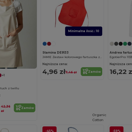
Minimalna ilość.: 10
Stamina DE9133
JAMIE Zestaw kolorowego fartuszka z włókniny i czapeczki dla dzieci
EgotierPro 113
Najniższa cena:
Najniższa cen
4,96 zł
16,22 z
Zamów
7,46 zł
+1
tuch z twillu
:
42,36
Zamów
zł
Organic
Cotton
-45%
-59%