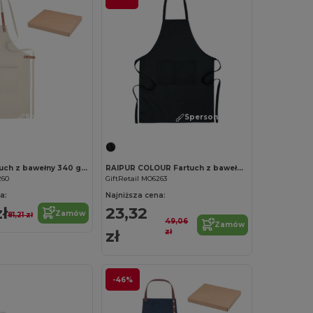
Spersonalizuj!
Spersonalizuj!
NAGPUR Fartuch z bawełny 340 gr/m²
RAIPUR COLOUR Fartuch z bawełny 200 gr/m²
260
GiftRetail MO6263
a:
Najniższa cena:
ł
23,32
Zamów
81,21 zł
49,06
Zamów
zł
zł
-46%