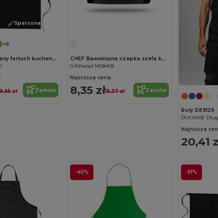
Spersonalizuj!
Spersonalizuj!
+6
KITAB Bawełniany fartuch kuchenny
CHEF Bawełniana czapka szefa kuchni
1
GiftRetail MO8409
:
Najniższa cena:
8,35 zł
Zamów
Zamów
19,65 zł
15,37 zł
Roly DE9129
DUCASSE Długi
Najniższa cen
20,41 z
-45%
-51%