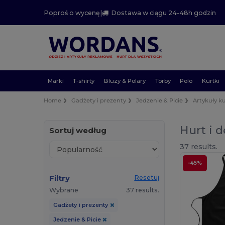
Poproś o wycenę
|
Dostawa w ciągu 24-48h godzin
Marki
T-shirty
Bluzy & Polary
Torby
Polo
Kurtki
Home
Gadżety i prezenty
Jedzenie & Picie
Artykuły 
Hurt i d
Sortuj według
37 results.
-45%
Filtry
Resetuj
Wybrane
37 results.
Gadżety i prezenty
Jedzenie & Picie