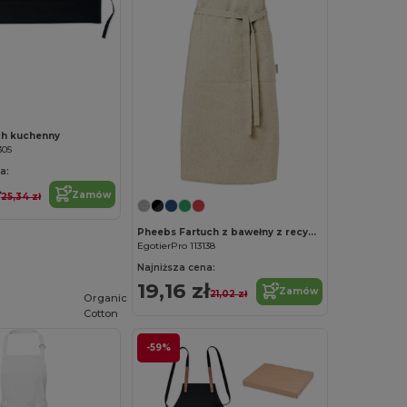
Spersonalizuj!
ch kuchenny
305
a:
ł
Zamów
25,34 zł
Pheebs Fartuch z bawełny z recyklingu o gramaturze 200 g/m²
EgotierPro 113138
Najniższa cena:
19,16 zł
Zamów
21,02 zł
Organic
Cotton
-59%