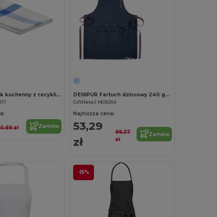
Spersonalizuj!
Spersonalizuj!
KITCH Ręcznik kuchenny z recyklingu
DENIPUR Fartuch dżinsowy 240 gr/m²
871
GiftRetail MO6264
a:
Najniższa cena:
53,29
Zamów
10,69 zł
99,37
Zamów
zł
zł
-15%