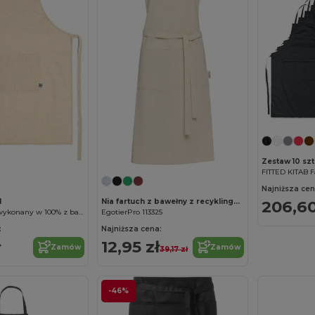
Zestaw 10 szt
Najniższa cen
206,60
1
Nia fartuch z bawełny z recyklingu 200 g/m²
TABER Fartuch wykonany w 100% z bawełny Fairtrade
EgotierPro 113325
:
Najniższa cena:
ł
12,95 zł
Zamów
Zamów
39,17 zł
-46%