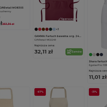
 GiftRetail MO8305
kuchenny
:
Spersonalizuj!
ł
253,36 zł
+3
GAMMA Fartuch bawełna org. 240gr/m²
GiftRetail MO2249
Najniższa cena:
32,11 zł
Zamów
EgotierPro 113
Najniższa cen
11,01 zł
-67%
-31%