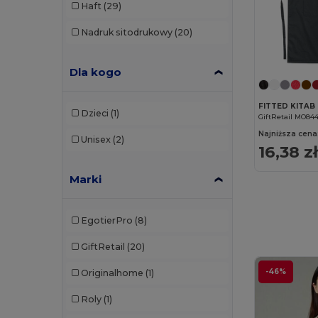
Haft
(29)
Nadruk sitodrukowy
(20)
Dla kogo
Dzieci
(1)
GiftRetail MO84
Najniższa cena
Unisex
(2)
16,38 z
Marki
EgotierPro
(8)
GiftRetail
(20)
-46%
Originalhome
(1)
Roly
(1)