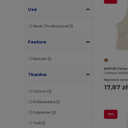
Use
Work / Professional
(1)
Feature
Kieszen
(1)
GiftRetail MO62
Tkanina
Najniższa cena
17,87 zł
Cotton
(3)
Polibawełna
(1)
Polyester
(2)
-75%
Twill
(1)