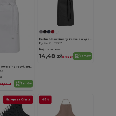
Fartuch bawełniany Reeva z wiązaniem z tyłu, 100% bawełna
EgotierPro 112712
Najniższa cena:
14,48 zł
Zamów
16,94 zł
Shara fartuch Aware™ z recyklingu o gramaturze 240 g/m2
332
a:
Zamów
63,50 zł
Najlepsza Oferta
-67%