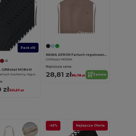
Spersonalizuj!
Pack x10
NAIMA APRON Fartuch regulowany z konopi
GiftRetail MO6164
+5
Najniższa cena:
. GiftRetail MO8441
28,81 zł
FITTED KITAB Fartuch kuchenny regulowany
Zamów
86,78 zł
a:
 zł
301,37 zł
-45%
Najlepsza Oferta