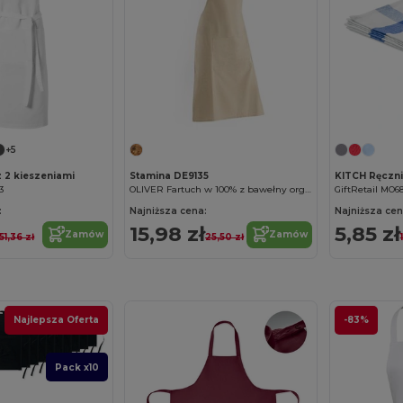
+5
z 2 kieszeniami
Stamina DE9135
3
OLIVER Fartuch w 100% z bawełny organicznej z kieszenią z przodu
GiftRetail MO6
:
Najniższa cena:
Najniższa cen
15,98 zł
5,85 zł
Zamów
Zamów
51,36 zł
25,50 zł
Najlepsza Oferta
-83%
Pack x10