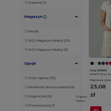
Stamina
(7)
Magazyn
W4
(8)
W22
Magazyn lokalny
(20)
W32
Magazyn lokalny
(9)
Opcje
Roly DE9125
BENOIT Długi far
Duże zapasy
(35)
Najniższa cena
23,08
Możliwość dostosowania
(14)
zł
Organiczne
(6)
Organic
Cotton
Przetworzony
(1)
-55%