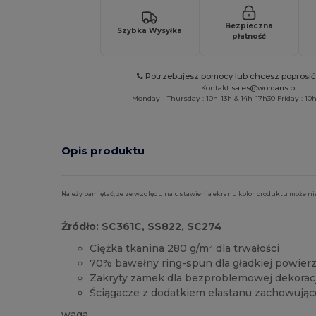
Bezpieczna
Szybka Wysyłka
płatność
Potrzebujesz pomocy lub chcesz poprosi
Kontakt
sales@wordans.pl
Monday - Thursday : 10h-13h & 14h-17h30 Friday : 10h
Opis produktu
Należy pamiętać, że ze względu na ustawienia ekranu kolor produktu może ni
Źródło: SC361C, SS822, SC274
Ciężka tkanina 280 g/m² dla trwałości
70% bawełny ring-spun dla gładkiej powier
Zakryty zamek dla bezproblemowej dekoracj
Ściągacze z dodatkiem elastanu zachowujące
waga