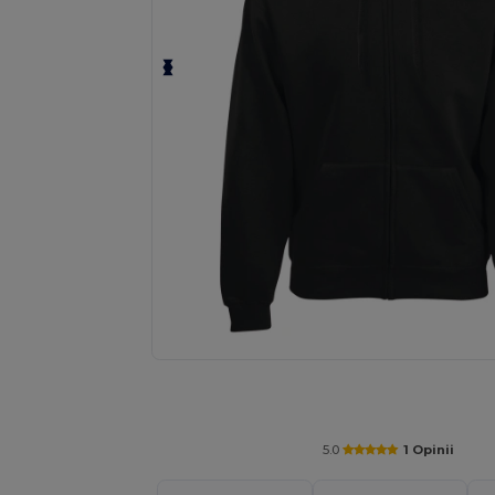
Spersonalizuj swój produkt onli
5.0
1 Opinii