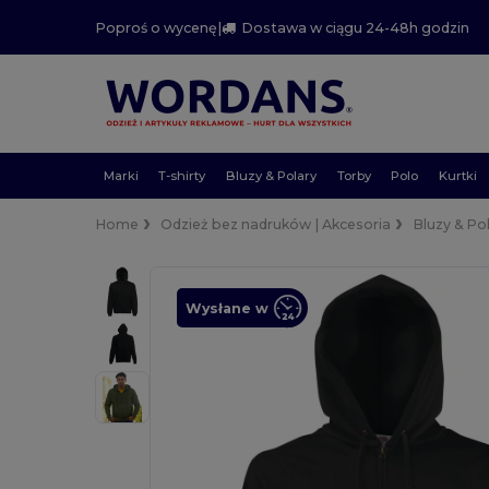
Poproś o wycenę
|
Dostawa w ciągu 24-48h godzin
Marki
T-shirty
Bluzy & Polary
Torby
Polo
Kurtki
Home
Odzież bez nadruków | Akcesoria
Bluzy & Po
Wysłane w