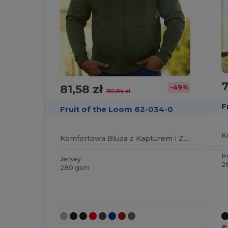
7
81,58 zł
-49%
159,84 zł
F
Fruit of the Loom 62-034-0
Komfortowa Bluza z Kapturem i Zamkiem
P
Jersey
2
280 gsm