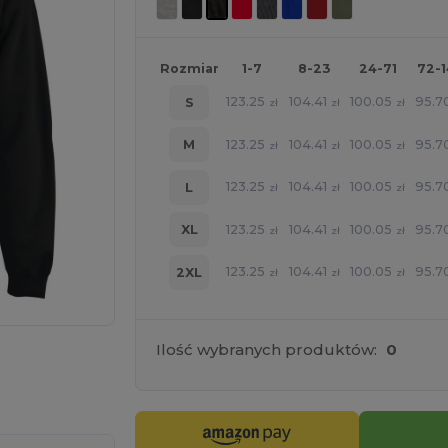
Rozmiar
1-7
8-23
24-71
72-
123.25
104.41
100.05
95.7
S
zł
zł
zł
123.25
104.41
100.05
95.7
M
zł
zł
zł
123.25
104.41
100.05
95.7
L
zł
zł
zł
123.25
104.41
100.05
95.7
XL
zł
zł
zł
123.25
104.41
100.05
95.7
2XL
zł
zł
zł
Ilość wybranych produktów:
0
ne TUTAJ!