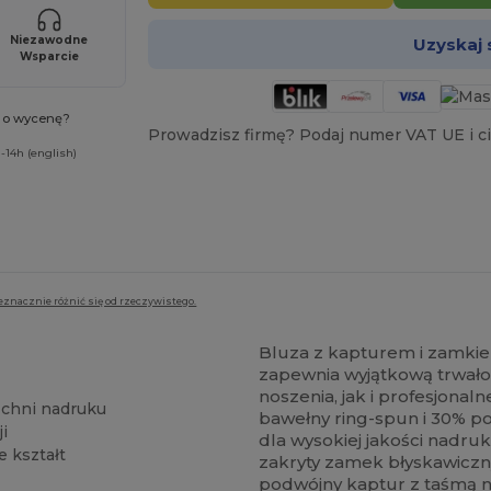
Niezawodne
Uzyskaj
Wsparcie
ć o wycenę?
Prowadzisz firmę? Podaj numer VAT UE i ci
-14h (english)
eznacznie różnić się od rzeczywistego.
Bluza z kapturem i zamki
zapewnia wyjątkową trwał
noszenia, jak i profesjonaln
zchni nadruku
bawełny ring-spun i 30% po
i
dla wysokiej jakości nadru
 kształt
zakryty zamek błyskawiczn
podwójny kaptur z taśmą n