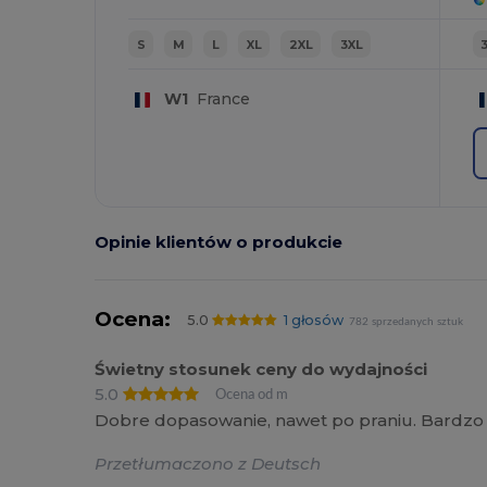
S
M
L
XL
2XL
3XL
W1
France
Opinie klientów o produkcie
Ocena:
5.0
1 głosów
782 sprzedanych sztuk
Świetny stosunek ceny do wydajności
5.0
Ocena od m
Dobre dopasowanie, nawet po praniu. Bardzo 
Przetłumaczono z Deutsch