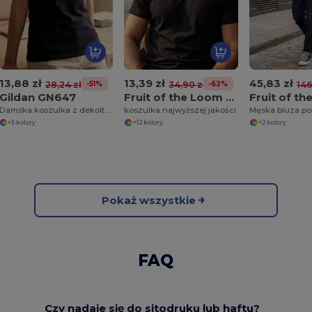
13,88 zł
13,39 zł
45,83 zł
-51%
-62%
28,24 zł
34,90 zł
146
Gildan GN647
Fruit of the Loom SC210
Damska koszulka z dekoltem w szpic 100% bawełny
koszulka najwyższej jakości
Męska bluza po
+5 kolory
+12 kolory
+2 kolory
Pokaż wszystkie
FAQ
Czy nadaje się do sitodruku lub haftu?