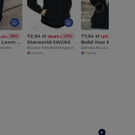
72,94 zł
77,54 zł
-69%
-37%
-39%
,13 zł
115,67 zł
127,61 zł
Fruit of the Loom SC365
Starworld SW260
Build Your Brand BY069
larowa
Bluza z kieszeniami typu kangur
Damska bluza z kapturem
+4 kolory
+1 kolory