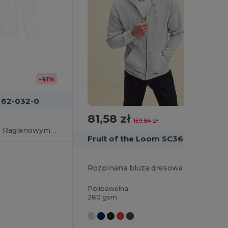
-41%
m 62-032-0
81,58 zł
-49%
159,84 zł
Komfortowa Bluza z Raglanowymi Rękawami i Zamkiem
Fruit of the Loom SC361C
Rozpinana bluza dresowa
Polibawełna
280 gsm