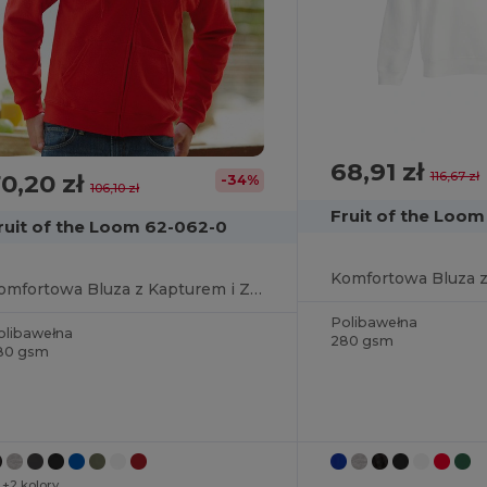
68,91 zł
0,20 zł
116,67 zł
-34%
106,10 zł
Fruit of the Loo
ruit of the Loom 62-062-0
Komfortowa Bluza z Kapturem i Zamkiem
Polibawełna
olibawełna
280 gsm
80 gsm
+2 kolory