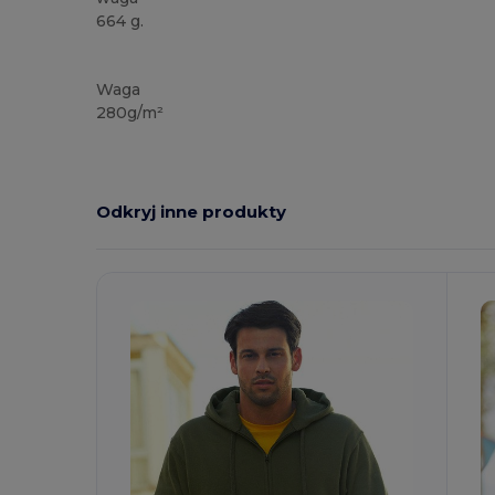
664 g.
Możliwość dostosowania
Waga
280g/m²
Odkryj inne produkty
Spersonalizuj!
S