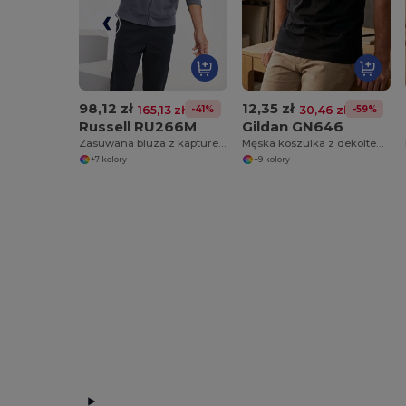
98,12 zł
12,35 zł
-41%
-59%
165,13 zł
30,46 zł
Russell RU266M
Gildan GN646
Zasuwana bluza z kapturem
Męska koszulka z dekoltem w szpic 100% bawełny
+7 kolory
+9 kolory