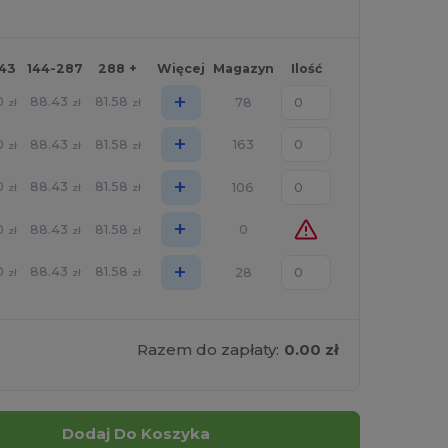
143
144-287
288 +
Więcej
Magazyn
Ilość
+
0
88.43
81.58
78
zł
zł
zł
+
0
88.43
81.58
163
zł
zł
zł
+
0
88.43
81.58
106
zł
zł
zł
+
0
88.43
81.58
0
zł
zł
zł
+
0
88.43
81.58
28
zł
zł
zł
Razem do zapłaty:
0.00 zł
Dodaj Do Koszyka