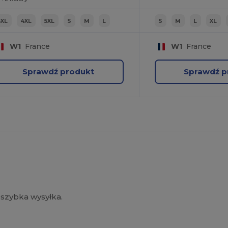
3XL
4XL
5XL
S
M
L
S
M
L
XL
W1
France
W1
France
Sprawdź produkt
Sprawdź p
szybka wysyłka.