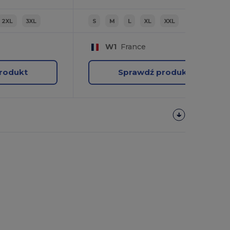
2XL
3XL
S
M
L
XL
XXL
W1
France
rodukt
Sprawdź produkt