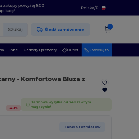
i na zakupy powyżej 800
Polska
/
Pl
likacji!
Szukaj
Śledź zamówienie
ia
Inne
Gadżety i prezenty
Outlet
Dostosuj to!
zarny
- Komfortowa Bluza z
Darmowa wysyłka od 749 zł w tym
magazynie!
-
49
%
Tabela rozmiarów