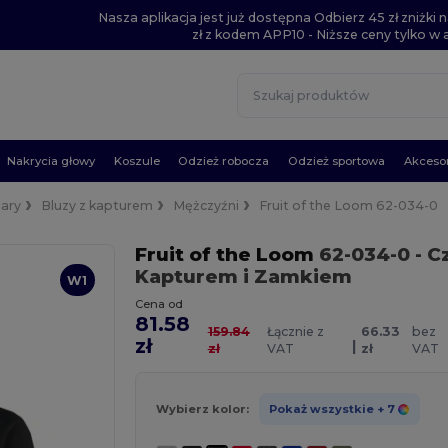
Nasza aplikacja jest już dostępna Odbierz 45 zł zniżk
zł z kodem APP10 - Niższe ceny tylko w ap
Nakrycia głowy
Koszule
Odzież robocza
Odzież sportowa
Akcesor
lary
Bluzy z kapturem
Mężczyźni
Fruit of the Loom 62-034-0
Fruit of the Loom
62-034-0
- C
Kapturem i Zamkiem
W1
Cena od
81.58
159.84
Łącznie z
66.33
bez
zł
|
zł
VAT
zł
VAT
Wybierz kolor:
Pokaż wszystkie
+ 7