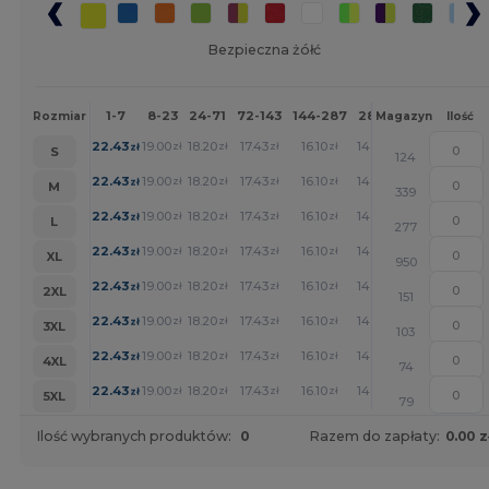
Bezpieczna żółć
1-7
8-23
24-71
72-143
144-287
288 +
Więcej
Rozmiar
Magazyn
Ilość
+
22.43
19.00
18.20
17.43
16.10
14.85
zł
zł
zł
zł
zł
zł
S
124
+
22.43
19.00
18.20
17.43
16.10
14.85
zł
zł
zł
zł
zł
zł
M
339
+
22.43
19.00
18.20
17.43
16.10
14.85
zł
zł
zł
zł
zł
zł
L
277
+
22.43
19.00
18.20
17.43
16.10
14.85
zł
zł
zł
zł
zł
zł
XL
950
+
22.43
19.00
18.20
17.43
16.10
14.85
zł
zł
zł
zł
zł
zł
2XL
151
+
22.43
19.00
18.20
17.43
16.10
14.85
zł
zł
zł
zł
zł
zł
3XL
103
+
22.43
19.00
18.20
17.43
16.10
14.85
zł
zł
zł
zł
zł
zł
4XL
74
+
22.43
19.00
18.20
17.43
16.10
14.85
zł
zł
zł
zł
zł
zł
5XL
79
Ilość wybranych produktów:
0
Razem do zapłaty:
0.00 z