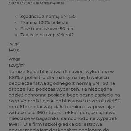
nieznacznie różnić się od rzeczywistego.
Zgodność z normą EN1150
Tkanina 100% poliester
Paski odblaskowe 50 mm
Zapięcie na rzep Velcro®
waga
140 g.
Waga
120g/m²
Kamizelka odblaskowa dla dzieci wykonana w
100% z poliestru dla maksymalnej trwałości i
bezpieczeństwa zgodnego z normą EN1150 na
drodze lub podczas wydarzeń. Ta niezbędna
odzież ochronna posiada bezpieczne zapięcie na
rzep Velcro® i paski odblaskowe o szerokości 50
mm, które otaczają ciało i ramiona, zapewniając
widoczność 360 stopni. Lekka i poręczna, łatwo
mieści się w bagażniku samochodu na wypadek
awarii. Dla firm i szkół gładka poliestrowa
powierzchnia jest doskonałym podłożem do