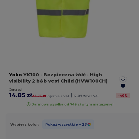
Yoko
YK100
- Bezpieczna żółć
- High
visibility 2 b&b vest Child (HVW100CH)
Cena od
14.85 zł
|
-
40
%
24.73 zł
Łącznie z VAT
12.07 zł
bez VAT
Darmowa wysyłka od 749 zł w tym magazynie!
Wybierz kolor:
Pokaż wszystkie
+ 23