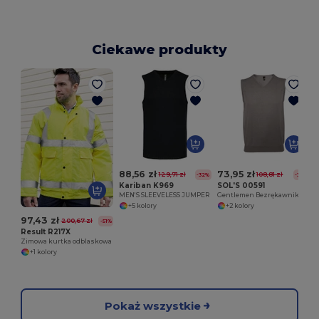
Ciekawe produkty
88,56 zł
73,95 zł
129,71 zł
108,81 zł
-32%
-32%
Kariban K969
SOL'S 00591
MEN'S SLEEVELESS JUMPER
Gentlemen Bezrękawnik
+5 kolory
+2 kolory
97,43 zł
200,67 zł
-51%
Result R217X
Zimowa kurtka odblaskowa
+1 kolory
Pokaż wszystkie