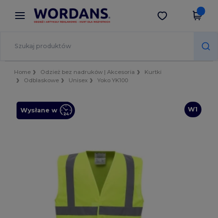
×
Aplikacja Wordans
Pobierz app
Lepsze ceny w aplikacji!
Home
Odzież bez nadruków | Akcesoria
Kurtki
Odblaskowe
Unisex
Yoko YK100
W1
Wysłane w