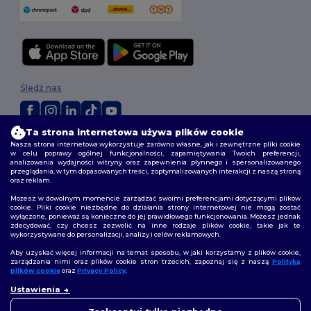
Śledź nas
Ta strona internetowa używa plików cookie
2026. Wszelkie prawa zastrzeżone
Nasza strona internetowa wykorzystuje zarówno własne, jak i zewnętrzne pliki cookie
w celu poprawy ogólnej funkcjonalności, zapamiętywania Twoich preferencji,
Warunki i Zasady
|
Polityka niestandardowa
|
polityka prywatności
|
analizowania wydajności witryny oraz zapewnienia płynnego i spersonalizowanego
Polityka plików cookie
|
Mapa strony
przeglądania, w tym dopasowanych treści, zoptymalizowanych interakcji z naszą stroną
oraz reklam.
Możesz w dowolnym momencie zarządzać swoimi preferencjami dotyczącymi plików
cookie. Pliki cookie niezbędne do działania strony internetowej nie mogą zostać
wyłączone, ponieważ są konieczne do jej prawidłowego funkcjonowania. Możesz jednak
zdecydować, czy chcesz zezwolić na inne rodzaje plików cookie, takie jak te
wykorzystywane do personalizacji, analizy i celów reklamowych.
Aby uzyskać więcej informacji na temat sposobu, w jaki korzystamy z plików cookie,
zarządzania nimi oraz plików cookie stron trzecich, zapoznaj się z naszą
Polityką
plików cookie
oraz
Privacy Policy
.
👋
Cześć
Ustawienia
Jeśli masz jakiekolwiek pytania
lub wątpliwości, możesz