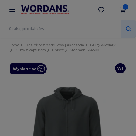
×
Aplikacja Wordans
Pobierz app
Lepsze ceny w aplikacji!
Home
Odzież bez nadruków | Akcesoria
Bluzy & Polary
Bluzy z kapturem
Unisex
Stedman ST4500
W1
Wysłane w