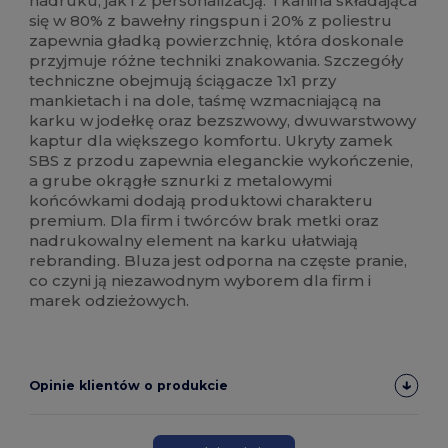
nadruku, jak i z personalizacją. Tkanina składająca
się w 80% z bawełny ringspun i 20% z poliestru
zapewnia gładką powierzchnię, która doskonale
przyjmuje różne techniki znakowania. Szczegóły
techniczne obejmują ściągacze 1x1 przy
mankietach i na dole, taśmę wzmacniającą na
karku w jodełkę oraz bezszwowy, dwuwarstwowy
kaptur dla większego komfortu. Ukryty zamek
SBS z przodu zapewnia eleganckie wykończenie,
a grube okrągłe sznurki z metalowymi
końcówkami dodają produktowi charakteru
premium. Dla firm i twórców brak metki oraz
nadrukowalny element na karku ułatwiają
rebranding. Bluza jest odporna na częste pranie,
co czyni ją niezawodnym wyborem dla firm i
marek odzieżowych.
Opinie klientów o produkcie