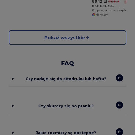
89,12 zł
173,16 zł
-49%
B&C BCU35B
Rozpinana bluza z kapturem
+11 kolory
Pokaż wszystkie
FAQ
Czy nadaje się do sitodruku lub haftu?
Czy skurczy się po praniu?
Jakie rozmiary są dostępne?