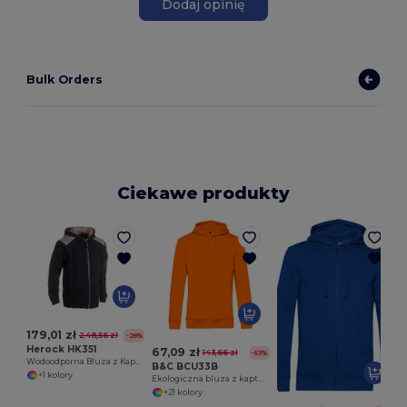
Dodaj opinię
Bulk Orders
Ciekawe produkty
179,01 zł
248,56 zł
-28%
Herock HK351
67,09 zł
143,66 zł
-53%
Wodoodporna Bluza z Kapturem Juno
B&C BCU33B
+1 kolory
Ekologiczna bluza z kapturem
+21 kolory