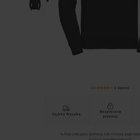
Poproś o spersonalizowaną wycenę sw
4.5
2 Opinii
Bezpieczna
Szybka Wysyłka
płatność
Potrzebujesz pomocy lub chcesz poprosi
Kontakt
sales@wordans.pl