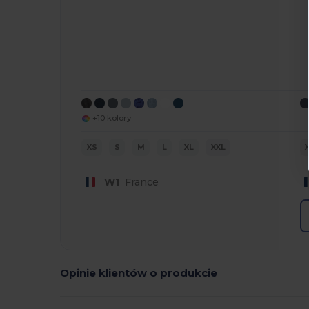
+10 kolory
XS
S
M
L
XL
XXL
W1
France
Opinie klientów o produkcie