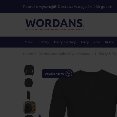
Poproś o wycenę
|
Dostawa w ciągu 24-48h godzin
Marki
T-shirty
Bluzy & Polary
Torby
Polo
Kurtki
Home
Odzież bez nadruków | Akcesoria
Bluzy & Po
Wysłane w