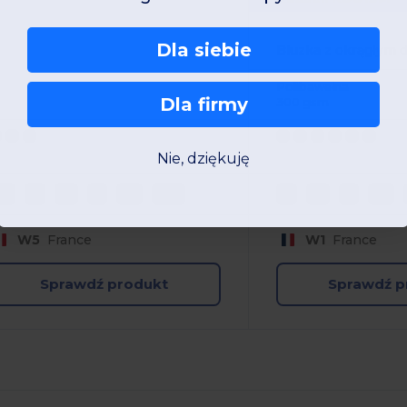
Dla siebie
Polibawełna
Dla firmy
300 gsm
Nie, dziękuję
XS
S
M
L
XL
2XL
S
M
L
XL
W5
France
W1
France
Sprawdź produkt
Sprawdź p