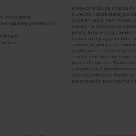
Klasyczna bluza z bawełny 
trwałości i doskonałej pow
u i wydajności
codziennego. Ten model wy
owo gładkiej powierzchni
zapewnia luksusowe wykońc
prosty krój, w połączeniu 
amionami
nowoczesny wygląd bez re
małości
szwom na pachach, mankiet
użytkowanie i częste pran
jodełki oraz boczne szwy sp
przez długi czas. To idea
wykończenia premium oraz 
odzieży roboczej. Powierzc
polecana do precyzyjnych t