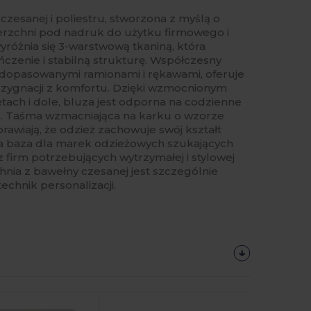
czesanej i poliestru, stworzona z myślą o
ierzchni pod nadruk do użytku firmowego i
różnia się 3-warstwową tkaniną, która
zenie i stabilną strukturę. Współczesny
z dopasowanymi ramionami i rękawami, oferuje
zygnacji z komfortu. Dzięki wzmocnionym
ach i dole, bluza jest odporna na codzienne
ie. Taśma wzmacniająca na karku o wzorze
rawiają, że odzież zachowuje swój kształt
lna baza dla marek odzieżowych szukających
firm potrzebujących wytrzymałej i stylowej
hnia z bawełny czesanej jest szczególnie
echnik personalizacji.
Spersonalizuj!