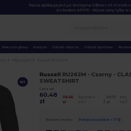
Nasza aplikacja jest już dostępna Odbierz 45 zł zniżk
zł z kodem APP10 - Niższe ceny tylko w ap
Nakrycia głowy
Koszule
Odzież robocza
Odzież sportowa
Akcesor
lary
Mężczyźni
Russell RU262M
Russell
RU262M
- Czarny
- CLA
SWEATSHIRT
W1
Cena od
60.48
116.55
Łącznie z
49.17
bez
zł
|
zł
VAT
zł
VAT
Wybierz kolor:
Pokaż wszystkie
+ 17