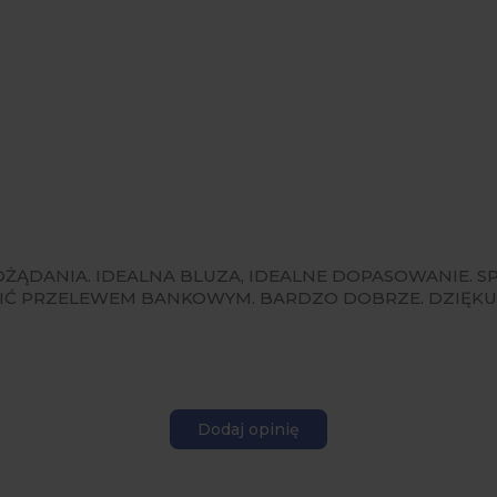
OŻĄDANIA. IDEALNA BLUZA, IDEALNE DOPASOWANIE. 
CIĆ PRZELEWEM BANKOWYM. BARDZO DOBRZE. DZIĘKU
Dodaj opinię