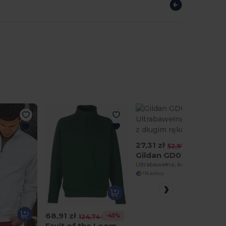
27,31 zł
-48%
52,97 zł
Gildan GD014
Ultrabawełna, koszula z długim rękawem
+16 kolory
68,91 zł
-45%
124,74 zł
Fruit of the Loom SS830