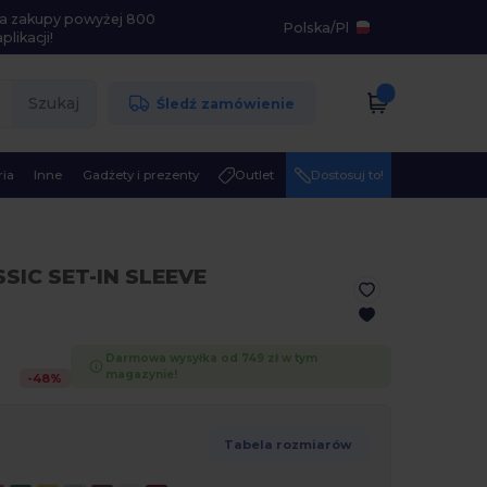
i na zakupy powyżej 800
Polska
/
Pl
likacji!
Szukaj
Śledź zamówienie
ia
Inne
Gadżety i prezenty
Outlet
Dostosuj to!
SSIC SET-IN SLEEVE
Darmowa wysyłka od 749 zł w tym
magazynie!
-
48
%
Tabela rozmiarów