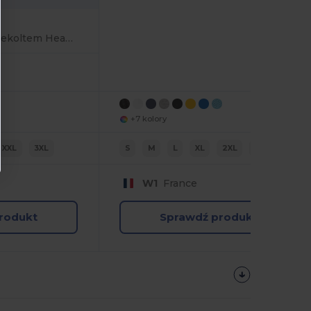
Bluzka z okrągłym dekoltem HeavyDuty
+7 kolory
XXL
3XL
S
M
L
XL
2XL
3XL
W1
France
rodukt
Sprawdź produkt