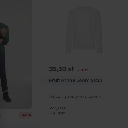
35,30 zł
-57%
82,58 zł
Fruit of the Loom SC250
bluza z prostym rękawem
Polyester
280 gsm
-42%
ł