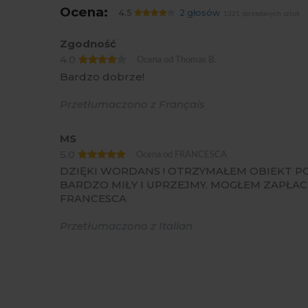
Ocena:
4.5
2 głosów
1321 sprzedanych sztuk
Zgodność
4.0
Ocena od Thomas B.
Bardzo dobrze!
Przetłumaczono z Français
MS
5.0
Ocena od FRANCESCA
DZIĘKI WORDANS ! OTRZYMAŁEM OBIEKT P
BARDZO MIŁY I UPRZEJMY. MOGŁEM ZAPŁA
FRANCESCA
Przetłumaczono z Italian