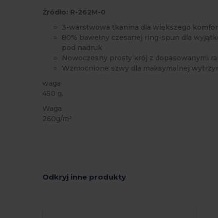
Źródło: R-262M-0
3-warstwowa tkanina dla większego komfort
80% bawełny czesanej ring-spun dla wyjątk
pod nadruk
Nowoczesny prosty krój z dopasowanymi r
Wzmocnione szwy dla maksymalnej wytrzy
waga
450 g.
Waga
260g/m²
Odkryj inne produkty