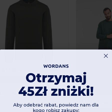
3,11 zł
-36%
146,45 zł
Otrzymaj
WK. Designed To Work WK4001
45Zł zniżki!
Bluza z Kieszenią i Wzmocnieniami na Ramionach
86,09 zł
149,03 z
Aby odebrać rabat, powiedz nam dla
kogo robisz zakupy:
Russell RU013M