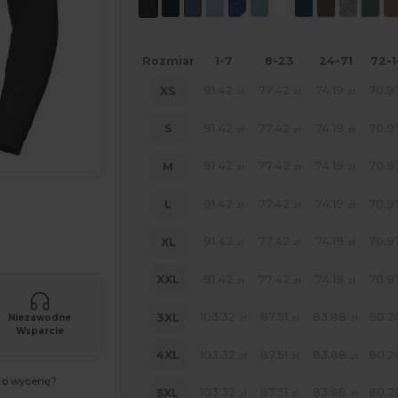
Rozmiar
1-7
8-23
24-71
72-
91.42
77.42
74.19
70.9
XS
zł
zł
zł
91.42
77.42
74.19
70.9
S
zł
zł
zł
91.42
77.42
74.19
70.9
M
zł
zł
zł
91.42
77.42
74.19
70.9
L
zł
zł
zł
oich produktów
91.42
77.42
74.19
70.9
XL
zł
zł
zł
91.42
77.42
74.19
70.9
XXL
zł
zł
zł
103.32
87.51
83.88
80.2
3XL
Niezawodne
zł
zł
zł
Wsparcie
103.32
87.51
83.88
80.2
4XL
zł
zł
zł
ć o wycenę?
103.32
87.51
83.88
80.2
5XL
zł
zł
zł