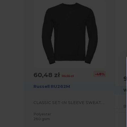
60,48 zł
-48%
116,55 zł
9
Russell RU262M
CLASSIC SET-IN SLEEVE SWEATSHIRT
Polyester
260 gsm