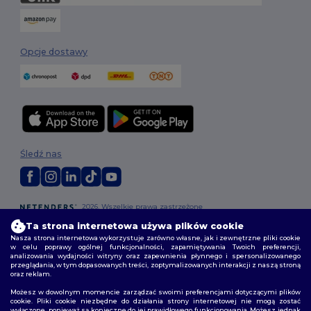
Opcje dostawy
Śledź nas
2026. Wszelkie prawa zastrzeżone
Warunki i Zasady
|
Polityka niestandardowa
|
polityka prywatności
|
Ta strona internetowa używa plików cookie
Polityka plików cookie
|
Mapa strony
Nasza strona internetowa wykorzystuje zarówno własne, jak i zewnętrzne pliki cookie
w celu poprawy ogólnej funkcjonalności, zapamiętywania Twoich preferencji,
analizowania wydajności witryny oraz zapewnienia płynnego i spersonalizowanego
przeglądania, w tym dopasowanych treści, zoptymalizowanych interakcji z naszą stroną
oraz reklam.
Możesz w dowolnym momencie zarządzać swoimi preferencjami dotyczącymi plików
cookie. Pliki cookie niezbędne do działania strony internetowej nie mogą zostać
wyłączone, ponieważ są konieczne do jej prawidłowego funkcjonowania. Możesz jednak