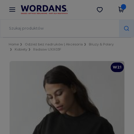
×
Aplikacja Wordans
Pobierz app
Lepsze ceny w aplikacji!
Home
Odzież bez nadruków | Akcesoria
Bluzy & Polary
Kobiety
Radsow UXX03F
W21