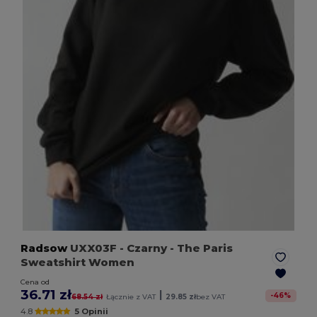
Radsow
UXX03F
- Czarny
- The Paris
Sweatshirt Women
Cena od
36.71 zł
|
-
46
%
68.54 zł
Łącznie z VAT
29.85 zł
bez VAT
4.8
5 Opinii