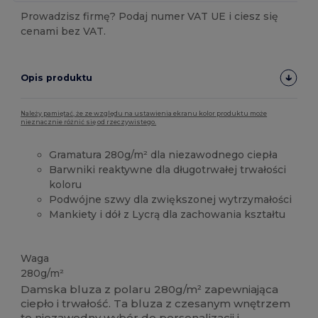
Prowadzisz firmę? Podaj numer VAT UE i ciesz się
cenami bez VAT.
Opis produktu
Należy pamiętać, że ze względu na ustawienia ekranu kolor produktu może
nieznacznie różnić się od rzeczywistego.
Gramatura 280g/m² dla niezawodnego ciepła
Barwniki reaktywne dla długotrwałej trwałości
koloru
Podwójne szwy dla zwiększonej wytrzymałości
Mankiety i dół z Lycrą dla zachowania kształtu
Duże zapasy
Waga
280g/m²
Damska bluza z polaru 280g/m² zapewniająca
ciepło i trwałość. Ta bluza z czesanym wnętrzem
to niezawodny wybór do personalizacji i