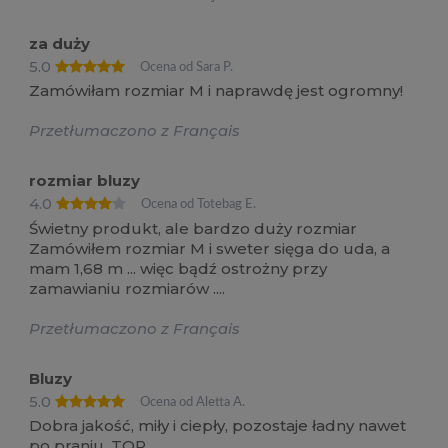
za duży
5.0
Ocena od Sara P.
Zamówiłam rozmiar M i naprawdę jest ogromny!
Przetłumaczono z Français
rozmiar bluzy
4.0
Ocena od Totebag E.
Świetny produkt, ale bardzo duży rozmiar
Zamówiłem rozmiar M i sweter sięga do uda, a
mam 1,68 m ... więc bądź ostrożny przy
zamawianiu rozmiarów ....
Przetłumaczono z Français
Bluzy
5.0
Ocena od Aletta A.
Dobra jakość, miły i ciepły, pozostaje ładny nawet
po praniu. TOP