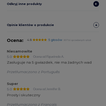
Odkryj inne produkty
Opinie klientów o produkcie
Ocena:
4.8
5 głosów
30716 sprzedanych sztuk
Niesamowite
5.0
Ocena od Figueiredo A.
Zasługuje na 5 gwiazdek, nie ma żadnych wad
Przetłumaczono z Português
Super
5.0
Ocena od Jennifer B.
Prosty i skuteczny
Przetłumaczono z Français