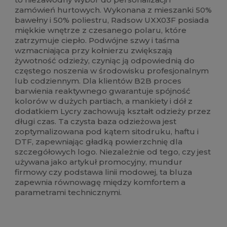
zamówień hurtowych. Wykonana z mieszanki 50%
bawełny i 50% poliestru, Radsow UXX03F posiada
miękkie wnętrze z czesanego polaru, które
zatrzymuje ciepło. Podwójne szwy i taśma
wzmacniająca przy kołnierzu zwiększają
żywotność odzieży, czyniąc ją odpowiednią do
częstego noszenia w środowisku profesjonalnym
lub codziennym. Dla klientów B2B proces
barwienia reaktywnego gwarantuje spójność
kolorów w dużych partiach, a mankiety i dół z
dodatkiem Lycry zachowują kształt odzieży przez
długi czas. Ta czysta baza odzieżowa jest
zoptymalizowana pod kątem sitodruku, haftu i
DTF, zapewniając gładką powierzchnię dla
szczegółowych logo. Niezależnie od tego, czy jest
używana jako artykuł promocyjny, mundur
firmowy czy podstawa linii modowej, ta bluza
zapewnia równowagę między komfortem a
parametrami technicznymi.