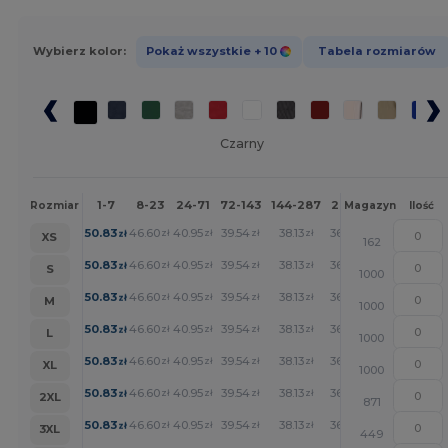
Wybierz kolor:
Pokaż wszystkie
+ 10
Tabela rozmiarów
Czarny
1-7
8-23
24-71
72-143
144-287
288 +
Więcej
Rozmiar
Magazyn
Ilość
+
50.83
46.60
40.95
39.54
38.13
36.71
zł
zł
zł
zł
zł
zł
XS
162
+
50.83
46.60
40.95
39.54
38.13
36.71
zł
zł
zł
zł
zł
zł
S
1000
+
50.83
46.60
40.95
39.54
38.13
36.71
zł
zł
zł
zł
zł
zł
M
1000
+
50.83
46.60
40.95
39.54
38.13
36.71
zł
zł
zł
zł
zł
zł
L
1000
+
50.83
46.60
40.95
39.54
38.13
36.71
zł
zł
zł
zł
zł
zł
XL
1000
+
50.83
46.60
40.95
39.54
38.13
36.71
zł
zł
zł
zł
zł
zł
2XL
871
+
50.83
46.60
40.95
39.54
38.13
36.71
zł
zł
zł
zł
zł
zł
3XL
449