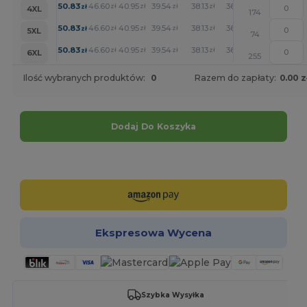
+
50.83
46.60
40.95
39.54
38.13
36.71
zł
zł
zł
zł
zł
zł
4XL
174
+
50.83
46.60
40.95
39.54
38.13
36.71
zł
zł
zł
zł
zł
zł
5XL
74
+
50.83
46.60
40.95
39.54
38.13
36.71
zł
zł
zł
zł
zł
zł
6XL
255
Ilość wybranych produktów:
0
Razem do zapłaty:
0.00 z
Dodaj Do Koszyka
Spersonalizuj!
Ekspresowa Wycena
Szybka Wysyłka