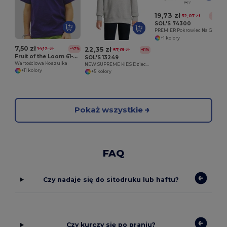
19,73 zł
32,07 zł
-38%
SOL'S 74300
PREMIER Pokrowiec Na Garnitur
+1 kolory
7,50 zł
22,35 zł
14,12 zł
-47%
57,01 zł
-61%
Fruit of the Loom 61-033-0
SOL'S 13249
Wartościowa Koszulka
NEW SUPREME KIDS Dziecięca Bluza
+11 kolory
+5 kolory
Pokaż wszystkie
FAQ
Czy nadaje się do sitodruku lub haftu?
Czy kurczy się po praniu?