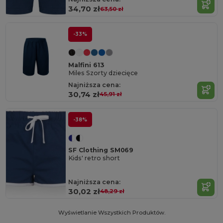
34,70 zł
63,50 zł
-33%
Malfini 613
Miles Szorty dziecięce
Najniższa cena:
30,74 zł
45,91 zł
-38%
SF Clothing SM069
Kids' retro short
Najniższa cena:
30,02 zł
48,29 zł
Wyświetlanie Wszystkich Produktów.