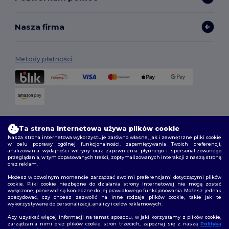
Nasza firma
Metody płatności
Opcje dostawy
Ta strona internetowa używa plików cookie
Nasza strona internetowa wykorzystuje zarówno własne, jak i zewnętrzne pliki cookie
w celu poprawy ogólnej funkcjonalności, zapamiętywania Twoich preferencji,
analizowania wydajności witryny oraz zapewnienia płynnego i spersonalizowanego
przeglądania, w tym dopasowanych treści, zoptymalizowanych interakcji z naszą stroną
oraz reklam.
Możesz w dowolnym momencie zarządzać swoimi preferencjami dotyczącymi plików
cookie. Pliki cookie niezbędne do działania strony internetowej nie mogą zostać
wyłączone, ponieważ są konieczne do jej prawidłowego funkcjonowania. Możesz jednak
Śledź nas
zdecydować, czy chcesz zezwolić na inne rodzaje plików cookie, takie jak te
wykorzystywane do personalizacji, analizy i celów reklamowych.
Aby uzyskać więcej informacji na temat sposobu, w jaki korzystamy z plików cookie,
zarządzania nimi oraz plików cookie stron trzecich, zapoznaj się z naszą
Polityką