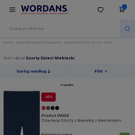
×
Aplikacja Wordans
Pobierz app
Lepsze ceny w aplikacji!
Home
Odzież bez nadruków | Akcesoria
Spodnie & Szorty
Szorty
Dzieci
Hurt i detal
Szorty Dzieci Niebieski
Sortuj według
Filtr
✓
3 results.
-45%
ProAct PA153
Dziecięce Szorty z Bawełny z Kieszeniami
Najniższa cena: